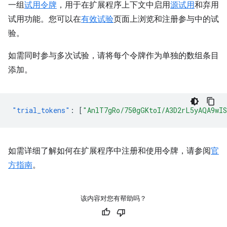
一组
试用令牌
，用于在扩展程序上下文中启用
源试用
和弃用
试用功能。您可以在
有效试验
页面上浏览和注册参与中的试
验。
如需同时参与多次试验，请将每个令牌作为单独的数组条目
添加。
"trial_tokens"
:
[
"AnlT7gRo/750gGKtoI/A3D2rL5yAQA9wI
如需详细了解如何在扩展程序中注册和使用令牌，请参阅
官
方指南
。
该内容对您有帮助吗？