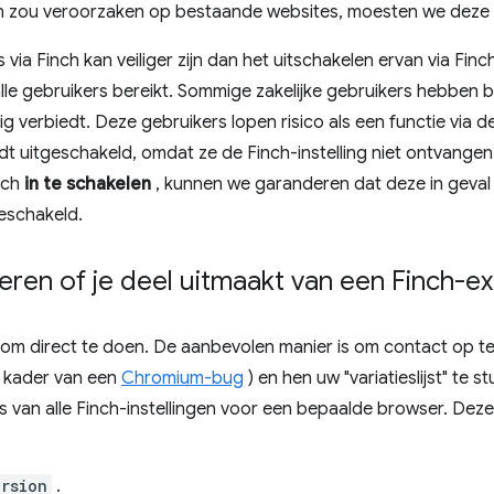
en zou veroorzaken op bestaande websites, moesten we deze zo
 via Finch kan veiliger zijn dan het uitschakelen ervan via Fi
alle gebruikers bereikt. Sommige zakelijke gebruikers hebben b
dig verbiedt. Deze gebruikers lopen risico als een functie via
dt uitgeschakeld, omdat ze de Finch-instelling niet ontvangen
inch
in te schakelen
, kunnen we garanderen dat deze in geval 
eschakeld.
eren of je deel uitmaakt van een Finch-e
ers om direct te doen. De aanbevolen manier is om contact op
t kader van een
Chromium-bug
) en hen uw "variatieslijst" te stu
 van alle Finch-instellingen voor een bepaalde browser. Deze
rsion
.