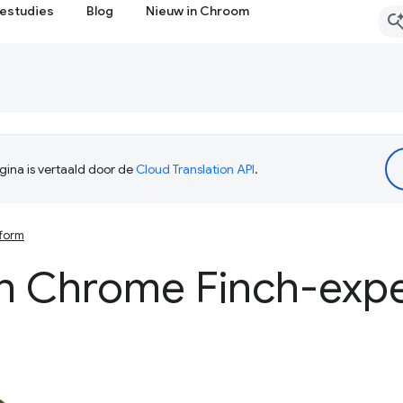
estudies
Blog
Nieuw in Chroom
ina is vertaald door de
Cloud Translation API
.
form
en Chrome Finch-exp