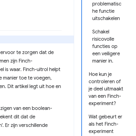
problematisc
he functie
uitschakelen
Schakel
risicovolle
functies op
 ervoor te zorgen dat de
een veiligere
men zijn Finch-
manier in.
 is waar. Finch-uitrol helpt
Hoe kun je
e manier toe te voegen,
controleren of
Dit artikel legt uit hoe en
je deel uitmaakt
van een Finch-
experiment?
jzigen van een boolean-
ekent dit dat de
Wat gebeurt er
als het Finch-
 Er zijn verschillende
experiment