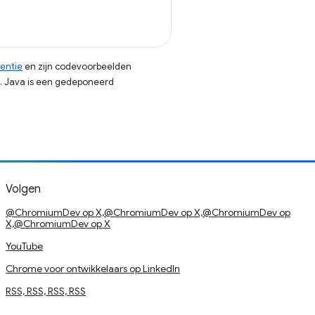
centie
en zijn codevoorbeelden
. Java is een gedeponeerd
Volgen
@ChromiumDev op X,@ChromiumDev op X,@ChromiumDev op
X,@ChromiumDev op X
YouTube
Chrome voor ontwikkelaars op LinkedIn
RSS, RSS, RSS, RSS