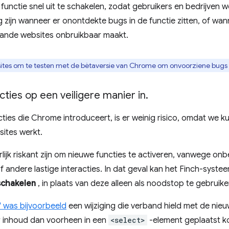
nctie snel uit te schakelen, zodat gebruikers en bedrijven we
 zijn wanneer er onontdekte bugs in de functie zitten, of wa
ande websites onbruikbaar maakt.
ites om te testen met de bètaversie van Chrome om onvoorziene bugs
ncties op een veiligere manier in
.
ies die Chrome introduceert, is er weinig risico, omdat we ku
sites werkt.
ijk riskant zijn om nieuwe functies te activeren, vanwege on
f andere lastige interacties. In dat geval kan het Finch-sys
 schakelen
, in plaats van deze alleen als noodstop te gebruike
' was bijvoorbeeld
een wijziging die verband hield met de nie
r inhoud dan voorheen in een
<select>
-element geplaatst 