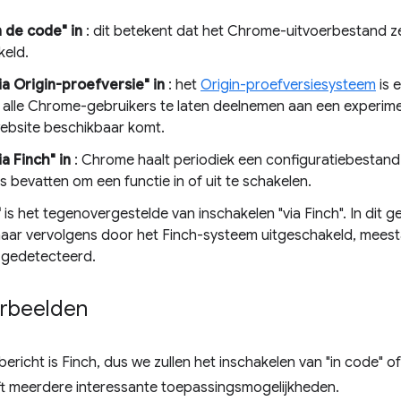
n de code" in
: dit betekent dat het Chrome-uitvoerbestand zelf
keld.
ia Origin-proefversie" in
: het
Origin-proefversiesysteem
is 
 alle Chrome-gebruikers te laten deelnemen aan een experi
website beschikbaar komt.
a Finch" in
: Chrome haalt periodiek een configuratiebestand 
 bevatten om een ​​functie in of uit te schakelen.
"
is het tegenovergestelde van inschakelen "via Finch". In dit g
maar vervolgens door het Finch-systeem uitgeschakeld, mees
 gedetecteerd.
orbeelden
icht is Finch, dus we zullen het inschakelen van "in code" of "o
t meerdere interessante toepassingsmogelijkheden.