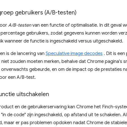
groep gebruikers (A
/
B-testen)
voor
A/B-testen
van een functie of optimalisatie. In dit geval 
n percentage gebruikers, zodat gegevens kunnen worden verza
ik wanneer de functie is ingeschakeld versus uitgeschakeld.
en is de lancering van
Speculative image decodes
. Dit is een
s niet zouden moeten merken, behalve dat Chrome pagina's sn
iets onverwachts gebeurde, en om de impact op de prestaties 
oor een A/B-test.
nctie uitschakelen
 product en de gebruikerservaring kan Chrome het Finch-sys
"in de code" zijn ingeschakeld, op afstand uit te schakelen. A
d, maar er pas problemen opdoken nadat Chrome de stabiele 