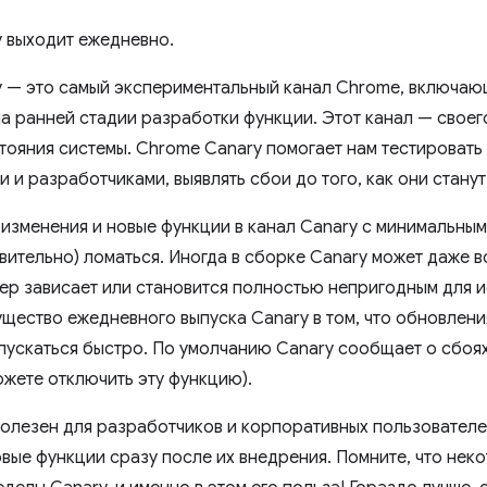
 выходит ежедневно.
 — это самый экспериментальный канал Chrome, включаю
а ранней стадии разработки функции. Этот канал — своег
тояния системы. Chrome Canary помогает нам тестировать
 и разработчиками, выявлять сбои до того, как они стану
изменения и новые функции в канал Canary с минимальным
вительно) ломаться. Иногда в сборке Canary может даже в
ер зависает или становится полностью непригодным для 
ущество ежедневного выпуска Canary в том, что обновлен
ыпускаться быстро. По умолчанию Canary сообщает о сбоях
ожете отключить эту функцию).
полезен для разработчиков и корпоративных пользовател
овые функции сразу после их внедрения. Помните, что нек