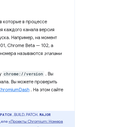
 в которые в процессе
ля каждого канала версия
уска. Например, на момент
1, Chrome Beta — 102, а
е номера называются
этапами
цу
chrome://version
. Вы
нала. Вы можете проверить
ChromiumDash
. На этом сайте
, BUILD, PATCH.
.PATCH
MAJOR
зделе
«Проекты Chromium: Номера