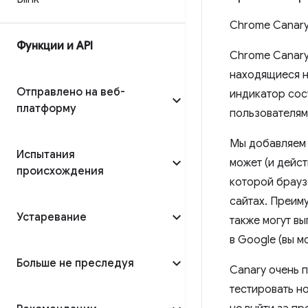
Chrome Canary
Функции и API
Chrome Canary
находящиеся н
Отправлено на веб-
индикатор сос
платформу
пользователями
Мы добавляем 
Испытания
может (и дейст
происхождения
которой брауз
сайтах. Преим
Устаревание
также могут в
в Google (вы м
Больше не преследуя
Canary очень 
тестировать н