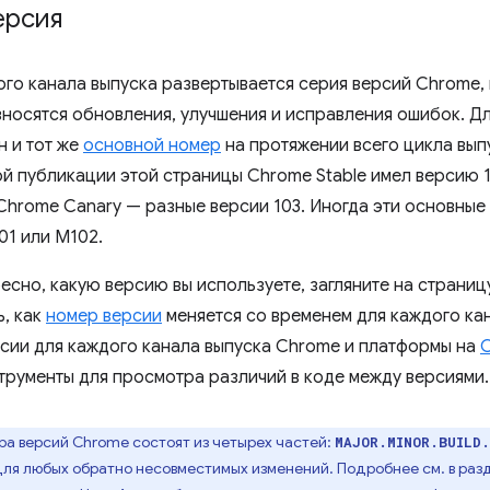
ерсия
ого канала выпуска развертывается серия версий Chrome,
вносятся обновления, улучшения и исправления ошибок. Д
н и тот же
основной номер
на протяжении всего цикла вып
й публикации этой страницы Chrome Stable имел версию 10
Chrome Canary — разные версии 103. Иногда эти основны
01 или M102.
ресно, какую версию вы используете, загляните на страни
ь, как
номер версии
меняется со временем для каждого ка
сии для каждого канала выпуска Chrome и платформы на
струменты для просмотра различий в коде между версиями.
а версий Chrome состоят из четырех частей:
MAJOR.MINOR.BUILD
для любых обратно несовместимых изменений. Подробнее см. в ра