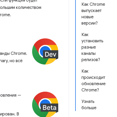
 если функция будет
Как Chrome
ебольшим количеством
выпускает
hrome.
новые
версии?
Как
установить
разные
манды Chrome.
каналы
релизов?
ary, но всё
Как
происходит
обновление
Chrome?
новления —
Узнать
больше
ирован. В