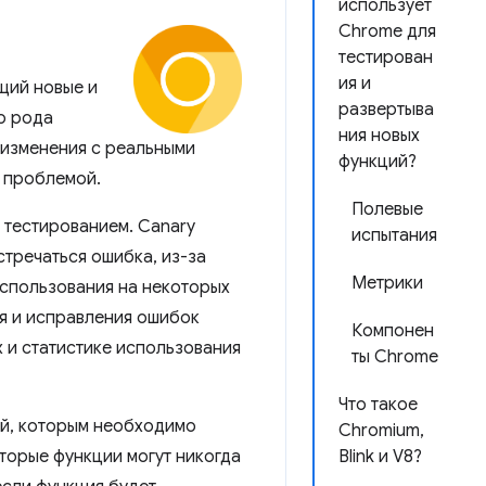
использует
Chrome для
тестирован
ия и
щий новые и
развертыва
о рода
ния новых
 изменения с реальными
функций?
т проблемой.
Полевые
 тестированием. Canary
испытания
стречаться ошибка, из-за
Метрики
использования на некоторых
ия и исправления ошибок
Компонен
 и статистике использования
ты Chrome
Что такое
ей, которым необходимо
Chromium,
оторые функции могут никогда
Blink и V8?