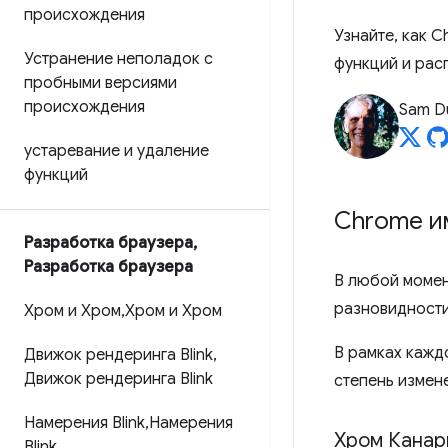
происхождения
Узнайте, как C
Устранение неполадок с
функций и рас
пробными версиями
происхождения
Sam D
устаревание и удаление
функций
Chrome и
Разработка браузера
,
Разработка браузера
В любой момен
разновидности:
Хром и Хром
,
Хром и Хром
В рамках кажд
Движок рендеринга Blink
,
Движок рендеринга Blink
степень измен
Намерения Blink
,
Намерения
Хром Кана
Blink