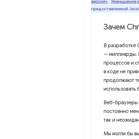
версий»
.
Уменьшение к
предоставляемой JavaS
Зачем Chr
В разработке 
— миллиарды. 
процессов и с
в коде не при
продолжают т
использовать 
Веб-браузеры 
постоянно мен
так и неожида
Мы могли бы в