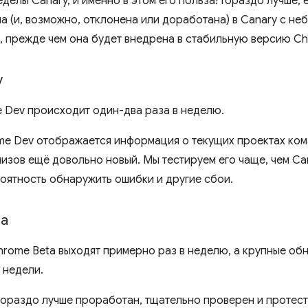
еделы Canary, и именно в этом его польза! Гораздо лучше,
а (и, возможно, отклонена или доработана) в Canary с н
, прежде чем она будет внедрена в стабильную версию C
v
 Dev происходит один-два раза в неделю.
me Dev отображается информация о текущих проектах ко
изов ещё довольно новый. Мы тестируем его чаще, чем Can
роятность обнаружить ошибки и другие сбои.
та
rome Beta выходят примерно раз в неделю, а крупные об
 недели.
гораздо лучше проработан, тщательно проверен и протест