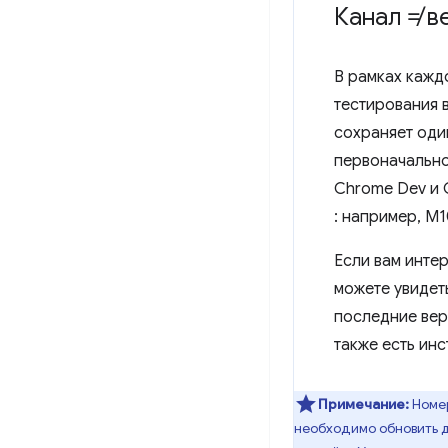
Канал ≠ в
В рамках кажд
тестирования 
сохраняет оди
первоначально
Chrome Dev и 
: например, M1
Если вам инте
можете увидет
последние вер
также есть ин
Примечание:
Номер
необходимо обновить 