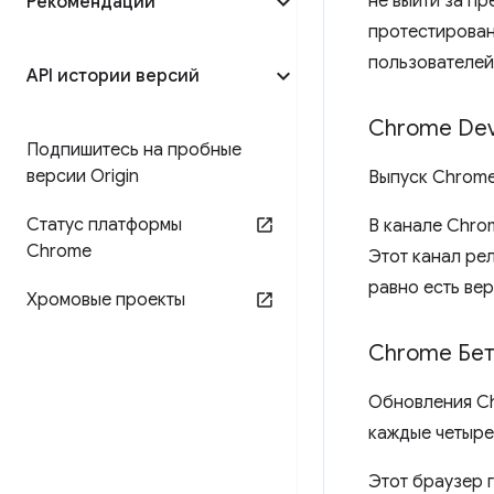
не выйти за пр
Рекомендации
протестирован
пользователей
API истории версий
Chrome De
Подпишитесь на пробные
версии Origin
Выпуск Chrome
Статус платформы
В канале Chro
Chrome
Этот канал рел
равно есть ве
Хромовые проекты
Chrome Бе
Обновления Ch
каждые четыре
Этот браузер 