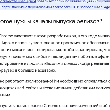
оличества User-Agent
объясняет планы по минимизации информаци
cript и пассивно передаваемой в заголовке HTTP-запроса
User-Age
ome нужны каналы выпуска релизов?
Chrome участвуют тысячи разработчиков, в его коде милли
Широко используемое, сложное программное обеспечени
трогих механизмов тестирования, чтобы гарантировать, чт
ведут к появлению ошибок и неожиданным побочным эффе
естирование
и после стабильного релиза
, когда реальные
браузер в больших масштабах.
не работают изолированно! Им необходимо справляться 
яющихся веб-сайтов и всевозможными действиями пользо
нными.
ыпустить новую версию Chrome с сотнями изменений и об