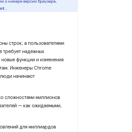
и о номере версии браузера,
.
nt
оны строк, а пользователями
е требует надежных
о новые функции и изменения
ктам. Инженеры Chrome
 люди начинают
со сложностями миллионов
вателей — как ожидаемыми,
новлений для миллиардов