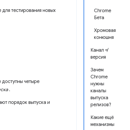
le для тестирования новых
Chrome
Бета
Хромовая
конюшня
Канал ≠
версия
Зачем
Chrome
 доступны четыре
нужны
уска
.
каналы
выпуска
ают порядок выпуска и
релизов?
Какие ещё
механизмы