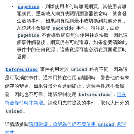
pagehide
：判斷使用者何時離開網頁。當使用者離
開網頁、重新載入網頁或關閉瀏覽器視窗時，就會發
生這項事件。如果網頁縮到最小或切換到其他分頁，
系統就不會觸發
pagehide
事件。請注意，由於
pagehide
不會導致網頁無法使用往返快取，因此這
個事件觸發後，網頁仍有可能還原。如果您要清除此
事件中的任何資源，這些資源可能必須在頁面還原時
還原。
beforeunload
事件的用途與
unload
略有不同，因為這
是可取消的事件。通常用於在使用者離開時，警告他們有未
儲存的變更。如果背景分頁遭到終止，這個事件就不會觸
發，因此也不可靠。建議限制使用
beforeunload
，
只在
符合條件時才新增
。請改用先前提及的事件，取代大部分的
unload
。
詳情請參閱
這項建議，瞭解為何絕不應使用
unload
處理
常式
。