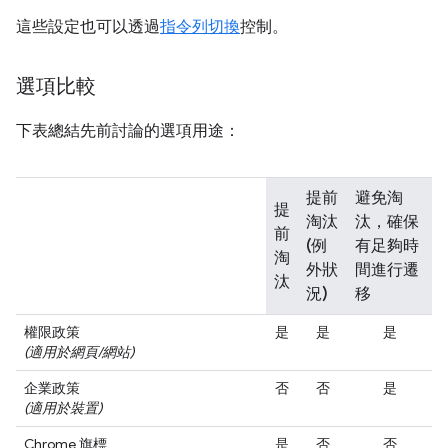
這些設定也可以透過
指令列切換
控制。
選項比較
下表總結先前討論的選項用途：
提前
避免淘
提
淘汰
汰，確保
前
(例
有足夠時
淘
外狀
間進行遷
汰
況)
移
權限政策
是
是
是
(適用於網頁/網站)
企業政策
否
否
是
(適用於裝置)
Chrome 旗標
是
否
否