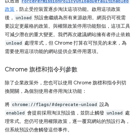
以透過
ForcePermissionPolicyUnloadDefaultEnabled
政策
，防止受控裝置逐步淘汰這項功能。啟用這項政策
後，
unload
預設會繼續為所有來源啟用。網頁仍可視需
要設定更嚴格的政策。與權限政策停用功能類似，這項工具
可減少潛在的重大變更。我們再次建議網站擁有者停止依賴
unload
處理常式，但 Chrome 打算在可預見的未來，為
需要使用這項功能的網站提供企業停用選項。
Chrome 旗標和指令列參數
除了企業政策外，您也可以使用 Chrome 旗標和指令列切
換開關，為個別使用者停用淘汰功能：
將
chrome://flags/#deprecate-unload
設為
enabled
會提前採用淘汰預設值，並防止觸發
unload
處
理常式。您仍可使用權限政策，逐一覆寫網站的預設行為，
但系統預設仍會觸發這些事件。