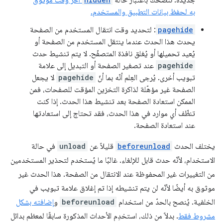
به لحفظ بيانات التطبيق والمستخدم.
pagehide
: لتحديد وقت انتقال المستخدم من الصفحة
يحدث هذا الحدث عندما ينتقل المستخدم من الصفحة أو
يُعيد تحميلها أو يُغلق نافذة المتصفّح. لا يتم تنشيط حدث
pagehide
عند تصغير الصفحة أو التبديل إلى علامة
تبويب أخرى. يُرجى العِلم أنّه بما أنّ
pagehide
لا يجعل
الصفحة غير مؤهّلة لذاكرة التخزين المؤقت للصفحات، فمن
الممكن استعادة الصفحة بعد تنشيط هذا الحدث. إذا كنت
تنظّف أي موارد في هذا الحدث، فقد تحتاج إلى استعادتها
عند استعادة الصفحة.
يختلف الحدث
beforeunload
قليلاً عن
unload
في حالة
الاستخدام، لأنّه حدث قابل للإلغاء. غالبًا ما يُستخدم لتحذير المستخدمين
من التغييرات غير المحفوظة عند الانتقال من الصفحة. هذا الحدث غير
موثوق به أيضًا لأنّه لن يتم تنشيطه إذا تم إغلاق علامة تبويب في
الخلفية. يُنصح بالحدّ من استخدام
beforeunload
و
إضافته بشكل
مشروط فقط
. بدلاً من ذلك، استخدِم الأحداث المذكورة سابقًا لمعظم بدائل