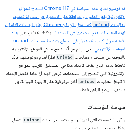
تم توسيع نطاق هذه السياسة في Chrome 117 للسماح للمواقع
الإلكترونية بفعل العكس، والموافقة على الاستمرار في محاولة تنشيط
معالِجات
unload
كما تفعل الآن، لأنّ Chrome يغيّر الإعدادات التلقائية
لهذه المعالِجات لعدم تنشيطها في المستقبل.
يمكنك الاطّلاع على
هذه
الأمثلة حول كيفية الاستمرار في السماح بتنشيط معالِجات `unload`
لموقعك الإلكتروني
. على الرغم من أنّنا ننصح مالكي المواقع الإلكترونية
بالتوقف عن استخدام معالِجات
unload
نظرًا لعدم موثوقيتها، فإنّنا
نخطط لدعم خيار إيقاف الإعداد هذا في المستقبل القريب للمواقع
الإلكترونية التي تحتاج إلى استخدامه. يُرجى العِلم أنّ إعادة تفعيل الإعداد
لا تجعل معالِجات
unload
أكثر موثوقية على الأجهزة الجوّالة، بل
تستعيد الوضع الراهن فقط.
سياسة المؤسسات
يمكن للمؤسسات التي لديها برامج تعتمد على حدث
unload
لتعمل
بشكل صحيح استخدام سياسة