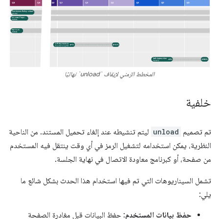
المخطط الزمني لإيقاف `unload` نهائيًا
خلفية
تم تصميم
unload
ليتم تنشيطه عند إلغاء تحميل المستند. من الناحية
النظرية، يمكن استخدامه لتشغيل الرمز في أي وقت ينتقل فيه المستخدم
من صفحة، أو كبرنامج معاودة الاتصال في نهاية الجلسة.
تشمل السيناريوهات التي تم فيها استخدام هذا الحدث بشكل شائع ما
يلي:
حفظ بيانات المستخدم
: حفظ البيانات قبل مغادرة الصفحة