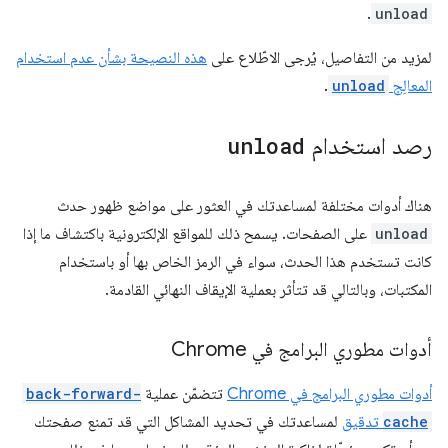
.
unload
لمزيد من التفاصيل، يُرجى الاطّلاع على
هذه النصيحة بشأن عدم استخدام
المعالِج
unload
.
رصد استخدام
unload
هناك أدوات مختلفة لمساعدتك في العثور على مواضع ظهور حدث
unload
على الصفحات. يسمح ذلك للمواقع الإلكترونية باكتشاف ما إذا
كانت تستخدم هذا الحدث، سواء في الرمز الخاص بها أو باستخدام
المكتبات، وبالتالي قد تتأثر بعملية الإيقاف النهائي القادمة.
أدوات مطوري البرامج في Chrome
أدوات مطوري البرامج في Chrome
تتضمّن عملية
back-forward-
cache
تدقيق
لمساعدتك في تحديد المشاكل التي قد تمنع صفحتك