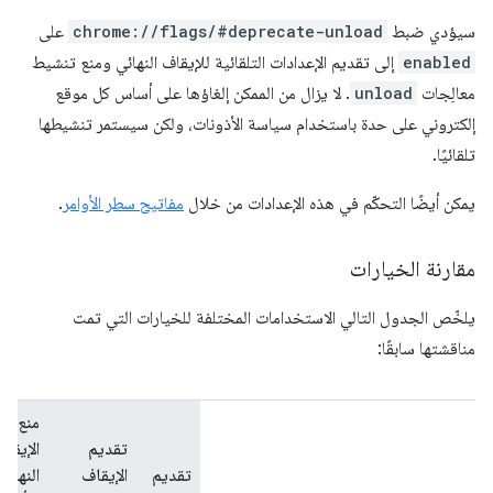
سيؤدي ضبط
chrome://flags/#deprecate-unload
على
enabled
إلى تقديم الإعدادات التلقائية للإيقاف النهائي ومنع تنشيط
معالِجات
unload
. لا يزال من الممكن إلغاؤها على أساس كل موقع
إلكتروني على حدة باستخدام سياسة الأذونات، ولكن سيستمر تنشيطها
تلقائيًا.
يمكن أيضًا التحكّم في هذه الإعدادات من خلال
مفاتيح سطر الأوامر
.
مقارنة الخيارات
يلخّص الجدول التالي الاستخدامات المختلفة للخيارات التي تمت
مناقشتها سابقًا:
منع
تقديم
الإيقا
تقديم
الإيقاف
النهائي