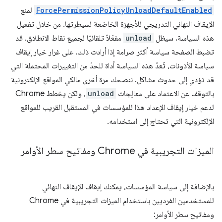
ForcePermissionPolicyUnloadDefaultEnabled
لمنع
الإيقاف النهائي التدريجي للأجهزة الخاضعة لسيطرتها. من خلال تفعيل
هذه السياسة، سيظل
unload
مفعّلاً تلقائيًا لجميع نقاط الانطلاق. قد
تضبط الصفحة سياسة أكثر صرامة إذا أرادت ذلك. على غرار خيار إيقاف
سياسة الأذونات، تُعدّ هذه السياسة أداة للحدّ من التغييرات المحتملة التي
قد تؤدي إلى حدوث مشاكل. ننصحك مرة أخرى مالكي المواقع الإلكترونية
بالتوقف عن الاعتماد على معالِجات
unload
، ولكن يخطط Chrome
لدعم خيار إيقاف الإعداد هذا للمؤسسات في المستقبل القريب للمواقع
الإلكترونية التي تحتاج إلى استخدامه.
الميزات التجريبية في Chrome ومفاتيح سطر الأوامر
بالإضافة إلى سياسة المؤسسات، يمكنك إيقاف الإيقاف النهائي
للمستخدمين الفرديين باستخدام الميزات التجريبية في Chrome
ومفاتيح سطر الأوامر: