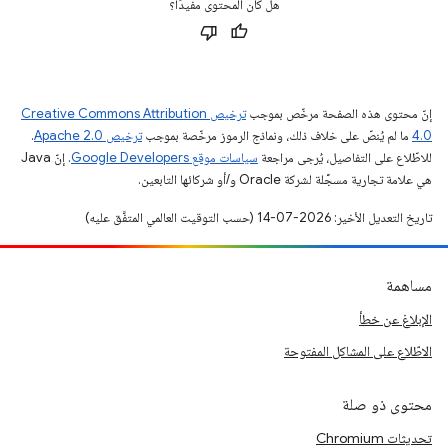
هل كان المحتوى مفيدًا؟
إنّ محتوى هذه الصفحة مرخّص بموجب
ترخيص Creative Commons Attribution
4.0‏
ما لم يُنصّ على خلاف ذلك، ونماذج الرموز مرخّصة بموجب
ترخيص Apache 2.0‏
.
للاطّلاع على التفاصيل، يُرجى مراجعة
سياسات موقع Google Developers‏
. إنّ Java
هي علامة تجارية مسجَّلة لشركة Oracle و/أو شركائها التابعين.
تاريخ التعديل الأخير: 2026-07-14 (حسب التوقيت العالمي المتفَّق عليه)
مساهمة
الإبلاغ عن خطأ
الاطّلاع على المشاكل المفتوحة
محتوى ذو صلة
تحديثات Chromium