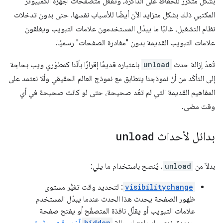
بشكل متكرر للحفاظ على الذاكرة، وتفعل متصفّحات أجهزة الكمبيوتر
المكتبي ذلك بشكل متزايد الآن أيضًا للأسباب نفسها. حتى بدون تدخلات
نظام التشغيل، غالبًا ما يبدّل المستخدمون علامات التبويب ويغلقون
علامات التبويب القديمة بدون "مغادرة الصفحات" رسميًا.
تُعدّ إزالة حدث
unload
باعتباره قديمًا إقرارًا بأنّنا كمطوّري ويب بحاجة
إلى التأكّد من أنّ نموذجنا يتطابق مع نموذج العالم الحقيقي وألا نعتمد على
المفاهيم القديمة التي لم تعُد صحيحة، حتى لو كانت صحيحة في أي
وقت مضى.
بدائل لأحداث
unload
بدلاً من
unload
، يُنصح باستخدام ما يلي:
visibilitychange
: لتحديد وقت تغيُّر مستوى
ظهور الصفحة يحدث هذا الحدث عندما يبدّل المستخدم
علامات التبويب أو يقلّل نافذة المتصفّح أو يفتح صفحة
جديدة. ننصحك باعتبار حالة
hidden
آخر وقت موثوق