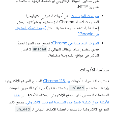
على مستوى الموقع الإلكتروني أو صفحة فردية، باستخدام
عناوين HTTP.
سياسات المؤسسات
: هي أدوات لمشرفي تكنولوجيا
المعلومات لإعداد Chrome لمؤسستهم أو شركتهم. يمكن
إعدادها باستخدام لوحة مشرف، مثل
"وحدة تحكّم المشرف
في Google"
.
الميزات التجريبية في Chrome
: تسمح هذه الميزة لمطوّر
فردي بتغيير إعداد الإيقاف النهائي لـ
unload
لاختبار
التأثير في مواقع إلكترونية مختلفة.
سياسة الأذونات
تمت إضافة سياسة أذونات
من Chrome 115
للسماح للمواقع الإلكترونية
بإيقاف استخدام
unload
والاستفادة فورًا من ذاكرة التخزين المؤقت
للصفحات لتحسين أداء الموقع الإلكتروني. يمكنك الاطّلاع على
هذه
الأمثلة حول كيفية ضبط هذه السياسة لموقعك الإلكتروني
. يسمح ذلك
للمواقع الإلكترونية بالاستعداد لعملية الإيقاف النهائي لـ
unload
.