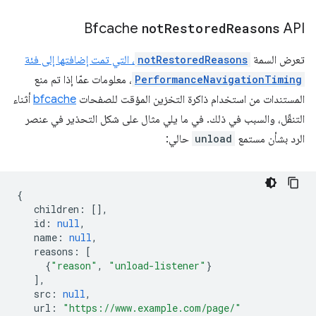
‫Bfcache
not
Restored
Reasons
API
تعرض السمة
notRestoredReasons
، التي تمت إضافتها إلى فئة
PerformanceNavigationTiming
، معلومات عمّا إذا تم منع
المستندات من استخدام ذاكرة التخزين المؤقت للصفحات
bfcache
أثناء
التنقّل، والسبب في ذلك. في ما يلي مثال على شكل التحذير في عنصر
الرد بشأن مستمع
unload
حالي:
{
children
:
[],
id
:
null
,
name
:
null
,
reasons
:
[
{
"reason"
,
"unload-listener"
}
],
src
:
null
,
url
:
"https://www.example.com/page/"