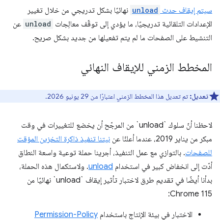
سيتم إيقاف حدث
unload
نهائيًا بشكل تدريجي من خلال تغيير
الإعدادات التلقائية تدريجيًا، ما يؤدي إلى توقّف معالِجات
unload
عن
التنشيط على الصفحات ما لم يتم تفعيلها من جديد بشكل صريح.
المخطط الزمني للإيقاف النهائي
تعديل:
تم تعديل هذا المخطط الزمني اعتبارًا من 29 يونيو 2026.
لاحظنا أنّ سلوك `unload` من المرجّح أن يخضع للتغييرات في وقت
مبكر من يناير 2019، عندما أعلنّا عن
نيتنا تنفيذ ذاكرة التخزين المؤقت
للصفحات
. بالتوازي مع عمل التنفيذ، أجرينا حملة توعية واسعة النطاق
أدّت إلى انخفاض كبير في استخدام
unload
. ولاستكمال هذه الحملة،
بدأنا أيضًا في تقديم طرق لاختبار تأثير إيقاف `unload` نهائيًا من
Chrome 115:
الاختبار في بيئة الإنتاج باستخدام
Permission-Policy