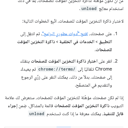
من أن تكون مؤهّلة لذاكرة التخزين المؤقت للصفحات، بما في ذلك
استخدام معالِج
unload
.
لاختبار ذاكرة التخزين المؤقت للصفحات، اتّبِع الخطوات التالية:
على صفحتك،
افتح "أدوات مطوري البرامج"
، ثم انتقِل إلى
التطبيق
>
الخدمات في الخلفية
>
ذاكرة التخزين المؤقت
للصفحات
.
انقر على
اختبار ذاكرة التخزين المؤقت للصفحات
ينقلك
Chrome تلقائيًا إلى
chrome://terms/
ثم يعيدك
إلى صفحتك. بدلاً من ذلك، يمكنك النقر على زرَّي الرجوع
والتقديم في المتصفّح.
إذا لم تكن صفحتك مؤهّلة للتخزين المؤقت للصفحات، ستعرض لك علامة
التبويب
ذاكرة التخزين المؤقت للصفحات
قائمة بالمشاكل. ضِمن
إجراء
قابل للتنفيذ
، يمكنك معرفة ما إذا كنت تستخدم
unload