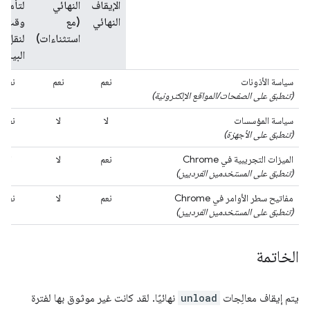
الإيقاف
النهائي
لتأمين
النهائي
(مع
وقت
استثناءات)
لنقل
البيانا
سياسة الأذونات
نعم
نعم
نعم
(تنطبق على الصفحات/المواقع الإلكترونية)
سياسة المؤسسات
لا
لا
نعم
(تنطبق على الأجهزة)
الميزات التجريبية في Chrome
نعم
لا
لا
(تنطبق على المستخدمين الفرديين)
مفاتيح سطر الأوامر في Chrome
نعم
لا
نعم
(تنطبق على المستخدمين الفرديين)
الخاتمة
يتم إيقاف معالِجات
unload
نهائيًا. لقد كانت غير موثوق بها لفترة