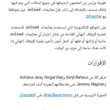
طويلة وليس من المضمون تنشيطها في جميع الحالات التي يتم فيها
إتلاف مستند. بالإضافة إلى ذلك، فإنّ معالِجات
unload
غير متوافقة
مع
bfcache
.
على المواقع الإلكترونية التي تستخدم معالِجات
unload
الاستعداد
لعملية الإيقاف النهائي القادمة من خلال اختبار أي معالِجات
unload
حالية أو إزالتها أو نقلها أو، كحل أخير، تأخير عملية الإيقاف النهائي إذا
كانت هناك حاجة إلى مزيد من الوقت.
الإقرارات
نشكر كلاً من Kenji Baheux وFergal Daly وAdriana Jara
وJeremy Wagner على ملاحظاتهم المفيدة أثناء المراجعة.
الصورة الرئيسية من قِبل
Anja Bauermann
على
Unsplash