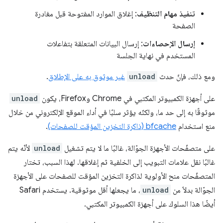
تنفيذ مهام التنظيف
: إغلاق الموارد المفتوحة قبل مغادرة
الصفحة
إرسال الإحصاءات
: إرسال البيانات المتعلقة بتفاعلات
المستخدم في نهاية الجلسة
ومع ذلك، فإنّ حدث
unload
غير موثوق به على الإطلاق
.
على أجهزة الكمبيوتر المكتبي في Chrome وFirefox، يكون
unload
موثوقًا به إلى حد ما، ولكنّه يؤثر سلبًا في أداء الموقع الإلكتروني من خلال
منع استخدام
bfcache (ذاكرة التخزين المؤقت للصفحات)
.
على متصفّحات الأجهزة الجوّالة، غالبًا ما لا يتم تشغيل
unload
لأنّه يتم
غالبًا نقل علامات التبويب إلى الخلفية ثم إغلاقها. لهذا السبب، تختار
المتصفّحات منح الأولوية لذاكرة التخزين المؤقت للصفحات على الأجهزة
الجوّالة بدلاً من
unload
، ما يجعلها أقل موثوقية. يستخدم Safari
أيضًا هذا السلوك على أجهزة الكمبيوتر المكتبي.