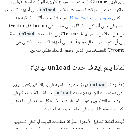
يرى فريق Chrome أنّ استخدام نموذج الأجهزة الجوّالة لمنح الأولوية
لذاكرة التخزين المؤقت للصفحات بدلاً من
unload
على أجهزة الكمبيوتر
المكتبي
سيؤدي إلى حدوث مشاكل
من خلال جعله أقل موثوقية هناك
أيضًا، في حين أنّه كان موثوقًا به إلى حد ما في Chrome (وFirefox)
من قبل. بدلاً من ذلك، يهدف Chrome إلى إزالة حدث
unload
تمامًا.
إلى أن يتم ذلك، سيظل موثوقًا به على أجهزة الكمبيوتر المكتبي في
Chrome للمستخدمين الذين أوقفوا الإعداد بشكل صريح.
لماذا يتم إيقاف حدث
unload
نهائيًا؟
يُعدّ إيقاف
unload
نهائيًا خطوة أساسية في إدراك أكبر بكثير للويب
الذي نستخدمه الآن. يمنح حدث
unload
إحساسًا زائفًا بالتحكّم في
دورة حياة التطبيق، وهو ما لم يعُد صحيحًا بشكل متزايد في ما يتعلق
بكيفية تصفّحنا للويب في عالم الحوسبة الحديث.
تُجمّد أنظمة تشغيل الأجهزة الجوّالة صفحات الويب أو تلغي تحميلها