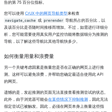
告的第 75 百分位指标。
您可以使用
CrUX 中的网页导航类型
来检查
navigate_cache
或
prerender
导航所占的百分比，以
及该百分比是否随时间推移而增加。不过，如需进行详细分
析，您可能需要使用真实用户监控功能将数据细分为推测的
导航，以了解这些导航比其他导航快多少。
如何衡量用量和浪费量
另一个关键考虑因素是衡量您是否在正确的网页上进行推
测。这样可以避免浪费，并帮助您确定最适合使用此 API
的网页。
遗憾的是，发起推测的页面无法直接查看推测尝试的状态。
此外，由于浏览器可能会
在某些情况下抑制推测
，因此无法
假定尝试已被触发。因此，必须在网页本身上衡量这些指