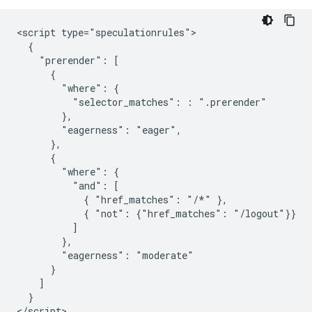
<script type="speculationrules">

  {

    "prerender": [

      {

        "where": {

          "selector_matches": : ".prerender"

        },

        "eagerness": "eager",

      },

      {

        "where": {

          "and": [

            { "href_matches": "/*" },

            { "not": {"href_matches": "/logout"}}

          ]

        },

        "eagerness": "moderate"

      }

    ]

  }
