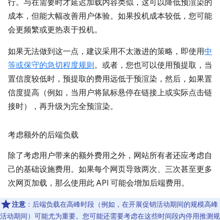
行。与在需要时才延迟加载内容类似，这可以降低预渲染的
成本，但能大幅改善用户体验。如果投机成本较低，您可能
会更频繁或更热衷于投机。
如果无法做到这一点，建议采用不太激进的策略，即使用
中
等或保守的急切程度规则
。或者，您也可以使用预提取，当
置信度较低时，预提取的费用远低于预渲染，然后，如果置
信度提高（例如，当用户将鼠标悬停在链接上或实际点击链
接时），再升级为完全预渲染。
考虑额外的后端负载
除了考虑用户带来的额外费用之外，网站所有者还应考虑自
己的基础设施费用。如果每个网页导致两次、三次甚至更多
次网页加载，那么使用此 API 可能会增加后端费用。
注意
：后端负载在高峰时段（例如，在开展促销活动期间的规模高峰
活动期间）可能尤为重要。您可能还需要考虑在这些时间段内停用推测规