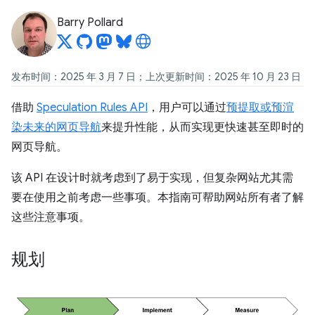
Barry Pollard
发布时间：2025 年 3 月 7 日；上次更新时间：2025 年 10 月 23 日
借助
Speculation Rules API
，用户可以通过
预提取或预渲
染未来的网页导航
来提升性能，从而实现更快速甚至即时的
网页导航。
该 API 在设计时就考虑到了易于实现，但复杂网站尤其需
要在使用之前考虑一些事项。本指南可帮助网站所有者了解
这些注意事项。
规划