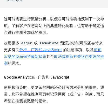
这可能需要进行流量分析，以便尽可能准确地预测下一次导
航。了解客户在您网站上的典型转化历程，也有助于确定适
合进行推测性加载的页面。
改用更多
eager
或
immediate
预渲染功能可能还会带来
更多有关
分析、广告和 JavaScript
的注意事项，以及
使预
渲染的页面保持最新状态
甚至
取消或刷新有关状态更改的推
测
的需求。
Google Analytics、广告和 Java
Script
使用预渲染时，更复杂的网站还必须考虑对分析的影响。通
常，您不希望在推测网页时记录网页（或广告）浏览，而只
希望在推测被激活时记录。