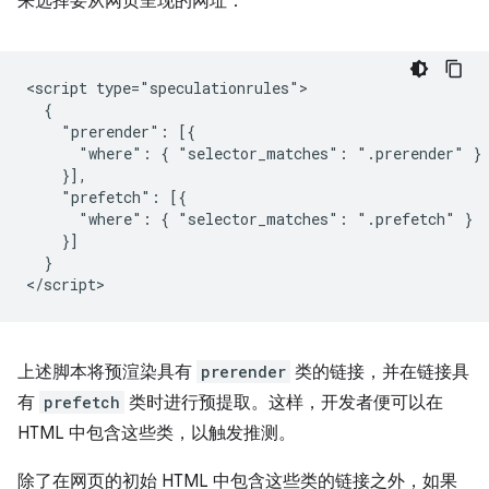
来选择要从网页呈现的网址：
<script type="speculationrules">

  {

    "prerender": [{

      "where": { "selector_matches": ".prerender" }

    }],

    "prefetch": [{

      "where": { "selector_matches": ".prefetch" }

    }]

  }

上述脚本将预渲染具有
prerender
类的链接，并在链接具
有
prefetch
类时进行预提取。这样，开发者便可以在
HTML 中包含这些类，以触发推测。
除了在网页的初始 HTML 中包含这些类的链接之外，如果