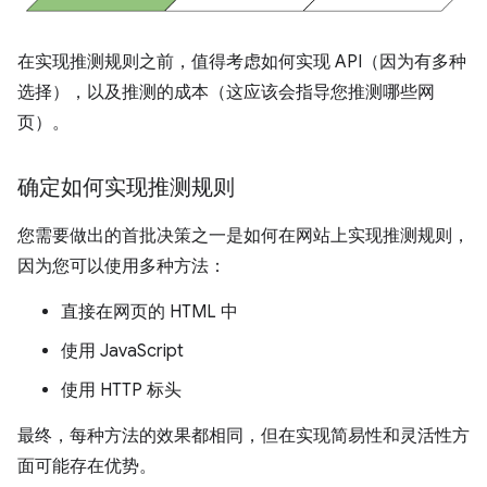
在实现推测规则之前，值得考虑如何实现 API（因为有多种
选择），以及推测的成本（这应该会指导您推测哪些网
页）。
确定如何实现推测规则
您需要做出的首批决策之一是如何在网站上实现推测规则，
因为您可以使用多种方法：
直接在网页的 HTML 中
使用 JavaScript
使用 HTTP 标头
最终，每种方法的效果都相同，但在实现简易性和灵活性方
面可能存在优势。