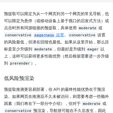
预提取可以限定为从一个网页到另一个网页的常见导航，也
可以限定为悬停（或移动设备上基于视口的启发式方法）或
点击时所有同源链接的预提取，具体使用
moderate
或
conservative
eagerness
设置
。
conservative
设置
的风险最低，但潜在回报也最低。如果从这里开始，那么目
标是至少升级到
moderate
，但最好是升级到
eager
以
上，这样可以获得更多性能优势（然后根据需要进一步升级
到
prerender
）。
低风险预渲染
预提取推测更容易部署，但 API 的最终性能优势在于预渲
染。如果网页在推测后不久未被访问，则需要考虑一些额外
因素（我们将在下一部分中介绍），但对于
moderate
或
conservative
预渲染，导航很可能在不久后发生，因此