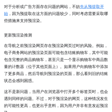
对于分析或广告方面存在问题的网站，不妨
先从预提取开
始
，因为预提取在这方面的问题较少，同时考虑需要采取哪
些措施来支持预渲染。
更新预渲染推测
在导航之前预渲染网页存在预渲染网页过时的风险。例如，
电子商务网站的预渲染页面可能包含结账购物车，其中可能
包含完整的商品购物车，甚至只是一个显示购物车中商品数
量的计数器（位于其他页面上）。如果用户向购物车中添加
了更多商品，然后导航到预渲染的页面，那么看到旧的结账
状态会感到困惑。
这不是新问题，当用户在浏览器中打开多个标签页时，也会
遇到同样的问题。不过，对于预渲染的网页，这种情况发生
的可能性更高，也更出乎意料，因为用户并非有意发起预渲