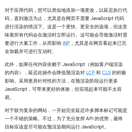
对于应用代码，您可以类似地添加一项更改，以延迟执行代
码，直到激活为止，尤其是在网页不需要 JavaScript 代码
进行渲染的情况下。这是一个更快、更安全的选项，但这意
味着所有代码会在激活时立即运行。这可能会导致激活时需
要进行大量工作，从而影响
INP
，尤其是在网页看起来已完
全加载并可进行互动时。
此外，如果任何内容依赖于 JavaScript（例如客户端渲染
的内容），延迟此操作会降低预渲染对
LCP
和
CLS
的积极
影响。采用更具针对性的方法，在预渲染阶段运行更多
JavaScript，可带来更好的体验，但实现起来可能不太容
易。
对于较为复杂的网站，一开始完全延迟许多脚本标记可能是
一个不错的策略。不过，为了充分发挥 API 的优势，最终
目标应该是尽可能在预渲染期间运行 JavaScript。