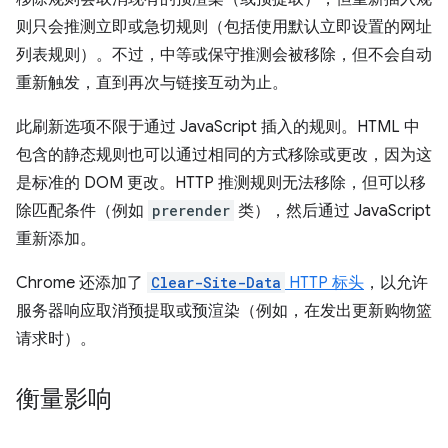
则只会推测立即或急切规则（包括使用默认立即设置的网址
列表规则）。不过，中等或保守推测会被移除，但不会自动
重新触发，直到再次与链接互动为止。
此刷新选项不限于通过 JavaScript 插入的规则。HTML 中
包含的静态规则也可以通过相同的方式移除或更改，因为这
是标准的 DOM 更改。HTTP 推测规则无法移除，但可以移
除匹配条件（例如
prerender
类），然后通过 JavaScript
重新添加。
Chrome 还添加了
Clear-Site-Data
HTTP 标头
，以允许
服务器响应取消预提取或预渲染（例如，在发出更新购物篮
请求时）。
衡量影响