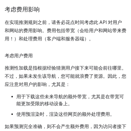
考虑费用影响
在实现推测规则之前，请务必花点时间考虑此 API 对用户
和网站的费用影响。费用包括带宽（会给用户和网站带来费
用！）和处理费用（客户端和服务器端）。
考虑用户费用
推测性加载是指根据经验猜测用户接下来可能会前往哪里。
不过，如果未发生该导航，您可能就浪费了资源。因此，您
应注意对用户的影响，尤其是：
用于下载这些未来导航的额外带宽，尤其是在带宽可
能更加受限的移动设备上。
使用预渲染时，渲染这些网页的额外处理费用。
如果预测完全准确，则不会产生额外费用，因为访问者接下