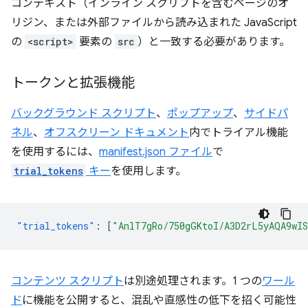
コンテキスト（インライン スクリプトを含むページのオ
リジン、または外部ファイルから読み込まれた JavaScript
の
<script>
要素の
src
）と一致する必要があります。
トークンと拡張機能
バックグラウンド スクリプト
、
ポップアップ
、
サイドパ
ネル
、
オフスクリーン ドキュメント
内でトライアル機能
を使用するには、
manifest.json ファイル
で
trial_tokens
キー
を使用します。
"trial_tokens"
:
[
"AnlT7gRo/750gGKtoI/A3D2rL5yAQA9wI
コンテンツ スクリプト
は別途処理されます。1 つの
ワール
ド
に機能を公開すると、混乱や直感性の低下を招く可能性