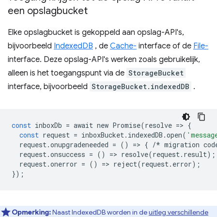
een opslagbucket
Elke opslagbucket is gekoppeld aan opslag-API's,
bijvoorbeeld
IndexedDB
, de
Cache-
interface of de
File-
interface. Deze opslag-API's werken zoals gebruikelijk,
alleen is het toegangspunt via de
StorageBucket
interface, bijvoorbeeld
StorageBucket.indexedDB
.
const
inboxDb
=
await
new
Promise
(
resolve
=
>
{
const
request
=
inboxBucket
.
indexedDB
.
open
(
'messag
request
.
onupgradeneeded
=
()
=
>
{
/*
migration
cod
request
.
onsuccess
=
()
=
>
resolve
(
request
.
result
);
request
.
onerror
=
()
=
>
reject
(
request
.
error
);
});
Opmerking:
Naast IndexedDB worden in de
uitleg verschillende