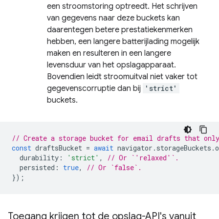
een stroomstoring optreedt. Het schrijven
van gegevens naar deze buckets kan
daarentegen betere prestatiekenmerken
hebben, een langere batterijlading mogelijk
maken en resulteren in een langere
levensduur van het opslagapparaat.
Bovendien leidt stroomuitval niet vaker tot
gegevenscorruptie dan bij
'strict'
buckets.
// Create a storage bucket for email drafts that onl
const
draftsBucket
=
await
navigator
.
storageBuckets
.
o
durability
:
'strict'
,
// Or `'relaxed'`.
persisted
:
true
,
// Or `false`.
});
Toegang krijgen tot de opslag-API's vanuit