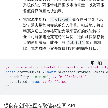
系統效能、可能會耗用更多電池電量，以及可能
會使儲存裝置更快損壞。
當電源中斷時，
'relaxed'
儲存體可能會「忘
記」過去幾秒內完成的寫入作業。相反地，將資
料寫入這些儲存格可能會帶來更好的效能特徵，
並且可能讓電池充電時間延長，進而延長儲存裝
置的使用壽命。此外，與
'strict'
儲存體相
比，電力故障不會導致資料毀損的機率較低。
// Create a storage bucket for email drafts that onl
const
draftsBucket
=
await
navigator
.
storageBuckets
.
o
durability
:
'strict'
,
// Or `'relaxed'`.
persisted
:
true
,
// Or `false`.
});
從儲存空間值區存取儲存空間 API