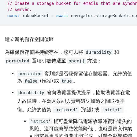
// Create a storage bucket for emails that are synch
// server.
const
inboxBucket
=
await
navigator
.
storageBuckets
.
op
建立新的儲存空間值區
為確保儲存值區持續存在，您可以將
durability
和
persisted
選項引數傳遞至
open()
方法：
persisted
會判斷是否應保留儲存體容器。允許的值
為
false
(預設) 或
true
。
durability
會向瀏覽器提供提示，協助瀏覽器在電
力故障時，在寫入效能與資料遺失風險之間取得平
衡。允許的值為
'relaxed'
(預設) 或
'strict'
：
'strict'
桶可盡量降低電源故障時資料遺失的
風險。這可能會導致效能降低，也就是寫入作業
可能需要更長的時間才能完成、可能會影響整體