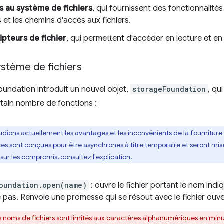
s au système de fichiers
, qui fournissent des fonctionnalité
rs et les chemins d'accès aux fichiers.
ipteurs de fichier
, qui permettent d'accéder en lecture et en é
ystème de fichiers
oundation introduit un nouvel objet,
storageFoundation
, qu
ertain nombre de fonctions :
udions actuellement les avantages et les inconvénients de la fourniture
es sont conçues pour être asynchrones à titre temporaire et seront mise
s sur les compromis, consultez l'
explication
.
oundation.open(name)
: ouvre le fichier portant le nom indiqu
ste pas. Renvoie une promesse qui se résout avec le fichier ouve
s noms de fichiers sont limités aux caractères alphanumériques en minus