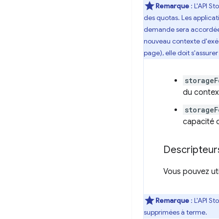
Remarque
: L'API S
des quotas. Les applica
demande sera accordée 
nouveau contexte d'exéc
page), elle doit s'assur
storageF
du contex
storageF
capacité d
Descripteurs
Vous pouvez util
Remarque
: L'API S
supprimées à terme.