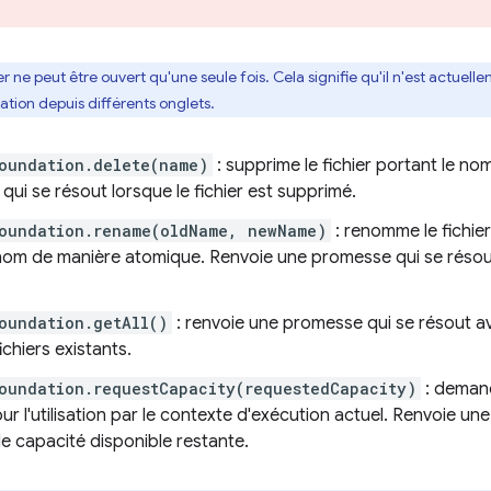
er ne peut être ouvert qu'une seule fois. Cela signifie qu'il n'est actuel
ation depuis différents onglets.
oundation.delete(name)
: supprime le fichier portant le no
ui se résout lorsque le fichier est supprimé.
Foundation.rename(oldName, newName)
: renomme le fichier
om de manière atomique. Renvoie une promesse qui se résout 
oundation.getAll()
: renvoie une promesse qui se résout av
chiers existants.
oundation.requestCapacity(requestedCapacity)
: demand
ur l'utilisation par le contexte d'exécution actuel. Renvoie u
e capacité disponible restante.