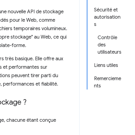
Sécurité et
 une nouvelle API de stockage
autorisation
mandés pour le Web, comme
s
ichiers temporaires volumineux.
ropre stockage" au Web, ce qui
Contrôle
des
 plate-forme.
utilisateurs
 très basique. Elle offre aux
Liens utiles
es et performantes sur
ions peuvent tirer parti du
Remercieme
é, performances et fiabilité.
nts
ockage ?
ge, chacune étant conçue