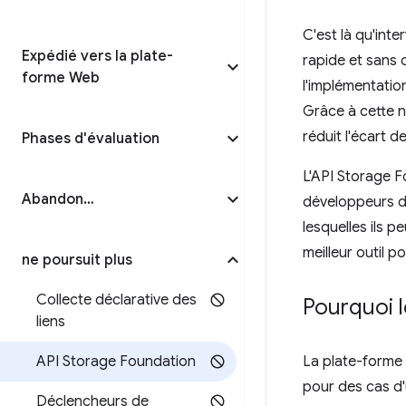
C'est là qu'int
Expédié vers la plate-
rapide et sans
forme Web
l'implémentatio
Grâce à cette n
réduit l'écart 
Phases d'évaluation
L'API Storage F
Abandon…
développeurs de
lesquelles ils 
meilleur outil p
ne poursuit plus
Collecte déclarative des
Pourquoi l
liens
API Storage Foundation
La plate-forme
pour des cas d'u
Déclencheurs de