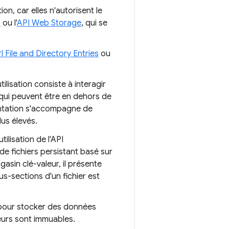
n, car elles n'autorisent le
s
ou l'
API Web Storage
, qui se
I File and Directory Entries
ou
ilisation consiste à interagir
 qui peuvent être en dehors de
ientation s'accompagne de
us élevés.
ilisation de l'API
de fichiers persistant basé sur
in clé-valeur, il présente
s-sections d'un fichier est
 pour stocker des données
eurs sont immuables.