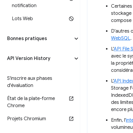
notification
Certaines 
stockage 
Lots Web
compose 
D'autres o
WebSQL
.
Bonnes pratiques
L'
API File
avec le sy
API Version History
la proprié
considérat
S'inscrire aux phases
L'
API Ind
d'évaluation
Storage F
IndexedDB
État de la plate-forme
des limite
Chrome
encore plu
Projets Chromium
Enfin, l'
in
volumineus