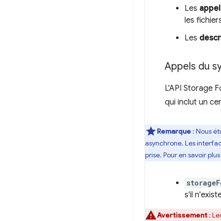
Les
appel
les fichie
Les
descr
Appels du s
L'API Storage F
qui inclut un c
Remarque
: Nous ét
asynchrone. Les interfac
prise. Pour en savoir plu
storageF
s'il n'exi
Avertissement
: Le