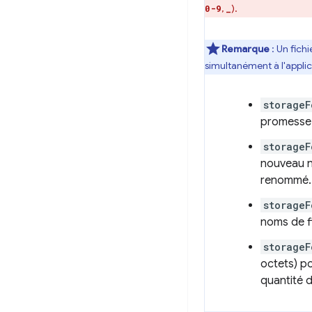
,
).
0-9
_
Remarque
: Un fichi
simultanément à l'applic
storageF
promesse q
storage
nouveau n
renommé.
storageF
noms de fi
storageF
octets) po
quantité d