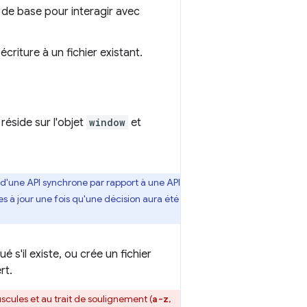
s de base pour interagir avec
criture à un fichier existant.
i réside sur l'objet
window
et
 d'une API synchrone par rapport à une API
s à jour une fois qu'une décision aura été
é s'il existe, ou crée un fichier
rt.
cules et au trait de soulignement (
,
a-z