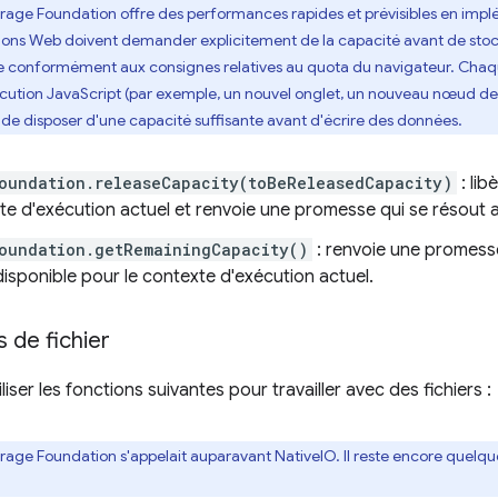
torage Foundation offre des performances rapides et prévisibles en im
tions Web doivent demander explicitement de la capacité avant de sto
conformément aux consignes relatives au quota du navigateur. Chaqu
ution JavaScript (par exemple, un nouvel onglet, un nouveau nœud de 
er de disposer d'une capacité suffisante avant d'écrire des données.
oundation.releaseCapacity(toBeReleasedCapacity)
: lib
te d'exécution actuel et renvoie une promesse qui se résout a
oundation.getRemainingCapacity()
: renvoie une promesse
isponible pour le contexte d'exécution actuel.
 de fichier
iser les fonctions suivantes pour travailler avec des fichiers :
torage Foundation s'appelait auparavant NativeIO. Il reste encore quelq