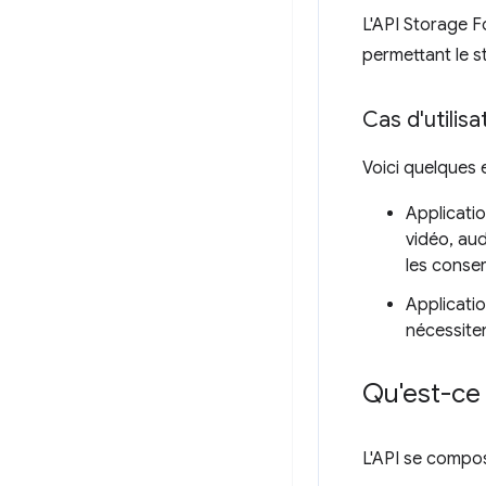
L'API Storage F
permettant le s
Cas d'utilis
Voici quelques e
Applicati
vidéo, au
les conse
Applicatio
nécessite
Qu'est-ce 
L'API se compos