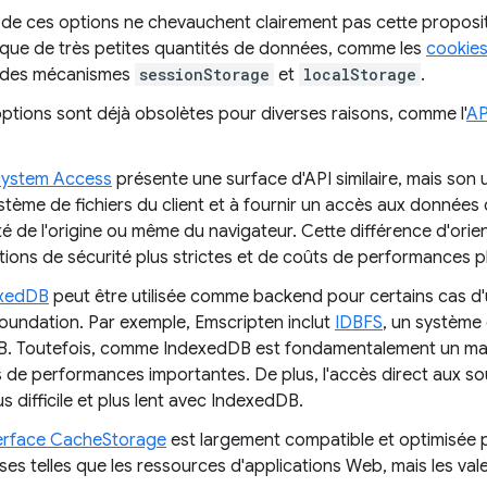
de ces options ne chevauchent clairement pas cette propositio
que de très petites quantités de données, comme les
cookie
des mécanismes
sessionStorage
et
localStorage
.
ptions sont déjà obsolètes pour diverses raisons, comme l'
AP
 System Access
présente une surface d'API similaire, mais son ut
stème de fichiers du client et à fournir un accès aux données
té de l'origine ou même du navigateur. Cette différence d'or
ions de sécurité plus strictes et de coûts de performances pl
exedDB
peut être utilisée comme backend pour certains cas d'ut
oundation. Par exemple, Emscripten inclut
IDBFS
, un système 
. Toutefois, comme IndexedDB est fondamentalement un magas
s de performances importantes. De plus, l'accès direct aux sou
s difficile et plus lent avec IndexedDB.
terface CacheStorage
est largement compatible et optimisée
es telles que les ressources d'applications Web, mais les val