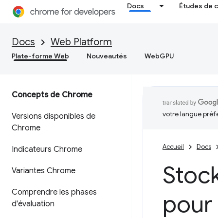
Docs
Études de 
Docs
Web Platform
Plate-forme Web
Nouveautés
WebGPU
Concepts de Chrome
votre langue préf
Versions disponibles de
Chrome
Accueil
Docs
Indicateurs Chrome
Stoc
Variantes Chrome
Comprendre les phases
pour 
d'évaluation