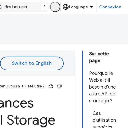
/
Connexion
Sur cette
page
Pourquoi le
Web a-t-il
enu vous a-t-il été utile ?
besoin d'une
autre API de
ances
stockage ?
Cas
I Storage
d'utilisation
suggérés