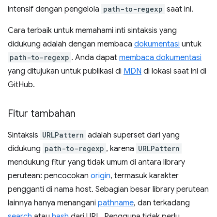
intensif dengan pengelola
path-to-regexp
saat ini.
Cara terbaik untuk memahami inti sintaksis yang
didukung adalah dengan membaca
dokumentasi
untuk
path-to-regexp
. Anda dapat
membaca dokumentasi
yang ditujukan untuk publikasi di
MDN
di lokasi saat ini di
GitHub.
Fitur tambahan
Sintaksis
URLPattern
adalah superset dari yang
didukung
path-to-regexp
, karena
URLPattern
mendukung fitur yang tidak umum di antara library
perutean: pencocokan
origin
, termasuk karakter
pengganti di nama host. Sebagian besar library perutean
lainnya hanya menangani
pathname
, dan terkadang
search
atau
hash
dari URL. Pengguna tidak perlu