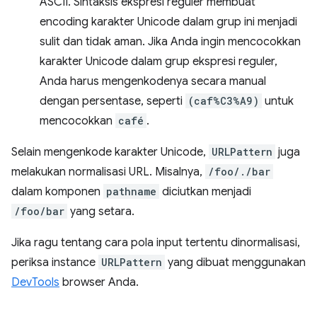
ASCII. Sintaksis ekspresi reguler membuat
encoding karakter Unicode dalam grup ini menjadi
sulit dan tidak aman. Jika Anda ingin mencocokkan
karakter Unicode dalam grup ekspresi reguler,
Anda harus mengenkodenya secara manual
dengan persentase, seperti
(caf%C3%A9)
untuk
mencocokkan
café
.
Selain mengenkode karakter Unicode,
URLPattern
juga
melakukan normalisasi URL. Misalnya,
/foo/./bar
dalam komponen
pathname
diciutkan menjadi
/foo/bar
yang setara.
Jika ragu tentang cara pola input tertentu dinormalisasi,
periksa instance
URLPattern
yang dibuat menggunakan
DevTools
browser Anda.