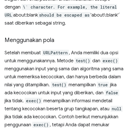
dengan
\` character. For example, the literal
URL
about:blank
should be escaped as
'about\:blank'`
saat diberikan sebagai string.
Menggunakan pola
Setelah membuat
URLPattern
, Anda memiliki dua opsi
untuk menggunakannya. Metode
test()
dan
exec()
menggunakan input yang sama dan algoritma yang sama
untuk memeriksa kecocokan, dan hanya berbeda dalam
nilai yang ditampilkan.
test()
menampilkan
true
jika
ada kecocokan untuk input yang diberikan, dan
false
jika tidak.
exec()
menampilkan informasi mendetail
tentang kecocokan beserta grup tangkapan, atau
null
jika tidak ada kecocokan. Contoh berikut menunjukkan
penggunaan
exec()
, tetapi Anda dapat menukar