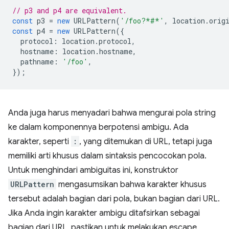
// p3 and p4 are equivalent.
const
p3
=
new
URLPattern
(
'/foo?*#*'
,
location
.
orig
const
p4
=
new
URLPattern
({
protocol
:
location
.
protocol
,
hostname
:
location
.
hostname
,
pathname
:
'/foo'
,
});
Anda juga harus menyadari bahwa mengurai pola string
ke dalam komponennya berpotensi ambigu. Ada
karakter, seperti
:
, yang ditemukan di URL, tetapi juga
memiliki arti khusus dalam sintaksis pencocokan pola.
Untuk menghindari ambiguitas ini, konstruktor
URLPattern
mengasumsikan bahwa karakter khusus
tersebut adalah bagian dari pola, bukan bagian dari URL.
Jika Anda ingin karakter ambigu ditafsirkan sebagai
bagian dari URL, pastikan untuk melakukan escape