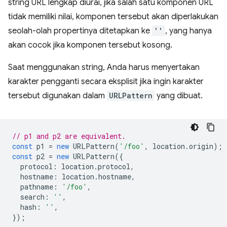
string URL lengkap diurai, jika salah satu komponen URL
tidak memiliki nilai, komponen tersebut akan diperlakukan
seolah-olah propertinya ditetapkan ke
''
, yang hanya
akan cocok jika komponen tersebut kosong.
Saat menggunakan string, Anda harus menyertakan
karakter pengganti secara eksplisit jika ingin karakter
tersebut digunakan dalam
URLPattern
yang dibuat.
// p1 and p2 are equivalent.
const
p1
=
new
URLPattern
(
'/foo'
,
location
.
origin
);
const
p2
=
new
URLPattern
({
protocol
:
location
.
protocol
,
hostname
:
location
.
hostname
,
pathname
:
'/foo'
,
search
:
''
,
hash
:
''
,
});