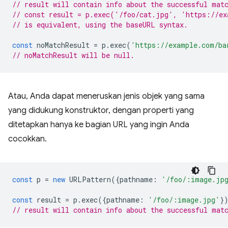
// result will contain info about the successful mat
// const result = p.exec('/foo/cat.jpg', 'https://e
// is equivalent, using the baseURL syntax.
const
noMatchResult
=
p
.
exec
(
'https://example.com/ba
// noMatchResult will be null.
Atau, Anda dapat meneruskan jenis objek yang sama
yang didukung konstruktor, dengan properti yang
ditetapkan hanya ke bagian URL yang ingin Anda
cocokkan.
const
p
=
new
URLPattern
({
pathname
:
'/foo/:image.jp
const
result
=
p
.
exec
({
pathname
:
'/foo/:image.jpg'
}
// result will contain info about the successful mat