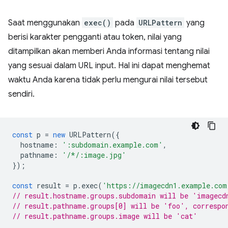
Saat menggunakan
exec()
pada
URLPattern
yang
berisi karakter pengganti atau token, nilai yang
ditampilkan akan memberi Anda informasi tentang nilai
yang sesuai dalam URL input. Hal ini dapat menghemat
waktu Anda karena tidak perlu mengurai nilai tersebut
sendiri.
const
p
=
new
URLPattern
({
hostname
:
':subdomain.example.com'
,
pathname
:
'/*/:image.jpg'
});
const
result
=
p
.
exec
(
'https://imagecdn1.example.com
// result.hostname.groups.subdomain will be 'imagecd
// result.pathname.groups[0] will be 'foo', correspo
// result.pathname.groups.image will be 'cat'