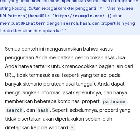
URL yang tidak diberikan akan diperlakukan seolah-olah ditetapkan ke
string kosong,
bukan
sebagai karakter pengganti
. Misalnya,
'*'
new
akan
URLPattern({baseURL: 'https://example.com/'})
membuat
dengan
,
, dan properti lain yang
URLPattern
search
hash
tidak ditentukan ditetapkan ke
.
''
Semua contoh ini mengasumsikan bahwa kasus
penggunaan Anda melibatkan pencocokan asal. Jika
Anda hanya tertarik untuk mencocokkan bagian lain dari
URL, tidak termasuk asal (seperti yang terjadi pada
banyak skenario perutean asal tunggal), Anda dapat
menghilangkan informasi asal sepenuhnya, dan hanya
memberikan beberapa kombinasi properti
pathname
,
search
, dan
hash
. Seperti sebelumnya, properti yang
tidak disertakan akan diperlakukan seolah-olah
ditetapkan ke pola wildcard
*
.