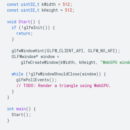
const
uint32_t
kWidth
=
512
;
const
uint32_t
kHeight
=
512
;
void
Start
()
{
if
(
!
glfwInit
())
{
return
;
}
glfwWindowHint
(
GLFW_CLIENT_API
,
GLFW_NO_API
);
GLFWwindow
*
window
=
glfwCreateWindow
(
kWidth
,
kHeight
,
"WebGPU wind
while
(
!
glfwWindowShouldClose
(
window
))
{
glfwPollEvents
();
// TODO: Render a triangle using WebGPU.
}
}
int
main
()
{
Start
();
}