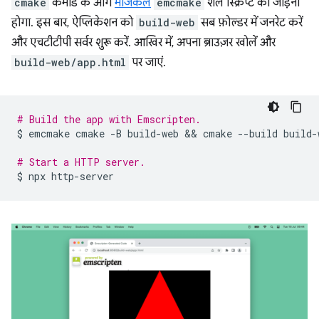
cmake
कमांड के आगे
मैजिकल
emcmake
शेल स्क्रिप्ट को जोड़ना
होगा. इस बार, ऐप्लिकेशन को
build-web
सब फ़ोल्डर में जनरेट करें
और एचटीटीपी सर्वर शुरू करें. आखिर में, अपना ब्राउज़र खोलें और
build-web/app.html
पर जाएं.
# Build the app with Emscripten.
$
emcmake
cmake
-B
build-web
 && 
cmake
--build
build-
# Start a HTTP server.
$
npx