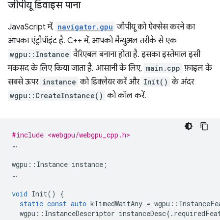
जीपीयू डिवाइस पाना
JavaScript में,
navigator.gpu
जीपीयू को ऐक्सेस करने का
आपका एंट्रीपॉइंट है. C++ में, आपको मैन्युअल तरीके से एक
wgpu::Instance
वैरिएबल बनाना होता है. इसका इस्तेमाल इसी
मकसद के लिए किया जाता है. आसानी के लिए,
main.cpp
फ़ाइल के
सबसे ऊपर
instance
को डिक्लेयर करें और
Init()
के अंदर
wgpu::CreateInstance()
को कॉल करें.
#include <webgpu/webgpu_cpp.h>
…
wgpu
::
Instance
instance
;
…
void
Init
()
{
static
const
auto
kTimedWaitAny
=
wgpu
::
InstanceFe
wgpu
::
InstanceDescriptor
instanceDesc
{.
requiredFea