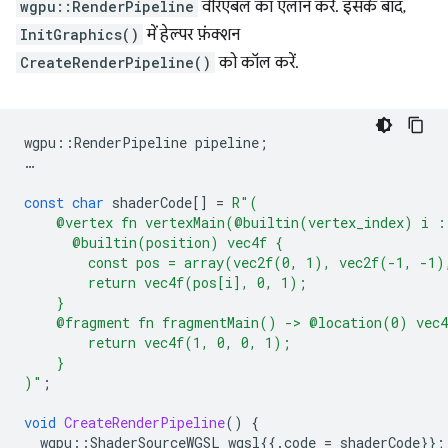
wgpu::RenderPipeline
वैरिएबल का एलान करें. इसके बाद,
InitGraphics()
में हेल्पर फ़ंक्शन
CreateRenderPipeline()
को कॉल करें.
wgpu
::
RenderPipeline
pipeline
;
…
const
char
shaderCode
[]
=
R
"
(
    @vertex fn vertexMain(@builtin(vertex_index) i :
      @builtin(position) vec4f {
        const pos = array(vec2f(0, 1), vec2f(-1, -1)
        return vec4f(pos[i], 0, 1);
    }
    @fragment fn fragmentMain() -> @location(0) vec4
        return vec4f(1, 0, 0, 1);
    }
)
"
;
void
CreateRenderPipeline
()
{
wgpu
::
ShaderSourceWGSL
wgsl
{{.
code
=
shaderCode
}};