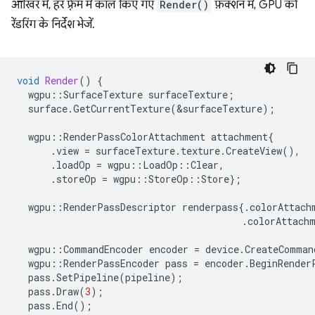
आखिर में, हर फ़्रेम में कॉल किए गए
Render()
फ़ंक्शन में, GPU को
रेंडरिंग के निर्देश भेजें.
void
Render
()
{
wgpu
::
SurfaceTexture
surfaceTexture
;
surface
.
GetCurrentTexture
(
&
surfaceTexture
);
wgpu
::
RenderPassColorAttachment
attachment
{
.
view
=
surfaceTexture
.
texture
.
CreateView
(),
.
loadOp
=
wgpu
::
LoadOp
::
Clear
,
.
storeOp
=
wgpu
::
StoreOp
::
Store
};
wgpu
::
RenderPassDescriptor
renderpass
{.
colorAttach
.
colorAttach
wgpu
::
CommandEncoder
encoder
=
device
.
CreateComman
wgpu
::
RenderPassEncoder
pass
=
encoder
.
BeginRender
pass
.
SetPipeline
(
pipeline
);
pass
.
Draw
(
3
);
pass
.
End
();