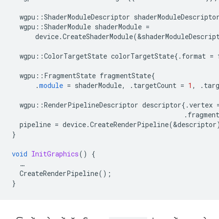
wgpu
::
ShaderModuleDescriptor
shaderModuleDescripto
wgpu
::
ShaderModule
shaderModule
=
device
.
CreateShaderModule
(
&
shaderModuleDescrip
wgpu
::
ColorTargetState
colorTargetState
{.
format
=
wgpu
::
FragmentState
fragmentState
{
.
module
=
shaderModule
,
.
targetCount
=
1
,
.
tar
wgpu
::
RenderPipelineDescriptor
descriptor
{.
vertex
.
fragmen
pipeline
=
device
.
CreateRenderPipeline
(
&
descriptor
}
void
InitGraphics
()
{
…
CreateRenderPipeline
();
}