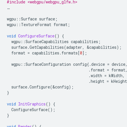
#include <webgpu/webgpu_glfw.h>
…
wgpu
::
Surface
surface
;
wgpu
::
TextureFormat
format
;
void
ConfigureSurface
()
{
wgpu
::
SurfaceCapabilities
capabilities
;
surface
.
GetCapabilities
(
adapter
,
&
capabilities
);
format
=
capabilities
.
formats
[
0
];
wgpu
::
SurfaceConfiguration
config
{.
device
=
device
.
format
=
format
.
width
=
kWidth
,
.
height
=
kHeight
surface
.
Configure
(
&
config
);
}
void
InitGraphics
()
{
ConfigureSurface
();
}
void
Render
()
{