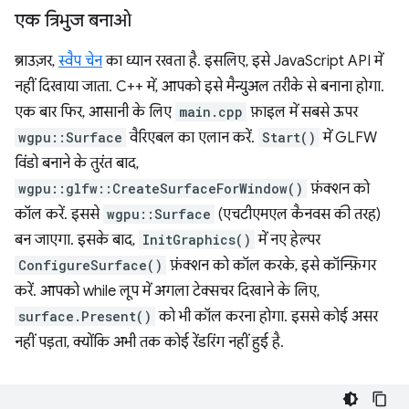
एक त्रिभुज बनाओ
ब्राउज़र,
स्वैप चेन
का ध्यान रखता है. इसलिए, इसे JavaScript API में
नहीं दिखाया जाता. C++ में, आपको इसे मैन्युअल तरीके से बनाना होगा.
एक बार फिर, आसानी के लिए
main.cpp
फ़ाइल में सबसे ऊपर
wgpu::Surface
वैरिएबल का एलान करें.
Start()
में GLFW
विंडो बनाने के तुरंत बाद,
wgpu::glfw::CreateSurfaceForWindow()
फ़ंक्शन को
कॉल करें. इससे
wgpu::Surface
(एचटीएमएल कैनवस की तरह)
बन जाएगा. इसके बाद,
InitGraphics()
में नए हेल्पर
ConfigureSurface()
फ़ंक्शन को कॉल करके, इसे कॉन्फ़िगर
करें. आपको while लूप में अगला टेक्सचर दिखाने के लिए,
surface.Present()
को भी कॉल करना होगा. इससे कोई असर
नहीं पड़ता, क्योंकि अभी तक कोई रेंडरिंग नहीं हुई है.