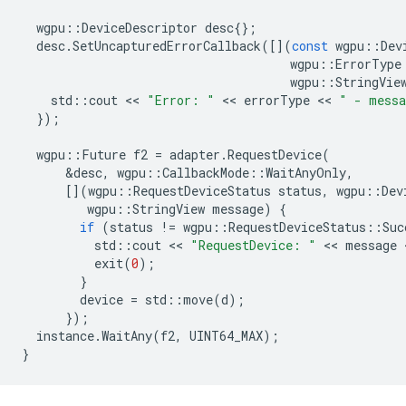
wgpu
::
DeviceDescriptor
desc
{};
desc
.
SetUncapturedErrorCallback
([](
const
wgpu
::
Dev
wgpu
::
ErrorType
wgpu
::
StringVie
std
::
cout
 << 
"Error: "
 << 
errorType
 << 
" - mess
});
wgpu
::
Future
f2
=
adapter
.
RequestDevice
(
&
desc
,
wgpu
::
CallbackMode
::
WaitAnyOnly
,
[](
wgpu
::
RequestDeviceStatus
status
,
wgpu
::
Dev
wgpu
::
StringView
message
)
{
if
(
status
!=
wgpu
::
RequestDeviceStatus
::
Suc
std
::
cout
 << 
"RequestDevice: "
 << 
message
 
exit
(
0
);
}
device
=
std
::
move
(
d
);
});
instance
.
WaitAny
(
f2
,
UINT64_MAX
);
}