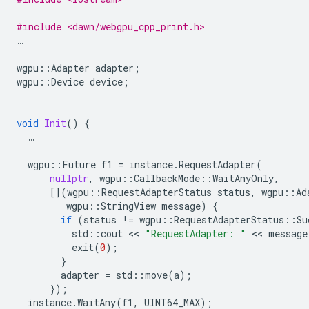
#include <dawn/webgpu_cpp_print.h>
…
wgpu
::
Adapter
adapter
;
wgpu
::
Device
device
;
void
Init
()
{
…
wgpu
::
Future
f1
=
instance
.
RequestAdapter
(
nullptr
,
wgpu
::
CallbackMode
::
WaitAnyOnly
,
[](
wgpu
::
RequestAdapterStatus
status
,
wgpu
::
Ad
wgpu
::
StringView
message
)
{
if
(
status
!=
wgpu
::
RequestAdapterStatus
::
Su
std
::
cout
 << 
"RequestAdapter: "
 << 
message
exit
(
0
);
}
adapter
=
std
::
move
(
a
);
});
instance
.
WaitAny
(
f1
,
UINT64_MAX
);