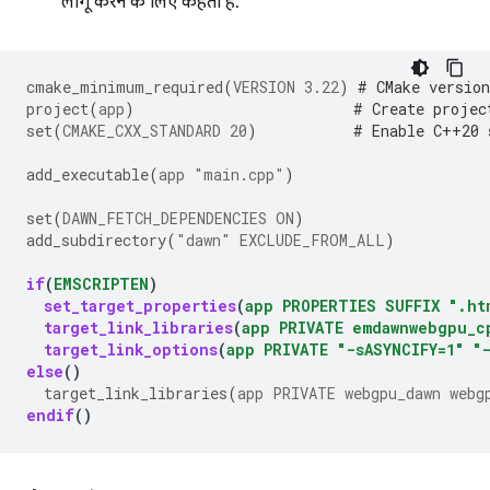
लागू करने के लिए कहता है.
cmake_minimum_required
(
VERSION
3.22
)
# CMake version
project
(
app
)
# Create projec
set
(
CMAKE_CXX_STANDARD
20
)
# Enable C++20 
add_executable
(
app
"main.cpp"
)
set
(
DAWN_FETCH_DEPENDENCIES
ON
)
add_subdirectory
(
"dawn"
EXCLUDE_FROM_ALL
)
if
(
EMSCRIPTEN
)
set_target_properties
(
app
PROPERTIES
SUFFIX
".ht
target_link_libraries
(
app
PRIVATE
emdawnwebgpu_c
target_link_options
(
app
PRIVATE
"-sASYNCIFY=1"
"
else
()
target_link_libraries
(
app
PRIVATE
webgpu_dawn
webg
endif
()