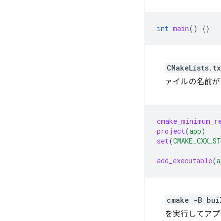
int
main
()
{}
CMakeLists.tx
ァイルの名前が
cmake_minimum_r
project
(
app
)
set
(
CMAKE_CXX_ST
add_executable
(
a
cmake -B bui
を実行してアプ