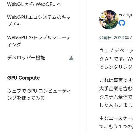
Web
GL から Web
GPU へ
Franço
Web
GPU エコシステムのキャ
プチャ
Web
GPU のトラブルシューテ
公開日: 2023 年 7
ィング
ウェブ デベロッ
デベロッパー機能
ク API です。
でレンダリング
GPU Compute
これは事実ですが、こ
大手企業を含む共
ウェブで GPU コンピューティ
システム全体で
ングを使ってみる
した人もいまし
主なユースケースを満
て、もう 1 