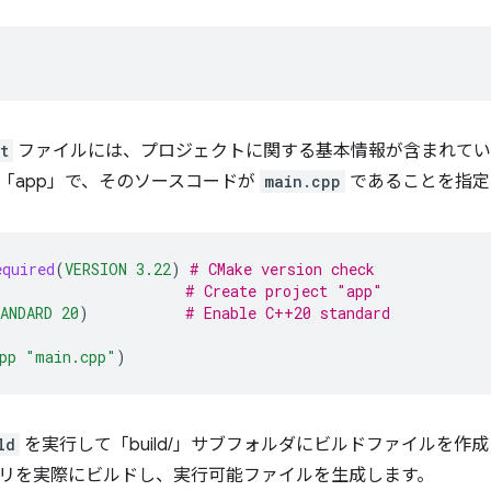
t
ファイルには、プロジェクトに関する基本情報が含まれてい
「app」で、そのソースコードが
main.cpp
であることを指定
equired
(
VERSION
3.22
)
# CMake version check
# Create project "app"
ANDARD
20
)
# Enable C++20 standard
pp
"main.cpp"
)
ld
を実行して「build/」サブフォルダにビルドファイルを作
リを実際にビルドし、実行可能ファイルを生成します。