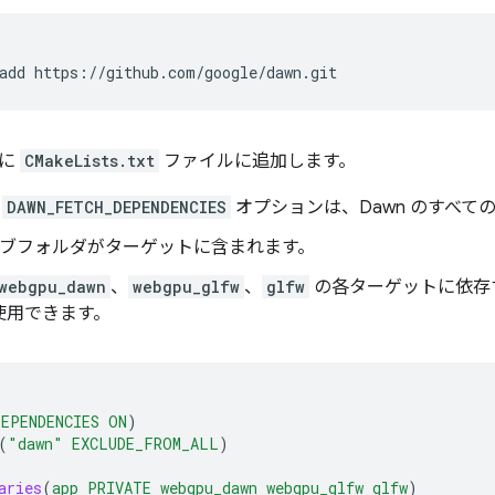
add
うに
CMakeLists.txt
ファイルに追加します。
の
DAWN_FETCH_DEPENDENCIES
オプションは、Dawn のすべて
ブフォルダがターゲットに含まれます。
webgpu_dawn
、
webgpu_glfw
、
glfw
の各ターゲットに依存
使用できます。
DEPENDENCIES
ON
)
(
"dawn"
EXCLUDE_FROM_ALL
)
aries
(
app
PRIVATE
webgpu_dawn
webgpu_glfw
glfw
)