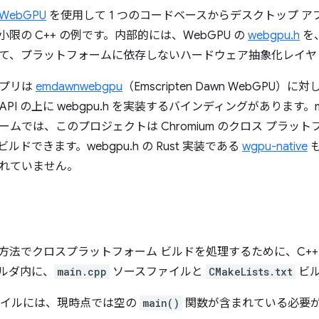
WebGPU
を使用して 1 つのコードベースからデスクトップ 
限の C++ の例です。内部的には、WebGPU の
webgpu.h
を
て、プラットフォームに依存しないハードウェア抽象化レイヤ
アプリは
emdawnwebgpu
（Emscripten Dawn WebGP
pt API の上に webgpu.h を実装するバインディングがあります。m
ムでは、このプロジェクトは Chromium のクロス プラットフ
ルドできます。webgpu.h の Rust 実装である
wgpu-native
れていません。
方法でクロスプラットフォーム ビルドを処理するために、C++
ルダ内に、
main.cpp
ソースファイルと
CMakeLists.txt
ビル
イルには、現時点では空の
main()
関数が含まれている必要