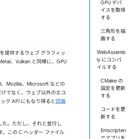
GPU デバ
イスを取得
する
三角形を描
画する
WebAssemb
セスを提供するウェブ グラフィッ
ly にコンパ
tal、Vulkan と同様に、GPU
イルする
CMake の
zilla、Microsoft などの
設定を更新
PI だけでなく、ウェブ以外のエコ
する
ク API にもなり得ると
認識
コードを更
新する
した。ただし、それと並行し
Emscripten
す。この C ヘッダー ファイル
でアプリを