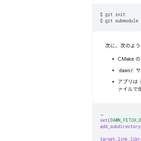
$
git
init

$
git
submodule
次に、次のよ
CMake 
dawn/
サ
アプリは
ァイルで
…
set
(
DAWN_FETCH_
add_subdirectory
target_link_libr