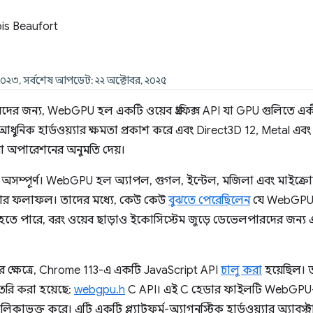
is Beaufort
, ২০২৩, সর্বশেষ আপডেট: ২২ অক্টোবর, ২০২৫
র জন্য, WebGPU হল একটি ওয়েব গ্রাফিক্স API যা GPU গুলিতে একীভূত
নিক হার্ডওয়্যার ক্ষমতা প্রকাশ করে এবং Direct3D 12, Metal এ
ণনা অপারেশনের অনুমতি দেয়।
টি অসম্পূর্ণ। WebGPU হল অ্যাপল, গুগল, ইন্টেল, মজিলা এবং মাইক্র
্টার ফলাফল। তাদের মধ্যে, কেউ কেউ
বুঝতে পেরেছিলেন
যে WebGPU ক
হতে পারে, বরং ওয়েব ছাড়াও ইকোসিস্টেম জুড়ে ডেভেলপারদের জন্য একটি 
ের ক্ষেত্রে, Chrome 113-এ একটি JavaScript API
চালু করা
হয়েছিল। 
প তৈরি করা হয়েছে:
webgpu.h
C API। এই C হেডার ফাইলটি WebGPU-এর
ালিকাভুক্ত করে। এটি একটি প্ল্যাটফর্ম-অ্যাগনস্টিক হার্ডওয়্যার অ্যাবস