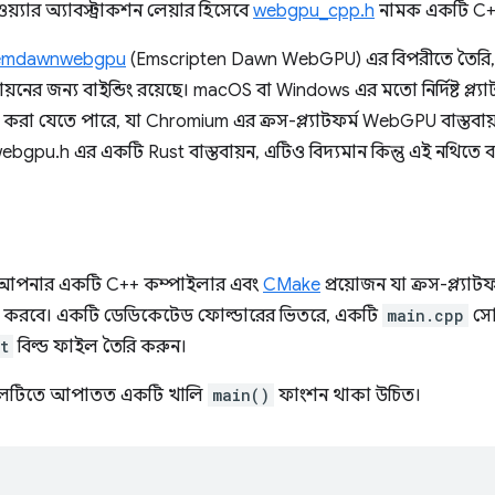
ওয়্যার অ্যাবস্ট্রাকশন লেয়ার হিসেবে
webgpu_cpp.h
নামক একটি C++ 
emdawnwebgpu
(Emscripten Dawn WebGPU) এর বিপরীতে তৈরি, যা
়নের জন্য বাইন্ডিং রয়েছে। macOS বা Windows এর মতো নির্দিষ্ট প্ল্যা
করা যেতে পারে, যা Chromium এর ক্রস-প্ল্যাটফর্ম WebGPU বাস্তবায
ebgpu.h এর একটি Rust বাস্তবায়ন, এটিও বিদ্যমান কিন্তু এই নথিতে ব্
, আপনার একটি C++ কম্পাইলার এবং
CMake
প্রয়োজন যা ক্রস-প্ল্যাটফর
া করবে। একটি ডেডিকেটেড ফোল্ডারের ভিতরে, একটি
main.cpp
সো
t
বিল্ড ফাইল তৈরি করুন।
লটিতে আপাতত একটি খালি
main()
ফাংশন থাকা উচিত।