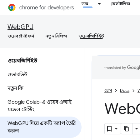
ডক্স
কেস স্টাডিজ
WebGPU
ওয়েব প্ল্যাটফর্ম
নতুন রিলিজ
ওয়েবজিপিইউ
ওয়েবজিপিইউ
ওভারভিউ
নতুন কি
হোম
Docs
W
Google Colab-এ ওয়েব এআই
Web
মডেল টেস্টিং
Web
GPU দিয়ে একটি অ্যাপ তৈরি
করুন