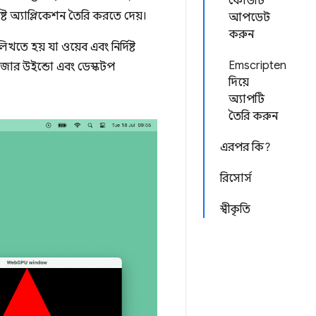
কোডটি
দিষ্ট অ্যাপ্লিকেশন তৈরি করতে দেয়।
আপডেট
করুন
 হয় যা ওয়েব এবং নির্দিষ্ট
Emscripten
রাউজার উইন্ডো এবং ডেস্কটপ
দিয়ে
অ্যাপটি
তৈরি করুন
এরপর কি?
রিসোর্স
স্বীকৃতি