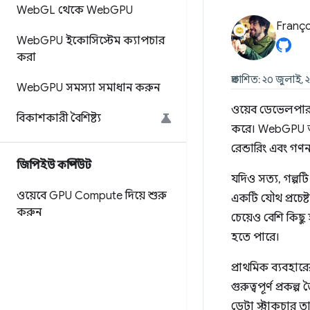
Web
GL থেকে Web
GPU
Franço
Web
GPU ইকোসিস্টেম ক্যাপচার
করা
প্রকাশিত: ২০ জুলাই
Web
GPU সমস্যা সমাধান করুন
ওয়েব ডেভেলপারদে
বিকাশকারী বৈশিষ্ট্য
করে। WebGPU আধু
রেন্ডারিং এবং গ
জিপিইউ কম্পিউট
যদিও সত্য, গল্প
ওয়েবে GPU Compute দিয়ে শুরু
একটি যৌথ প্রচেষ
করুন
চেয়েও বেশি কিছু 
হতে পারে।
প্রাথমিক ব্যবহার
গুরুত্বপূর্ণ প্রকল্
ডেটা স্ট্রাকচার ত