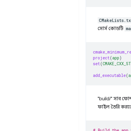
CMakeLists.tx
সোর্স কোডটি
ma
cmake_minimum_r
project
(
app
)
set
(
CMAKE_CXX_ST
add_executable
(
a
"build/" সাব ফো
ফাইল তৈরি কর
# Build the app 