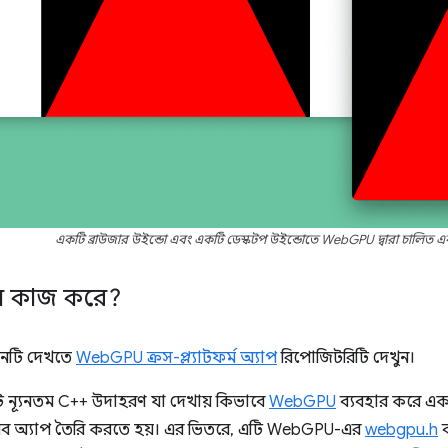
একটি ব্রাউজার উইন্ডো এবং একটি ডেস্কটপ উইন্ডোতে WebGPU দ্বারা চালিত এক
ে কাজ করে?
কেশনটি দেখতে
WebGPU ক্রস-প্ল্যাটফর্ম অ্যাপ
রিপোজিটরিটি দেখুন।
 ন্যূনতম C++ উদাহরণ যা দেখায় কিভাবে
WebGPU
ব্যবহার করে 
়েব অ্যাপ তৈরি করতে হয়। এর ভিতরে, এটি WebGPU-এর
webgpu.h
ব