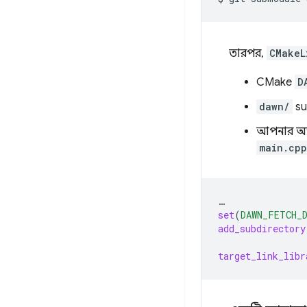
তারপর,
CMakeL
CMake
D
dawn/
sub
আপনার অ্
main.cpp
…
set
(
DAWN_FETCH_
add_subdirectory
target_link_libr