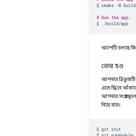
$
cmake
-B
build
# Run the app.
$
অ্যাপটি চলছে কি
ভোর হও
আপনার ত্রিভুজ
এতে স্ক্রিনে আঁকা
আপনার সংগ্রহস্থ
নিয়ে যায়।
$
git
init

$
git
submodule