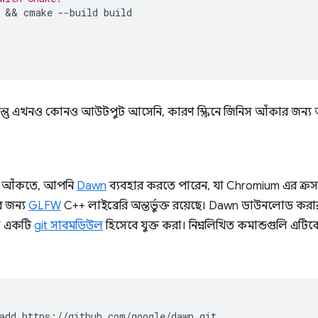
 && 
cmake
--build
build

ন্তু এখনও কোনও আউটপুট আসেনি, কারণ স্ক্রিনে জিনিস আঁকার জন্য
টি আঁকতে, আপনি
Dawn
ব্যবহার করতে পারেন, যা Chromium এর ক্রস-প
র জন্য
GLFW
C++ লাইব্রেরি অন্তর্ভুক্ত রয়েছে। Dawn ডাউনলোড ক
লে একটি
git সাবমডিউল
হিসেবে যুক্ত করা। নিম্নলিখিত কমান্ডগুলি এট
add