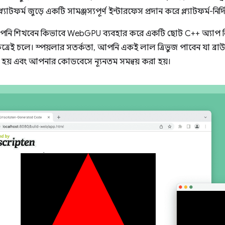
্যাটফর্ম জুড়ে একটি সামঞ্জস্যপূর্ণ ইন্টারফেস প্রদান করে প্ল্যাটফর্ম-নির্
পনি শিখবেন কিভাবে WebGPU ব্যবহার করে একটি ছোট C++ অ্যাপ লিখতে
 ক্ষেত্রেই চলে। স্পয়লার সতর্কতা, আপনি একই লাল ত্রিভুজ পাবেন যা ব্
িত হয় এবং আপনার কোডবেসে ন্যূনতম সমন্বয় করা হয়।