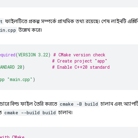
t
ফাইলটিতে প্রকল্প সম্পর্কে প্রাথমিক তথ্য রয়েছে। শেষ লাইনটি এক
in.cpp
উল্লেখ করে।
equired
(
VERSION
3.22
)
# CMake version check
# Create project "app"
ANDARD
20
)
# Enable C++20 standard
pp
"main.cpp"
)
ল্ডারে বিল্ড ফাইল তৈরি করতে
cmake -B build
চালান এবং অ্যাপট
তে
cmake --build build
চালান।
with CMake.