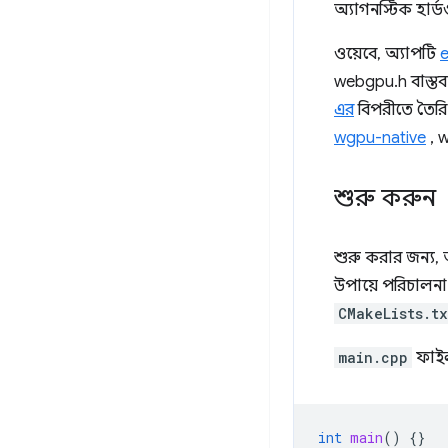
অ্যাগনস্টিক হার্ড
ওয়েবে, অ্যাপটি
webgpu.h বাস্তবায
এর
বিপরীতে তৈরি 
wgpu-native
, w
শুরু করুন
শুরু করার জন্য
উপায়ে পরিচালন
CMakeLists.tx
main.cpp
ফাই
int
main
()
{}