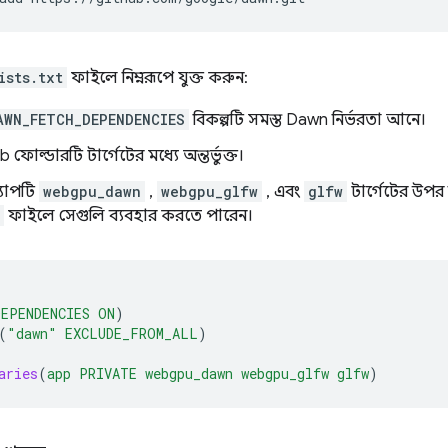
ists.txt
ফাইলে নিম্নরূপে যুক্ত করুন:
AWN_FETCH_DEPENDENCIES
বিকল্পটি সমস্ত Dawn নির্ভরতা আনে।
 ফোল্ডারটি টার্গেটের মধ্যে অন্তর্ভুক্ত।
যাপটি
webgpu_dawn
,
webgpu_glfw
, এবং
glfw
টার্গেটের উপর
ফাইলে সেগুলি ব্যবহার করতে পারেন।
DEPENDENCIES
ON
)
(
"dawn"
EXCLUDE_FROM_ALL
)
aries
(
app
PRIVATE
webgpu_dawn
webgpu_glfw
glfw
)