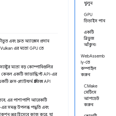
খুলুন
GPU
ডিভাইস পান
একটি
ত্রিভুজ
 এবং দ্রুত অ্যাক্সেস প্রদান
আঁকুন।
বং Vulkan এর মতো GPU তে
WebAssemb
ly-তে
োসফ্টের মতো বড় কোম্পানিগুলির
কম্পাইল
েবল একটি জাভাস্ক্রিপ্ট API-এর
করুন
ক্রস-প্ল্যাটফর্ম গ্রাফিক্স API
CMake
সেটিংস
আপডেট
তবে, এর পাশাপাশি আরেকটি
করুন
 সমস্ত উপলব্ধ পদ্ধতি এবং
্ট্রাকশন স্তর হিসেবে কাজ করে, যা