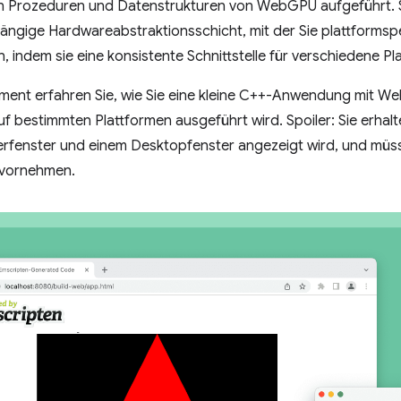
en Prozeduren und Datenstrukturen von WebGPU aufgeführt. Si
ängige Hardwareabstraktionsschicht, mit der Sie plattforms
n, indem sie eine konsistente Schnittstelle für verschiedene Pl
ment erfahren Sie, wie Sie eine kleine C++-Anwendung mit We
f bestimmten Plattformen ausgeführt wird. Spoiler: Sie erhal
erfenster und einem Desktopfenster angezeigt wird, und mü
 vornehmen.