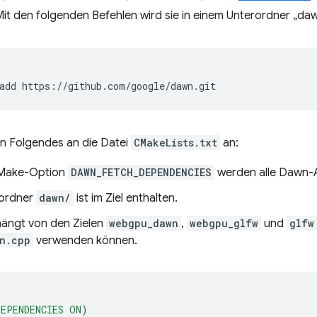
it den folgenden Befehlen wird sie in einem Unterordner „da
add
n Folgendes an die Datei
CMakeLists.txt
an:
CMake-Option
DAWN_FETCH_DEPENDENCIES
werden alle Dawn-
rordner
dawn/
ist im Ziel enthalten.
hängt von den Zielen
webgpu_dawn
,
webgpu_glfw
und
glfw
n.cpp
verwenden können.
DEPENDENCIES
ON
)