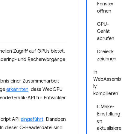
Fenster
öffnen
GPU-
Gerät
abrufen
ellen Zugriff auf GPUs bietet.
Dreieck
zeichnen
ndering- und Rechenvorgänge
In
WebAssemb
gebnis einer Zusammenarbeit
ly
ige
erkannten
, dass WebGPU
kompilieren
fende Grafik-API für Entwickler
CMake-
Einstellung
Script API
eingeführt
. Daneben
en
 In dieser C-Headerdatei sind
aktualisiere