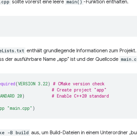
.cpp
sollte vorerst eine leere
main()
-Funktion enthalten.
eLists.txt
enthält grundlegende Informationen zum Projekt. I
s der ausführbare Name „app“ ist und der Quellcode
main.c
equired
(
VERSION
3.22
)
# CMake version check
# Create project "app"
ANDARD
20
)
# Enable C++20 standard
pp
"main.cpp"
)
ke -B build
aus, um Build-Dateien in einem Unterordner „buil