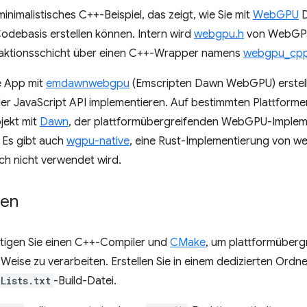
minimalistisches C++-Beispiel, das zeigt, wie Sie mit
WebGPU
D
Codebasis erstellen können. Intern wird
webgpu.h
von WebGPU
aktionsschicht über einen C++-Wrapper namens
webgpu_cpp
e App mit
emdawnwebgpu
(Emscripten Dawn WebGPU) erstellt
er JavaScript API implementieren. Auf bestimmten Plattfor
jekt mit
Dawn
, der plattformübergreifenden WebGPU-Implem
. Es gibt auch
wgpu-native
, eine Rust-Implementierung von we
h nicht verwendet wird.
ten
ötigen Sie einen C++-Compiler und
CMake
, um plattformüberg
 Weise zu verarbeiten. Erstellen Sie in einem dedizierten Ordn
Lists.txt
-Build-Datei.