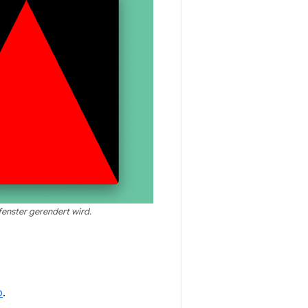
enster gerendert wird.
p
.