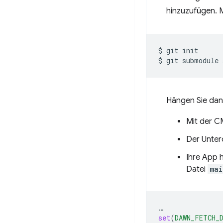
hinzuzufügen. M
$
git
init

$
git
submodule
Hängen Sie dan
Mit der 
Der Unte
Ihre App 
Datei
mai
…
set
(
DAWN_FETCH_