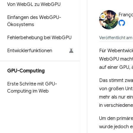
Von Web
GL zu Web
GPU
Franço
Einfangen des Web
GPU-
Ökosystems
Fehlerbehebung bei Web
GPU
Veröffentlicht am
Entwicklerfunktionen
Für Webentwickl
WebGPU macht 
auf einer GPU, 
GPU-Computing
Das stimmt zwar
Erste Schritte mit GPU-
von großen Unte
Computing im Web
mehr als nur ei
in verschiedene
Um den primäre
wurde jedoch ei