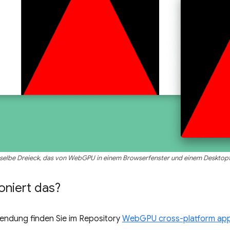
selbe Dreieck, das von WebGPU in einem Browserfenster und einem Desktopf
oniert das?
wendung finden Sie im Repository
WebGPU cross-platform ap