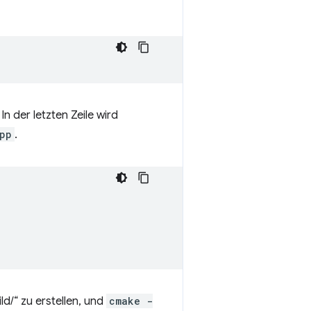
n der letzten Zeile wird
pp
.
d/“ zu erstellen, und
cmake -