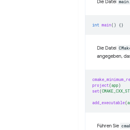
Die Datei
main
int
main
()
{}
Die Datei
CMak
angegeben, das
cmake_minimum_r
project
(
app
)
set
(
CMAKE_CXX_ST
add_executable
(
a
Führen Sie
cma