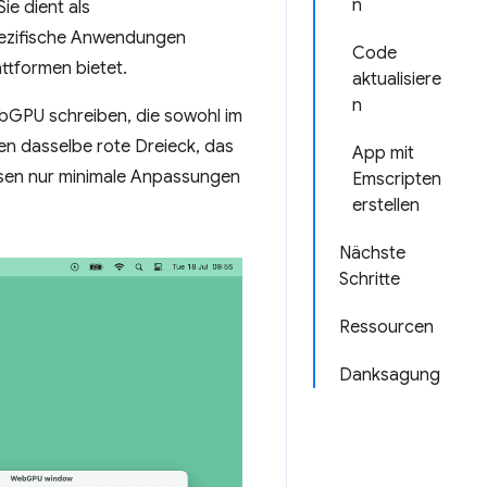
n
e dient als
pezifische Anwendungen
Code
attformen bietet.
aktualisiere
n
bGPU schreiben, die sowohl im
ten dasselbe rote Dreieck, das
App mit
ssen nur minimale Anpassungen
Emscripten
erstellen
Nächste
Schritte
Ressourcen
Danksagung