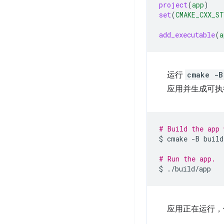
project
(
app
)
set
(
CMAKE_CXX_ST
add_executable
(
a
运行
cmake -B
应用并生成可执
# Build the app 
$
cmake
-B
build
# Run the app.
$
应用正在运行，