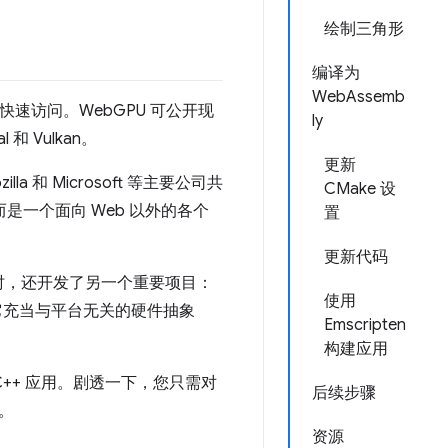
绘制三角形
编译为
WebAssemb
统一快速访问。WebGPU 可公开现
ly
和 Vulkan。
更新
la 和 Microsoft 等主要公司共
CMake 设
PI，而是一个面向 Web 以外的各个
置
更新代码
，与此同时，还开发了另一个重要项目：
使用
构。它充当与平台无关的硬件抽象
Emscripten
构建应用
C++ 应用。剧透一下，您只需对
后续步骤
。
资源