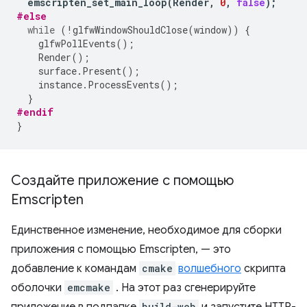
emscripten_set_main_loop
(
Render
,
0
,
false
);
#else
while
(
!
glfwWindowShouldClose
(
window
))
{
glfwPollEvents
();
Render
();
surface
.
Present
();
instance
.
ProcessEvents
();
}
#endif
}
Создайте приложение с помощью
Emscripten
Единственное изменение, необходимое для сборки
приложения с помощью Emscripten, — это
добавление к командам
cmake
волшебного
скрипта
оболочки
emcmake
. На этот раз сгенерируйте
build-web