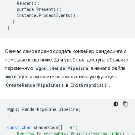
Render
();
surface
.
Present
();
instance
.
ProcessEvents
();
}
}
Сейчас самое время создать конвейер рендеринга с
помощью кода ниже. Для удобства доступа объявите
переменную
wgpu::RenderPipeline
в начале файла
main.cpp
и вызовите вспомогательную функцию
CreateRenderPipeline()
в
InitGraphics()
.
wgpu
::
RenderPipeline
pipeline
;
…
const
char
shaderCode
[]
=
R
"
(
    @vertex fn vertexMain(@builtin(vertex_index) i :