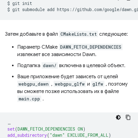
$
git
init

$
git
submodule
add
Затем добавьте в файл
CMakeLists.txt
следующее:
Параметр CMake
DAWN_FETCH_DEPENDENCIES
извлекает все зависимости Dawn.
Подпапка
dawn/
включена в целевой объект.
Ваше приложение будет зависеть от целей
webgpu_dawn
,
webgpu_glfw
и
glfw
, поэтому
вы сможете позже использовать их в файле
main.cpp
.
…
set
(
DAWN_FETCH_DEPENDENCIES
ON
)
add_subdirectory
(
"dawn"
EXCLUDE_FROM_ALL
)