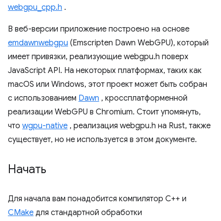
webgpu_cpp.h
.
В веб-версии приложение построено на основе
emdawnwebgpu
(Emscripten Dawn WebGPU), который
имеет привязки, реализующие webgpu.h поверх
JavaScript API. На некоторых платформах, таких как
macOS или Windows, этот проект может быть собран
с использованием
Dawn
, кроссплатформенной
реализации WebGPU в Chromium. Стоит упомянуть,
что
wgpu-native
, реализация webgpu.h на Rust, также
существует, но не используется в этом документе.
Начать
Для начала вам понадобится компилятор C++ и
CMake
для стандартной обработки