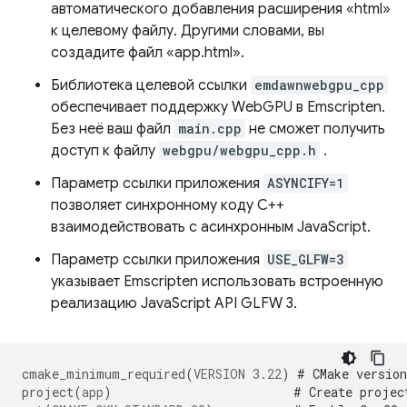
автоматического добавления расширения «html»
к целевому файлу. Другими словами, вы
создадите файл «app.html».
Библиотека целевой ссылки
emdawnwebgpu_cpp
обеспечивает поддержку WebGPU в Emscripten.
Без неё ваш файл
main.cpp
не сможет получить
доступ к файлу
webgpu/webgpu_cpp.h
.
Параметр ссылки приложения
ASYNCIFY=1
позволяет синхронному коду C++
взаимодействовать с асинхронным JavaScript.
Параметр ссылки приложения
USE_GLFW=3
указывает Emscripten использовать встроенную
реализацию JavaScript API GLFW 3.
cmake_minimum_required
(
VERSION
3.22
)
# CMake version
project
(
app
)
# Create projec