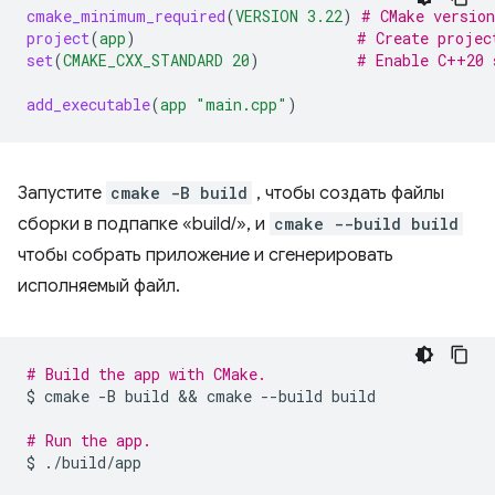
cmake_minimum_required
(
VERSION
3.22
)
# CMake version
project
(
app
)
# Create projec
set
(
CMAKE_CXX_STANDARD
20
)
# Enable C++20 
add_executable
(
app
"main.cpp"
)
Запустите
cmake -B build
, чтобы создать файлы
сборки в подпапке «build/», и
cmake --build build
чтобы собрать приложение и сгенерировать
исполняемый файл.
# Build the app with CMake.
$
cmake
-B
build
 && 
cmake
--build
build

# Run the app.
$