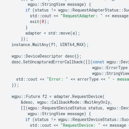
wgpu
::
StringView
message
)
{
if
(
status
!=
wgpu
::
RequestAdapterStatus
::
Su
std
::
cout
 << 
"RequestAdapter: "
 << 
message
exit
(
0
);
}
adapter
=
std
::
move
(
a
);
});
instance
.
WaitAny
(
f1
,
UINT64_MAX
);
wgpu
::
DeviceDescriptor
desc
{};
desc
.
SetUncapturedErrorCallback
([](
const
wgpu
::
Dev
wgpu
::
ErrorType
wgpu
::
StringVie
std
::
cout
 << 
"Error: "
 << 
errorType
 << 
" - mess
});
wgpu
::
Future
f2
=
adapter
.
RequestDevice
(
&
desc
,
wgpu
::
CallbackMode
::
WaitAnyOnly
,
[](
wgpu
::
RequestDeviceStatus
status
,
wgpu
::
Dev
wgpu
::
StringView
message
)
{
if
(
status
!=
wgpu
::
RequestDeviceStatus
::
Suc
std
::
cout
 << 
"RequestDevice: "
 << 
message
 