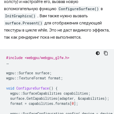
холсту) и настройте его, вызвав новую
вспомогательную функцию
ConfigureSurface()
в
InitGraphics()
. Вам также нужно вызвать
surface.Present()
для отображения следующей
текстуры в цикле while. Это не даст видимого эффекта,
так как рендеринг пока не выполняется.
#include <webgpu/webgpu_glfw.h>
…
wgpu
::
Surface
surface
;
wgpu
::
TextureFormat
format
;
void
ConfigureSurface
()
{
wgpu
::
SurfaceCapabilities
capabilities
;
surface
.
GetCapabilities
(
adapter
,
&
capabilities
);
format
=
capabilities
.
formats
[
0
];
wgpu
::
SurfaceConfiguration
config
{.
device
=
device