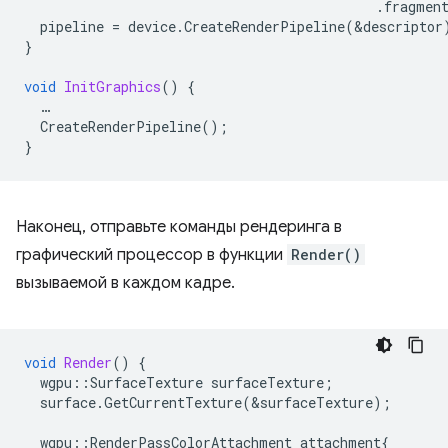
.
fragmen
pipeline
=
device
.
CreateRenderPipeline
(
&
descriptor
}
void
InitGraphics
()
{
…
CreateRenderPipeline
();
}
Наконец, отправьте команды рендеринга в
графический процессор в функции
Render()
вызываемой в каждом кадре.
void
Render
()
{
wgpu
::
SurfaceTexture
surfaceTexture
;
surface
.
GetCurrentTexture
(
&
surfaceTexture
);
wgpu
::
RenderPassColorAttachment
attachment
{