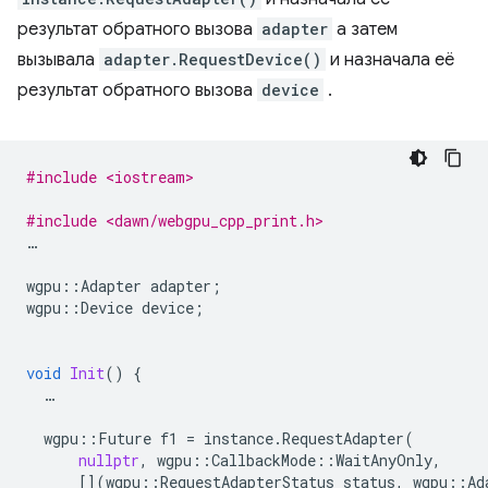
результат обратного вызова
adapter
а затем
вызывала
adapter.RequestDevice()
и назначала её
результат обратного вызова
device
.
#include <iostream>
#include <dawn/webgpu_cpp_print.h>
…
wgpu
::
Adapter
adapter
;
wgpu
::
Device
device
;
void
Init
()
{
…
wgpu
::
Future
f1
=
instance
.
RequestAdapter
(
nullptr
,
wgpu
::
CallbackMode
::
WaitAnyOnly
,
[](
wgpu
::
RequestAdapterStatus
status
,
wgpu
::
Ad