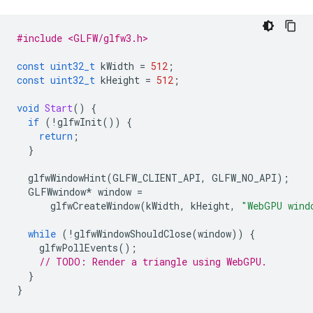
#include <GLFW/glfw3.h>
const
uint32_t
kWidth
=
512
;
const
uint32_t
kHeight
=
512
;
void
Start
()
{
if
(
!
glfwInit
())
{
return
;
}
glfwWindowHint
(
GLFW_CLIENT_API
,
GLFW_NO_API
);
GLFWwindow
*
window
=
glfwCreateWindow
(
kWidth
,
kHeight
,
"WebGPU wind
while
(
!
glfwWindowShouldClose
(
window
))
{
glfwPollEvents
();
// TODO: Render a triangle using WebGPU.
}
}