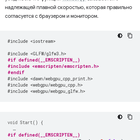
надлежащей плавной скоростью, которая правильно
согласуется с браузером и монитором.
#include <iostream>
#include <GLFW/glfw3.h>
#if defined(__EMSCRIPTEN__)
#include <emscripten/emscripten.h>
#endif
#include <dawn/webgpu_cpp_print.h>
#include <webgpu/webgpu_cpp.h>
#include <webgpu/webgpu_glfw.h>
void
Start
()
{
…
#if defined(__EMSCRIPTEN__)