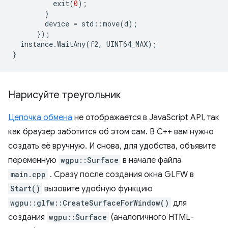
exit
(
0
);
}
device
=
std
::
move
(
d
);
});
instance
.
WaitAny
(
f2
,
UINT64_MAX
);
}
Нарисуйте треугольник
Цепочка обмена
не отображается в JavaScript API, так
как браузер заботится об этом сам. В C++ вам нужно
создать её вручную. И снова, для удобства, объявите
переменную
wgpu::Surface
в начале файла
main.cpp
. Сразу после создания окна GLFW в
Start()
вызовите удобную функцию
wgpu::glfw::CreateSurfaceForWindow()
для
создания
wgpu::Surface
(аналогичного HTML-