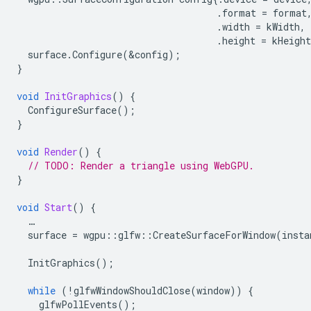
.
format
=
format
.
width
=
kWidth
,
.
height
=
kHeight
surface
.
Configure
(
&
config
);
}
void
InitGraphics
()
{
ConfigureSurface
();
}
void
Render
()
{
// TODO: Render a triangle using WebGPU.
}
void
Start
()
{
…
surface
=
wgpu
::
glfw
::
CreateSurfaceForWindow
(
insta
InitGraphics
();
while
(
!
glfwWindowShouldClose
(
window
))
{
glfwPollEvents
();