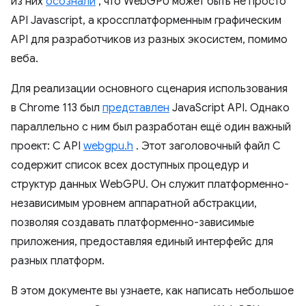
из них
осознали
, что WebGPU может быть не просто
API Javascript, а кроссплатформенным графическим
API для разработчиков из разных экосистем, помимо
веба.
Для реализации основного сценария использования
в Chrome 113 был
представлен
JavaScript API. Однако
параллельно с ним был разработан ещё один важный
проект: C API
webgpu.h
. Этот заголовочный файл C
содержит список всех доступных процедур и
структур данных WebGPU. Он служит платформенно-
независимым уровнем аппаратной абстракции,
позволяя создавать платформенно-зависимые
приложения, предоставляя единый интерфейс для
разных платформ.
В этом документе вы узнаете, как написать небольшое