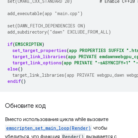
set
(
CMAKE_CXX_STANDARD
20
)
# Enable C++20 
add_executable
(
app
"main.cpp"
)
set
(
DAWN_FETCH_DEPENDENCIES
ON
)
add_subdirectory
(
"dawn"
EXCLUDE_FROM_ALL
)
if
(
EMSCRIPTEN
)
set_target_properties
(
app
PROPERTIES
SUFFIX
".ht
target_link_libraries
(
app
PRIVATE
emdawnwebgpu_c
target_link_options
(
app
PRIVATE
"-sASYNCIFY=1"
"
else
()
target_link_libraries
(
app
PRIVATE
webgpu_dawn
webg
endif
()
Обновите код
Вместо использования цикла while вызовите
emscripten_set_main_loop(Render)
чтобы
убедиться, что функция
Render()
вызывается с