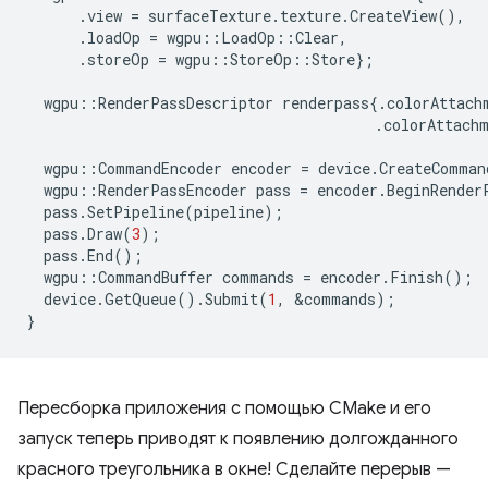
.
view
=
surfaceTexture
.
texture
.
CreateView
(),
.
loadOp
=
wgpu
::
LoadOp
::
Clear
,
.
storeOp
=
wgpu
::
StoreOp
::
Store
};
wgpu
::
RenderPassDescriptor
renderpass
{.
colorAttach
.
colorAttach
wgpu
::
CommandEncoder
encoder
=
device
.
CreateComman
wgpu
::
RenderPassEncoder
pass
=
encoder
.
BeginRender
pass
.
SetPipeline
(
pipeline
);
pass
.
Draw
(
3
);
pass
.
End
();
wgpu
::
CommandBuffer
commands
=
encoder
.
Finish
();
device
.
GetQueue
().
Submit
(
1
,
&
commands
);
}
Пересборка приложения с помощью CMake и его
запуск теперь приводят к появлению долгожданного
красного треугольника в окне! Сделайте перерыв —