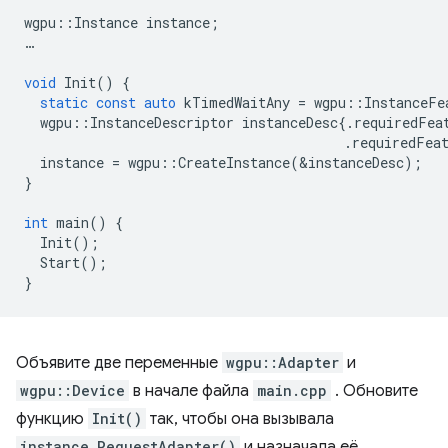
wgpu
::
Instance
instance
;
…
void
Init
()
{
static
const
auto
kTimedWaitAny
=
wgpu
::
InstanceFe
wgpu
::
InstanceDescriptor
instanceDesc
{.
requiredFea
.
requiredFea
instance
=
wgpu
::
CreateInstance
(
&
instanceDesc
);
}
int
main
()
{
Init
();
Start
();
}
Объявите две переменные
wgpu::Adapter
и
wgpu::Device
в начале файла
main.cpp
. Обновите
функцию
Init()
так, чтобы она вызывала
instance.RequestAdapter()
и назначала её