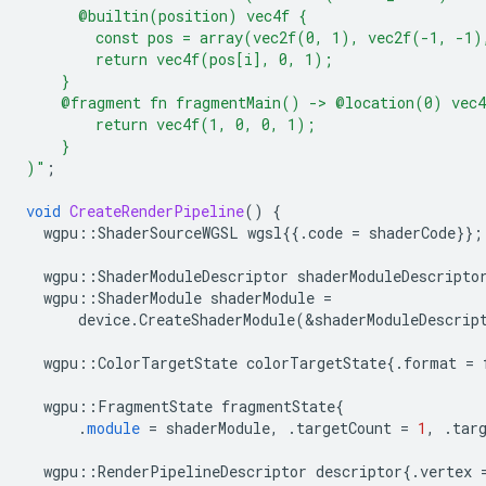
      @builtin(position) vec4f {
        const pos = array(vec2f(0, 1), vec2f(-1, -1)
        return vec4f(pos[i], 0, 1);
    }
    @fragment fn fragmentMain() -> @location(0) vec4
        return vec4f(1, 0, 0, 1);
    }
)
"
;
void
CreateRenderPipeline
()
{
wgpu
::
ShaderSourceWGSL
wgsl
{{.
code
=
shaderCode
}};
wgpu
::
ShaderModuleDescriptor
shaderModuleDescripto
wgpu
::
ShaderModule
shaderModule
=
device
.
CreateShaderModule
(
&
shaderModuleDescrip
wgpu
::
ColorTargetState
colorTargetState
{.
format
=
wgpu
::
FragmentState
fragmentState
{
.
module
=
shaderModule
,
.
targetCount
=
1
,
.
tar
wgpu
::
RenderPipelineDescriptor
descriptor
{.
vertex