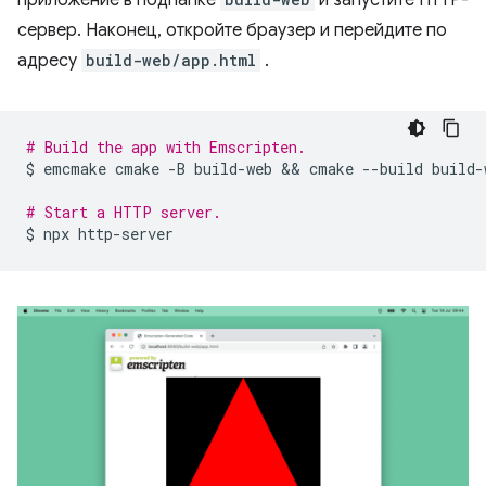
приложение в подпапке
и запустите HTTP-
сервер. Наконец, откройте браузер и перейдите по
адресу
build-web/app.html
.
# Build the app with Emscripten.
$
emcmake
cmake
-B
build-web
 && 
cmake
--build
build-
# Start a HTTP server.
$
npx