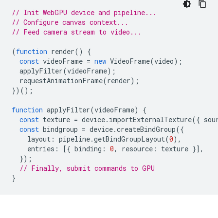
// Init WebGPU device and pipeline...
// Configure canvas context...
// Feed camera stream to video...
(
function
render
()
{
const
videoFrame
=
new
VideoFrame
(
video
);
applyFilter
(
videoFrame
);
requestAnimationFrame
(
render
);
})();
function
applyFilter
(
videoFrame
)
{
const
texture
=
device
.
importExternalTexture
({
sou
const
bindgroup
=
device
.
createBindGroup
({
layout
:
pipeline
.
getBindGroupLayout
(
0
),
entries
:
[{
binding
:
0
,
resource
:
texture
}],
});
// Finally, submit commands to GPU
}