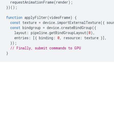
requestAnimationFrame
(
render
);
})();
function
applyFilter
(
videoFrame
)
{
const
texture
=
device
.
importExternalTexture
({
sou
const
bindgroup
=
device
.
createBindGroup
({
layout
:
pipeline
.
getBindGroupLayout
(
0
),
entries
:
[{
binding
:
0
,
resource
:
texture
}],
});
// Finally, submit commands to GPU
}