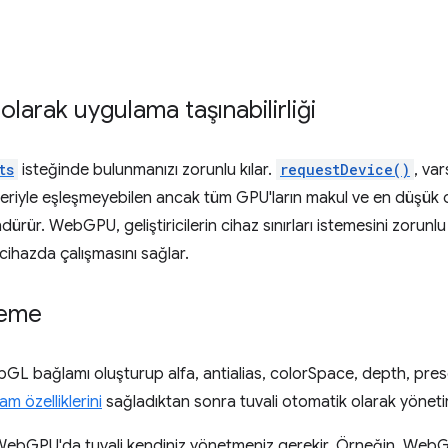
olarak uygulama taşınabilirliği
ts
isteğinde bulunmanızı zorunlu kılar.
requestDevice()
, var
leriyle eşleşmeyebilen ancak tüm GPU'ların makul ve en düşük o
rür. WebGPU, geliştiricilerin cihaz sınırları istemesini zorun
ihazda çalışmasını sağlar.
leme
L bağlamı oluşturup alfa, antialias, colorSpace, depth, pr
am özelliklerini
sağladıktan sonra tuvali otomatik olarak yönetir
WebGPU'da tuvali kendiniz yönetmeniz gerekir. Örneğin, Web