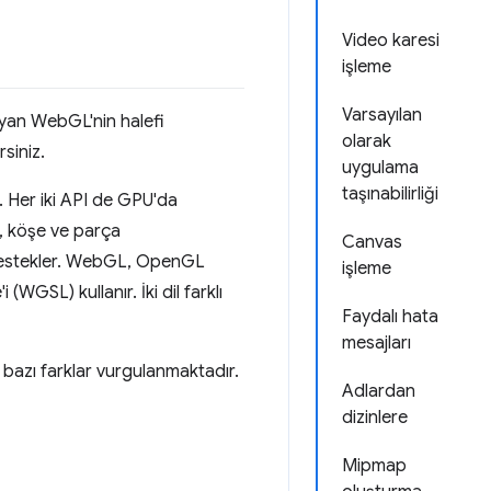
Video karesi
işleme
Varsayılan
şıyan WebGL'nin halefi
olarak
siniz.
uygulama
taşınabilirliği
 Her iki API de GPU'da
L, köşe ve parça
Canvas
 destekler. WebGL, OpenGL
işleme
SL) kullanır. İki dil farklı
Faydalı hata
mesajları
azı farklar vurgulanmaktadır.
Adlardan
dizinlere
Mipmap