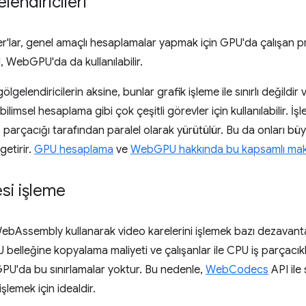
lendiricileri
lar, genel amaçlı hesaplamalar yapmak için GPU'da çalışan pr
 WebGPU'da da kullanılabilir.
gelendiricilerin aksine, bunlar grafik işleme ile sınırlı değildir
limsel hesaplama gibi çok çeşitli görevler için kullanılabilir. İş
ş parçacığı tarafından paralel olarak yürütülür. Bu da onları büy
getirir.
GPU hesaplama
ve
WebGPU hakkında bu kapsamlı ma
si işleme
ebAssembly kullanarak video karelerini işlemek bazı dezavantajl
belleğine kopyalama maliyeti ve çalışanlar ile CPU iş parçacıklar
GPU'da bu sınırlamalar yoktur. Bu nedenle,
WebCodecs
API ile
işlemek için idealdir.