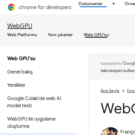
Dokümanlar
Örne
WebGPU
Web Platformu
Yeni çıkanlar
Web GPU'su
Web GPU'su
teknolojisini kullan
Genel bakış
Yenilikler
Ana Sayfa
Doc
Google Colab'de web AI
Web
model testi
Web
GPU ile uygulama
oluşturma
Franço