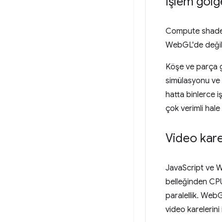
İşlem gölge
Compute shader'
WebGL'de değil,
Köşe ve parça göl
simülasyonu ve bi
hatta binlerce i
çok verimli hale 
Video kare
JavaScript ve W
belleğinden CPU 
paralellik. Web
video karelerini 