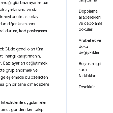
oluşturma
landığı gibi bazı ayarlar tüm
ak ayarlarsınız ve siz
Depolama
ştirmeyi unutmak kolay
arabellekleri
ve depolama
dun diğer kısımlarını
dokuları
bal durum, kod paylaşımını
Arabellek ve
doku
WebGL'de genel olan tüm
değişiklikleri
ttı, hangi karıştırmanın,
tir. Bazı ayarları değiştirmek
Boşlukla ilgili
kural
ikte gruplandırmak ve
farklılıkları
ölge eşlemede bu özellikten
esi için bir tane olmak üzere
Teşekkür
kitaplıklar ile uygulamalar
a komut gönderirken takip