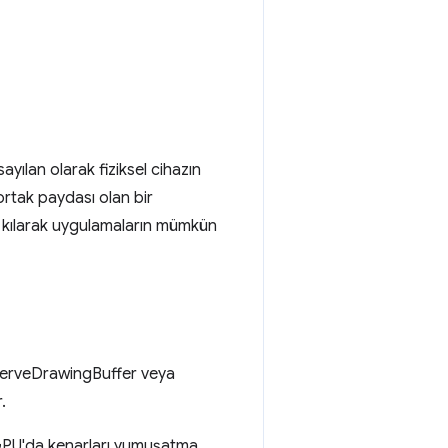
sayılan olarak fiziksel cihazın
rtak paydası olan bir
lu kılarak uygulamaların mümkün
eserveDrawingBuffer veya
.
GPU'da kenarları yumuşatma