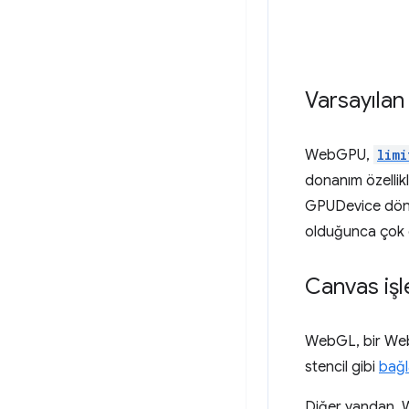
Varsayılan 
WebGPU,
limi
donanım özellik
GPUDevice döndü
olduğunca çok c
Canvas iş
WebGL, bir WebG
stencil gibi
bağl
Diğer yandan, 