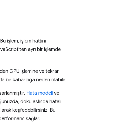
u işlem, işlem hattını
aScript'ten ayrı bir işlemde
inden GPU işlemine ve tekrar
da bir kabarcığa neden olabilir.
sarlanmıştır.
Hata modeli
ve
ğunuzda, doku aslında hatalı
larak keşfedebilirsiniz. Bu
r performans sağlar.