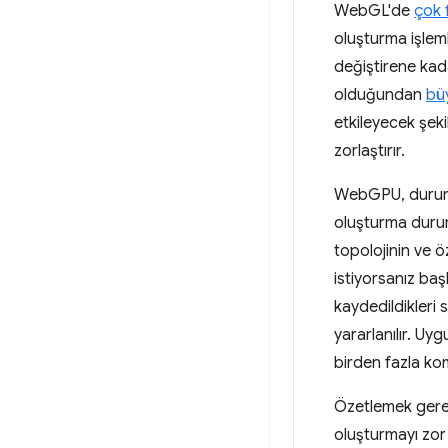
WebGL'de
çok 
oluşturma işlemle
değiştirene kad
olduğundan
büy
etkileyecek şek
zorlaştırır.
WebGPU, durums
oluşturma duru
topolojinin ve öz
istiyorsanız baş
kaydedildikleri 
yararlanılır. Uy
birden fazla kom
Özetlemek gereki
oluşturmayı zor