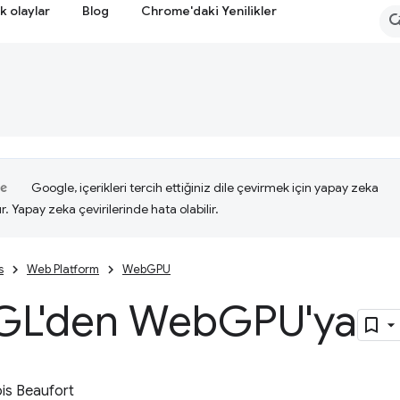
k olaylar
Blog
Chrome'daki Yenilikler
Google, içerikleri tercih ettiğiniz dile çevirmek için yapay zeka
ır. Yapay zeka çevirilerinde hata olabilir.
s
Web Platform
WebGPU
GL'den Web
GPU'ya
is Beaufort