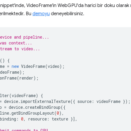
nippet'inde, VideoFrame'in WebGPU'da harici bir doku olarak nas
erilmektedir. Bu
demoyu
deneyebilirsiniz.
evice and pipeline...
vas context...
tream to video...
()
{
me
=
new
VideoFrame
(
video
);
ideoFrame
);
onFrame
(
render
);
lter
(
videoFrame
)
{
=
device
.
importExternalTexture
({
source
:
videoFrame
});
p
=
device
.
createBindGroup
({
line
.
getBindGroupLayout
(
0
),
binding
:
0
,
resource
:
texture
}],
ubmit commands to GPU