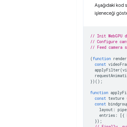
Aşağıdaki kod s
işleneceği göst
// Init WebGPU d
// Configure can
// Feed camera s
(
function
render
const
videoFra
applyFilter
(
v
requestAnimati
})();
function
applyFi
const
texture
const
bindgrou
layout
:
pipe
entries
:
[{
});
// Finally, s