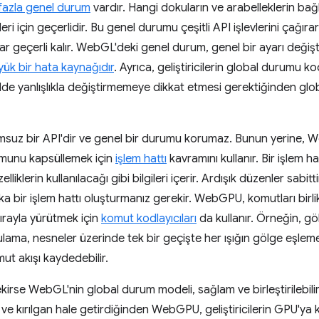
fazla genel durum
vardır. Hangi dokuların ve arabelleklerin bağ
ri için geçerlidir. Bu genel durumu çeşitli API işlevlerini çağırar
ar geçerli kalır. WebGL'deki genel durum, genel bir ayarı deği
ük bir hata kaynağıdır
. Ayrıca, geliştiricilerin global durumu ko
ilde yanlışlıkla değiştirmemeye dikkat etmesi gerektiğinden glo
uz bir API'dir ve genel bir durumu korumaz. Bunun yerine, 
munu kapsüllemek için
işlem hattı
kavramını kullanır. Bir işlem ha
elliklerin kullanılacağı gibi bilgileri içerir. Ardışık düzenler sabit
ka bir işlem hattı oluşturmanız gerekir. WebGPU, komutları birl
sırayla yürütmek için
komut kodlayıcıları
da kullanır. Örneğin, g
gulama, nesneler üzerinde tek bir geçişte her ışığın gölge eşlem
ut akışı kaydedebilir.
rse WebGL'nin global durum modeli, sağlam ve birleştirilebilir 
 ve kırılgan hale getirdiğinden WebGPU, geliştiricilerin GPU'y