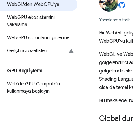
Web
GL'den Web
GPU'ya
Web
GPU ekosistemini
Yayınlanma tarihi:
yakalama
Bir WebGL gelişt
Web
GPU sorunlarını giderme
WebGPU'yu kull
Geliştirici özellikleri
WebGL ve WebGPU
gölgelendirici 
GPU Bilgi İşlemi
gölgelendiricil
Shading Languag
Web'de GPU Compute'u
olsa da temel k
kullanmaya başlayın
Bu makalede, b
Global du