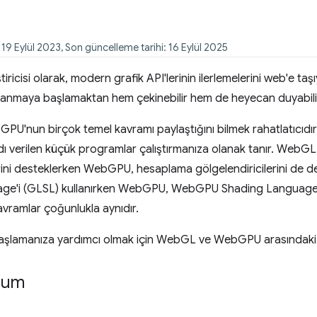
 19 Eylül 2023, Son güncelleme tarihi: 16 Eylül 2025
iricisi olarak, modern grafik API'lerinin ilerlemelerini web'e ta
anmaya başlamaktan hem çekinebilir hem de heyecan duyabilir
'nun birçok temel kavramı paylaştığını bilmek rahatlatıcıdır.
adı verilen küçük programlar çalıştırmanıza olanak tanır. WebG
erini desteklerken WebGPU, hesaplama gölgelendiricilerini de
e'i (GLSL) kullanırken WebGPU, WebGPU Shading Language'i (WG
avramlar çoğunlukla aynıdır.
aşlamanıza yardımcı olmak için WebGL ve WebGPU arasındaki b
rum