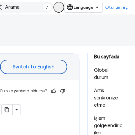
/
Oturum aç
Bu sayfada
Global
durum
Artık
Bu size yardımcı oldu mu?
senkronize
etme
İşlem
gölgelendiric
ileri