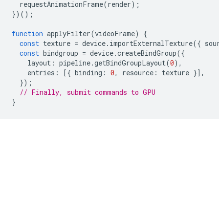
requestAnimationFrame
(
render
);
})();
function
applyFilter
(
videoFrame
)
{
const
texture
=
device
.
importExternalTexture
({
sou
const
bindgroup
=
device
.
createBindGroup
({
layout
:
pipeline
.
getBindGroupLayout
(
0
),
entries
:
[{
binding
:
0
,
resource
:
texture
}],
});
// Finally, submit commands to GPU
}