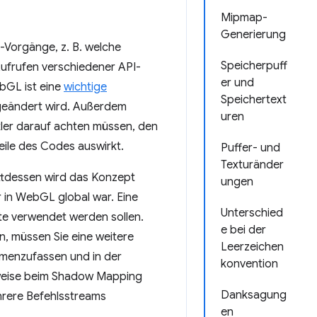
Mipmap-
Generierung
ng-Vorgänge, z. B. welche
Speicherpuff
Aufrufen verschiedener API-
er und
ebGL ist eine
wichtige
Speichertext
t geändert wird. Außerdem
uren
ler darauf achten müssen, den
eile des Codes auswirkt.
Puffer- und
Texturänder
attdessen wird das Konzept
ungen
 in WebGL global war. Eine
Unterschied
ute verwendet werden sollen.
e bei der
n, müssen Sie eine weitere
Leerzeichen
menzufassen und in der
konvention
lsweise beim Shadow Mapping
Danksagung
hrere Befehlsstreams
en