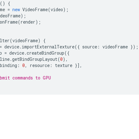
()
{
me
=
new
VideoFrame
(
video
);
ideoFrame
);
onFrame
(
render
);
lter
(
videoFrame
)
{
=
device
.
importExternalTexture
({
source
:
videoFrame
});
p
=
device
.
createBindGroup
({
line
.
getBindGroupLayout
(
0
),
binding
:
0
,
resource
:
texture
}],
ubmit commands to GPU