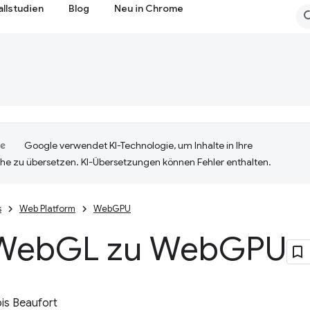
allstudien
Blog
Neu in Chrome
Google verwendet KI-Technologie, um Inhalte in Ihre
he zu übersetzen. KI-Übersetzungen können Fehler enthalten.
s
Web Platform
WebGPU
Web
GL zu Web
GPU
is Beaufort