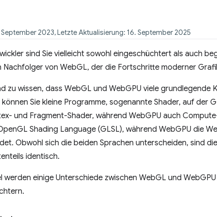
9. September 2023, Letzte Aktualisierung: 16. September 2025
ckler sind Sie vielleicht sowohl eingeschüchtert als auch b
 Nachfolger von WebGL, der die Fortschritte moderner Grafik
end zu wissen, dass WebGL und WebGPU viele grundlegende
s können Sie kleine Programme, sogenannte Shader, auf der
ertex- und Fragment-Shader, während WebGPU auch Compute
 OpenGL Shading Language (GLSL), während WebGPU die W
et. Obwohl sich die beiden Sprachen unterscheiden, sind di
nteils identisch.
kel werden einige Unterschiede zwischen WebGL und WebGPU
ichtern.