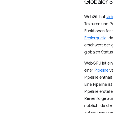
Globaler S
WebGL hat
vie
Texturen und Pu
Funktionen fest.
Fehlerquelle
, d
erschwert der 
globalen Status
WebGPU ist ein
einer
Pipeline
ve
Pipeline enthäl
Eine Pipeline i
Pipeline erste
Reihenfolge aus
nützlich, da di
aufzeichnen kan