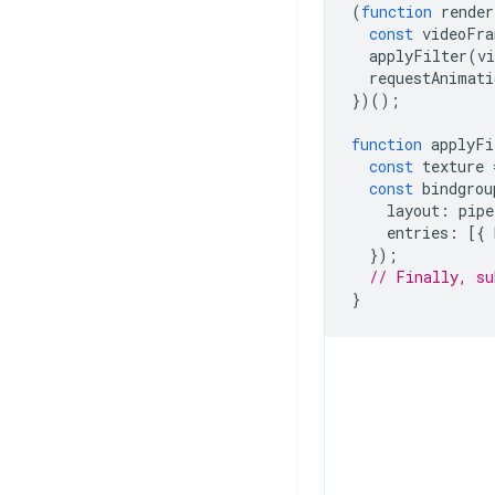
(
function
render
const
videoFra
applyFilter
(
v
requestAnimati
})();
function
applyFi
const
texture
const
bindgrou
layout
:
pipe
entries
:
[{
});
// Finally, s
}