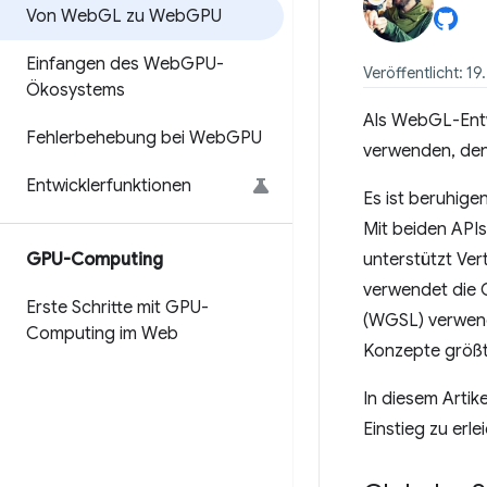
Von Web
GL zu Web
GPU
Einfangen des Web
GPU-
Veröffentlicht: 1
Ökosystems
Als WebGL-Entwi
Fehlerbehebung bei Web
GPU
verwenden, den
Entwicklerfunktionen
Es ist beruhig
Mit beiden API
GPU-Computing
unterstützt V
verwendet die
Erste Schritte mit GPU-
(WGSL) verwend
Computing im Web
Konzepte größte
In diesem Arti
Einstieg zu erle