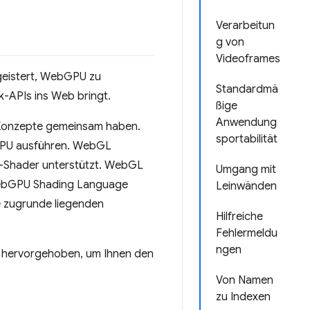
Verarbeitun
g von
Videoframes
egeistert, WebGPU zu
Standardmä
-APIs ins Web bringt.
ßige
Anwendung
 Konzepte gemeinsam haben.
sportabilität
 GPU ausführen. WebGL
-Shader unterstützt. WebGL
Umgang mit
ebGPU Shading Language
Leinwänden
e zugrunde liegenden
Hilfreiche
Fehlermeldu
ngen
 hervorgehoben, um Ihnen den
Von Namen
zu Indexen