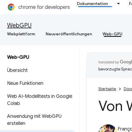
Dokumentation
F
WebGPU
Webplattform
Neuveröffentlichungen
Web-GPU
Web-GPU
bevorzugte Sprac
Übersicht
Neue Funktionen
Startseite
Doc
Web AI-Modelltests in Google
Von 
Colab
Anwendung mit Web
GPU
erstellen
Franço