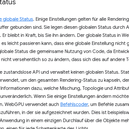
tatus
le globale Status
. Einige Einstellungen gelten für alle Renderi
ffer gebunden sind. Sie legen diesen globalen Status durch 
 Er bleibt in Kraft, bis Sie ihn ändern. Der globale Status in W
a es leicht passieren kann, dass eine globale Einstellung nich
globale Status die gemeinsame Nutzung von Code, da Entwick
 nicht versehentlich so zu ändern, dass sich dies auf andere T
e zustandslose API und verwaltet keinen globalen Status. St
rwendet, um den gesamten Rendering-Status zu kapseln, der
t Informationen dazu, welche Mischung, Topologie und Attrib
st unveränderlich. Wenn Sie einige Einstellungen ändern möchte
llen. WebGPU verwendet auch
Befehlscoder
, um Befehle zusam
zuführen, in der sie aufgezeichnet wurden. Dies ist beispie
e Anwendung in einem einzigen Durchlauf über die Objekte me
n, einen für jede Schattenkarte des Lichts.