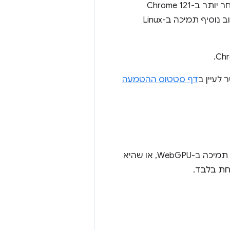
Windows עם תמיכה ב-Direct3D 12 וב-macOS. התמיכה ב-Android נוספה מאוחר יותר ב-Chrome 121
במכשירים עם Android 12 ומעלה שמבוססים על מעבדי Qualcomm ו-ARM. בקרוב נוסיף תמיכה ב-Linux
דף סטטוס ההטמעה
בספריות רבות של WebGL שנמצאות בשימוש נרחב כבר מתבצעת הטמעה של תמיכה ב-WebGPU, או שהיא