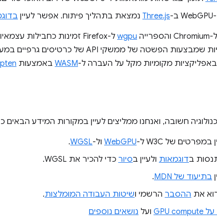
-
Three.js
נמצאת בתהליך פיתוח. אפשר לעיין
בדוגמ
Chrom והספרייה
wgpu
ל-Firefox זמינות כחבילות עצ
ושכבות ארגונומיות שמבצעות הפשטה של ממשקי API
אפליקציות מקומיות מקל על העברה ל-
WASM
באמצעות
ipten
מפרטים של W3C ל-
WebGPU
ול-
WGSL
.
נסות ב
דוגמאות
ולעיין ב
סיור
כדי להכיר את WGSL.
ן
בתיעוד של MDN
.
וא את
ההסבר
הרשמי ו
שיטות העבודה המומלצות
.
GPU co
ועל
נושאים נוספים