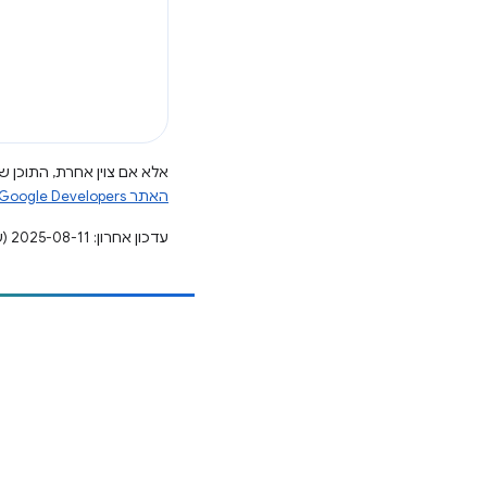
אלא אם צוין אחרת, התוכן של
האתר Google Developers‏
עדכון אחרון: 2025-08-11 (שעון UTC).
הוספת תוכן
דיווח על באג
ראה נושאים פתוחים