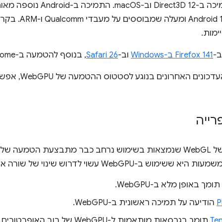
ימות.
Firefox 141 ב-Windows
וב-
Safari 26
, בנוסף להטמעה ב-Chrome.
ים האחרונים בנוגע לסטטוס ההטמעה של WebGPU, אפשר לעיין ב
רייה
ש ב-WebGPU עשוי לדרוש שינוי של שורה אחת בלבד.
תומך באופן מלא ב-WebGPU.
P
הודיעה על תמיכה ראשונית ב-WebGPU.
Ten
תומך בגרסאות מותאמות ל-WebGPU של רוב האופרטורים.