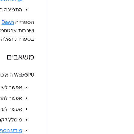
התמיכה ב-WebGPU ב
הספרייה
Dawn
ל-ium
בספריות האלה ב
משאבים
‫WebGPU היא טכנולוגיה חשובה, ואנחנו ממליצים לעיין במקורות המידע הבאים כדי לקבל מידע נוסף:
אפשר לעיין ב
אפשר להת
אפשר לעיי
מומלץ לקר
מידע נוסף על mpute