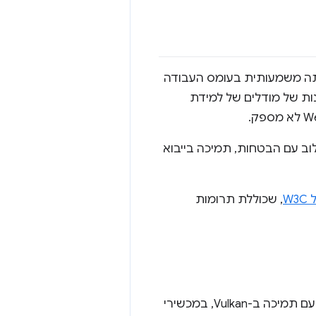
מו הפחתה משמעותית בעומס העבודה
מסקנות של מודלים של למידת
לפלטפורמת האינטרנט, והוא כולל API אידיומטי של JavaScript, שילוב עם הבטחות, תמיכה בייבוא
, שכוללת תרומות
הגרסה הראשונית הזו של WebGPU זמינה ב-Chrome 113, במכשירי ChromeOS עם תמיכה ב-Vulkan, במכשירי