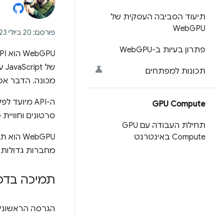
תיעוד הסביבה העסקית של
Web
GPU
פורסם: 20 ביולי 2023, עדכון אחרון: 11 באוגוסט 2025
פתרון בעיות ב-Web
GPU
של
תכונות למפתחים
מכונה. הדבר אפשרי בזכות תכנות GPU גמ
GPU Compute
סרטונים וחוויית
תחילת העבודה עם GPU
Compute באינטרנט
‫WebGPU הוא תוצאה של שיתוף פעולה בין
מחברות גדולות כמו Mozilla,‏ Apple,‏ Intel ו
תמיכה בדפ