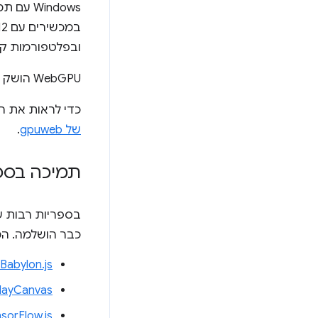
ובפלטפורמות קי
‫WebGPU הושק ב-
כדי לראות את העדכונ
של gpuweb
.
תמיכה בספ
כבר הושלמה. המשמעות היא ששימו
Babylon.js
layCanvas
sorFlow.js