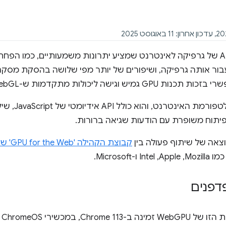
‫WebGPU הוא API של גרפיקה לאינטרנט שמציע יתרונות משמעותיים, כ
 JavaScript עבור אותה גרפיקה, ושיפורים של יותר מפי שלושה בהסקת 
יש וגישה ליכולות מתקדמות ש-WebGL לא מספק.
ה-API מיועד 
 פיתוח משופרת עם הודעות שגיאה ברורות.
קבוצת הקהילה 'GPU for the Web' של W3C
-Microsoft.
דפנים