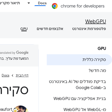
Docs
תיאור מקרים
WebGPU
פלטפורמת אינטרנט
אלבומים חדשים
GPU
GPU
המועדפת עליך. בתרג
סקירה כללית
מה חדש?
דף הבית
Docs
בדיקת מודלים של AI באינטרנט
סקירה 
ב-Google Colab
בניית אפליקציה עם Web
GPU
eaufort
מ-Web
GL אל Web
GPU