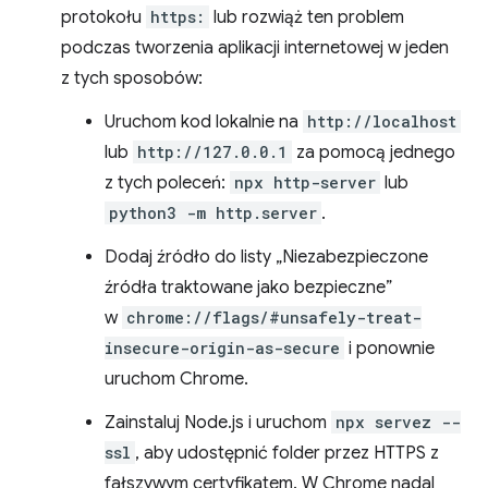
protokołu
https:
lub rozwiąż ten problem
podczas tworzenia aplikacji internetowej w jeden
z tych sposobów:
Uruchom kod lokalnie na
http://localhost
lub
http://127.0.0.1
za pomocą jednego
z tych poleceń:
npx http-server
lub
python3 -m http.server
.
Dodaj źródło do listy „Niezabezpieczone
źródła traktowane jako bezpieczne”
w
chrome://flags/#unsafely-treat-
insecure-origin-as-secure
i ponownie
uruchom Chrome.
Zainstaluj Node.js i uruchom
npx servez --
ssl
, aby udostępnić folder przez HTTPS z
fałszywym certyfikatem. W Chrome nadal