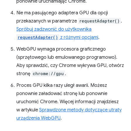
ponownie uruchamiając Chrome.
Nie ma pasującego adaptera GPU dla opcji
przekazanych w parametrze
requestAdapter()
.
Spróbuj zadzwonić do użytkownika
requestAdapter()
z różnymi opcjami
.
WebGPU wymaga procesora graficznego
(sprzętowego lub emulowanego programowo).
Aby sprawdzić, czy Chrome wykrywa GPU, otwórz
stronę
chrome://gpu
.
Proces GPU kilka razy uległ awarii. Możesz
ponownie załadować stronę lub ponownie
uruchomić Chrome. Więcej informacji znajdziesz
w artykule
Sprawdzone metody dotyczące utraty
urządzenia WebGPU
.