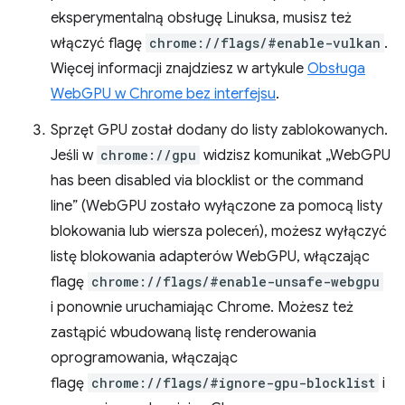
eksperymentalną obsługę Linuksa, musisz też
włączyć flagę
chrome://flags/#enable-vulkan
.
Więcej informacji znajdziesz w artykule
Obsługa
WebGPU w Chrome bez interfejsu
.
Sprzęt GPU został dodany do listy zablokowanych.
Jeśli w
chrome://gpu
widzisz komunikat „WebGPU
has been disabled via blocklist or the command
line” (WebGPU zostało wyłączone za pomocą listy
blokowania lub wiersza poleceń), możesz wyłączyć
listę blokowania adapterów WebGPU, włączając
flagę
chrome://flags/#enable-unsafe-webgpu
i ponownie uruchamiając Chrome. Możesz też
zastąpić wbudowaną listę renderowania
oprogramowania, włączając
flagę
chrome://flags/#ignore-gpu-blocklist
i