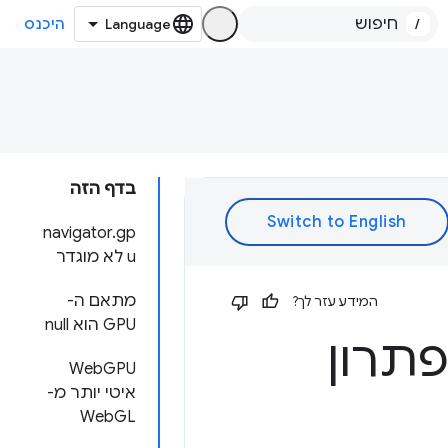
/
היכנס
בדף הזה
‫navigator.gp
u לא מוגדר
מתאם ה-
המידע עזר לך?
GPU הוא null
לפתרון
‫WebGPU
איטי יותר מ-
WebGL