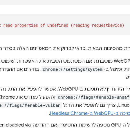
חת מהסיבות הבאות. כדאי לבדוק את המאפיינים האלה בסדר ה
ההגדרה WebGPU מושבתת אם המשתמש השבית את האפשרות 'שימ
 זמינה' ב-
chrome://settings/system
. בודקים אם ההגדרה
ש
א תומכת ב-WebGPU. אפשר להפעיל את התכונה הניסיונית
chrome://flags/#enable-unsaf
ל
e://flags/#enable-vulkan
-WebGPU ב-Headless Chrome
.
החומרה של ה-GPU נוספה לרשימת החסימה.