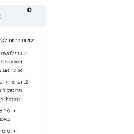
יכולות להיות לכ
ו-Chrome מגרסה 121 ואילך ב-Android. בודקים את הגרסה בכתובת
אותה אם צר
פרוטוקול 
https:
או
מריצי
באמצ
מוסי