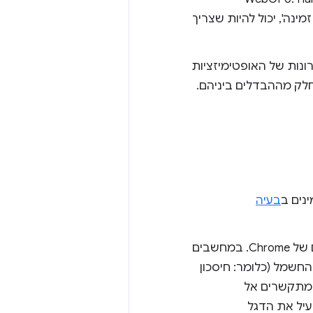
האצת חומרה לא זמינה', יכול להיות שצריך
ל את מלוא היתרונות של האופטימיזציות
לק מההבדלים ביניהם.
בעיה
‫Chrome תמיד משתמש באותו מתאם GPU שהוקצה לעומסי עבודה אחרים של Chrome. במחשבים
החשמל (כלומר: חיסכון
מתקשרים אל