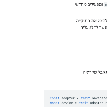
c
ומפעילים מחדש
הציג את התיקייה
אישור מזויף. עדיין תוצג אזהרה ב-Chrome, שאפשר לדלג עליה
 המתאם שמתקבל מקריאה
const
adapter
=
await
navigat
const
device
=
await
adapter
.