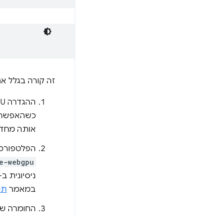
זה קורה בגלל א
כשהאפשרות
אותה מחד
הפלטפורמה הזו עדיין ל
e-webgpu
ניסיונית ב-Linux, צריך גם להפעיל את הדג
במאמר
תמיכה ב