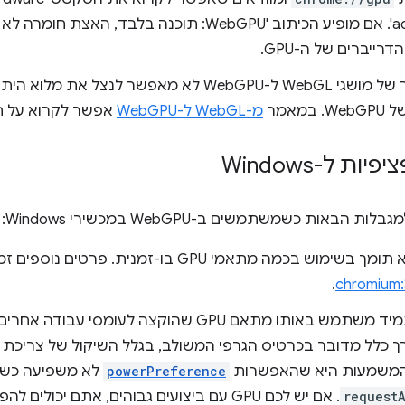
accelerated'. אם מופיע הכיתוב 'WebGPU: תוכנה בלבד, 
רייברים של ה-GPU.
תרגום ישיר של מושגי WebGL ל-WebGPU לא מאפשר לנצ
במאמר
מ-WebGL ל-WebGPU
אפשר לקרוא על ח
ת ל-Windows
הבאות כשמשתמשים ב-WebGPU במכשירי Windows:
.
chromium:
רך כלל מדובר בכרטיס הגרפי המשולב, בגלל השיקול של צריכת 
המשמעות היא שהאפשרות
powerPreference
לא משפיעה כש
request
. אם יש לכם GPU עם ביצועים גבוהים, אתם יכולים להפעיל את הדגל