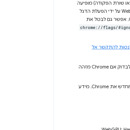
דרך רשימת החסימה או שורת הפקודה) מופיעה
והפעלה מחדש של Chrome. אפשר גם לבטל את
chrome://flags/#ign
נסות להתקשר אל
כדי להשתמש ב-WebGPU, צריך GPU (חומרה או אמולציה של תוכנה). כדי לבדוק אם Chrome מזהה
תהליך ה-GPU קרס כמה פעמים. אפשר לטעון מחדש את הדף או להפעיל מחדש את Chrome. מידע
קרוא את הטקסט 'WebGPU: Hardware