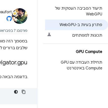
תיעוד הסביבה העסקית של
eaufort
Web
GPU
פתרון בעיות ב-Web
GPU
פורסם: 7 בפברואר 2024, עדכון אחרון: 17 באוקטובר 2025
תכונות למפתחים
שלבים ברורים ל
GPU Compute
gpu לא מוגדר
.
vigator
תחילת העבודה עם GPU
Compute באינטרנט
בדוגמה הבאה מוצגת שגיאת cript