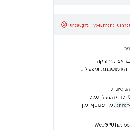
cancel
זה:
וש בהאצת גרפיקה
 הזו מושבתת ומפעילים
ולהפעיל מחדש את Chrome. כדי להפעיל תמיכה
chrom
. מידע נוסף זמין
 אם ההודעה 'WebGPU has been disabled via