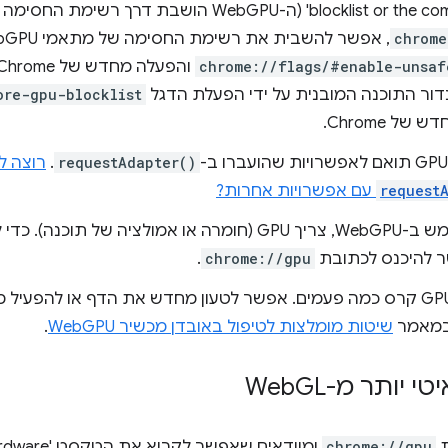
blocklist or the command line' (ה-WebGPU הושבת 
chrome
, אפשר להשבית את רשימת החסימה של מתאמי WebGPU על ידי הפעלת הדגל
chrome://flags/#enable-unsaf
דור התוכנה המובנית על ידי הפעלת הדגל
ore-gpu-blocklist
של Chrome.
requestAdapter()
.
רוצה ל
request
עם אפשרויות אחרות?
.
chrome://gpu
 במאמר
שיטות מומלצות לטיפול באובדן מכשיר WebGPU
.
GL
ת
chrome://gpu
ומוודאים שאפשר ל