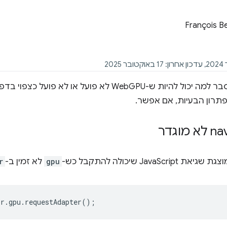
François B
פתרון הבעיות, אם אפשר.
‫na
JavaS שיכולה להתקבל כש-
gpu
לא זמין ב-
r
or
.
gpu
.
requestAdapter
();