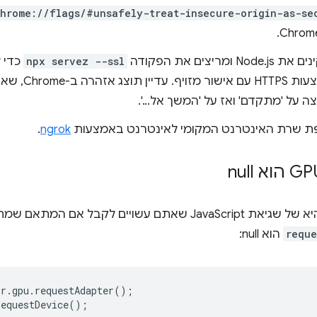
hrome://flags/#unsafely-treat-insecure-origin-as-se
Node ומריצים את הפקודה
npx servez --ssl
כדי ל
באמצעות HTTPS עם 
ה על 'מתקדם' ואז על 'המשך אל...'.
ת שרת האינטרנט המקומי לאינטרנט באמצעות
ngrok
.
הדוגמה הבאה היא של שגיאת JavaScript שאתם עשויים לקבל אם
reque
הוא null:
or
.
gpu
.
requestAdapter
();
requestDevice
();