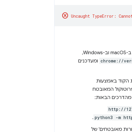
cancel
כדי להשתמש ב-WebGPU, צריך Chrome מגרסה 113 ואילך ב-ChromeOS, ב-macOS וב-Windows,
chrome://ver
ומעדכנים
ם את הקוד באמצעות
רוטוקול המאובטח
מהדרכים הבאות:
http://12
.
python3 -m htt
רות מאובטחים' של