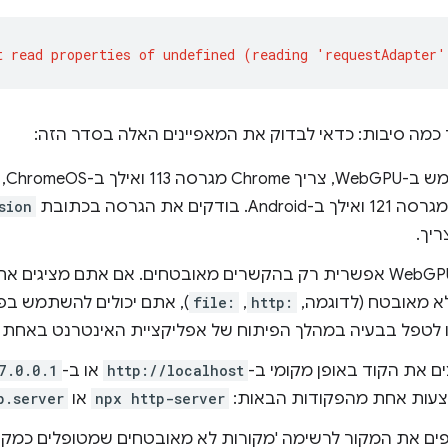
ך כמה סיבות: כדאי לבדוק את המאפיינים האלה בסדר הזה:
sion
יך.
הגישה ל-WebGPU אפשרית רק בהקשרים מאובטחים. אם אתם מציגי
לא מאובטח (לדוגמה,
http:
,
file:
), אתם יכולים להשתמש בפ
 לטפל בבעיה במהלך הפיתוח של אפליקציית האינטרנט באחת 
ם את הקוד באופן מקומי ב-
http://localhost
או ב-
7.0.0.1
עות אחת מהפקודות הבאות:
npx http-server
או
p.server
פים את המקור לרשימה 'מקורות לא מאובטחים שמטופלים כמקו