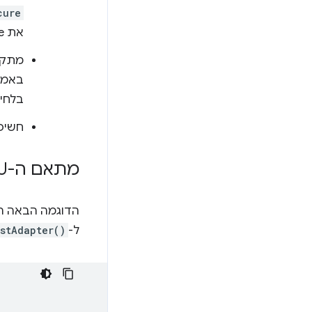
cure
את Chrome.
מתקינים את .js
בלחיצ
חשיפ
מתאם ה-GPU הוא null
ל-
stAdapter()