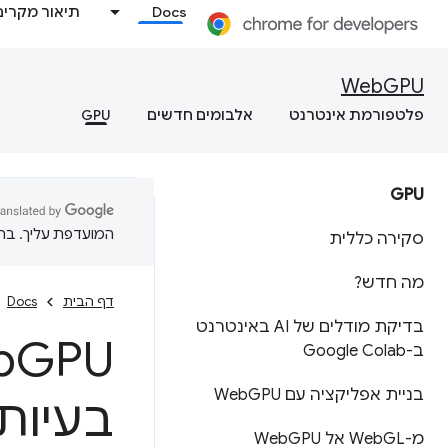
Docs
תיאור מקרים
WebGPU
פלטפורמת אינטרנט
אלבומים חדשים
GPU
GPU
המועדפת עליך. בתרג
סקירה כללית
מה חדש?
דף הבית
Docs
בדיקת מודלים של AI באינטרנט
b
ב-Google Colab
בניית אפליקציה עם Web
GPU
בעיות
מ-Web
GL אל Web
GPU