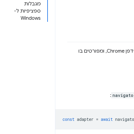
מגבלות
ספציפיות ל-
Windows
במסמך הזה מוסבר למה יכול להיות ש-WebGPU לא פועל או לא פועל כצפוי בדפדפן Chrome, ומפורטים בו
:
navigato
const
adapter
=
await
navigat