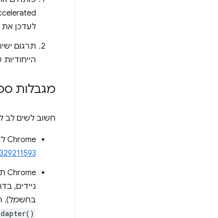
לעדכן את הד
הייחודיות של WebGPU. 
מגבלות ספציפיו
חשוב לשים לב למגבלות 
‫Chrome לא תומך בשימוש בכמה מתאמי GPU בו-זמנית. פרטים נוספים זמינים ב
329211593
ניידים, בד
בחשמל). 
Adapter()