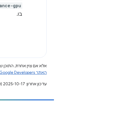
ance-gpu
בו.
אלא אם צוין אחרת, התוכן של
האתר Google Developers‏
עדכון אחרון: 2025-10-17 (שעון UTC).
הוספת תוכן
דיווח על באג
ראה נושאים פתוחים