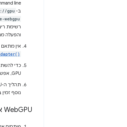
ב-
://gpu
e-webgpu
רשימת רינ
והפעלה מחדש 
אין מתאם GPU תואם לאפשרויות שהועברו ב-
Adapter()
GPU, אפשר להיכנס לכתובת
נוסף זמין
GPU איטי יותר מ-Web
‫Web
פותחים א