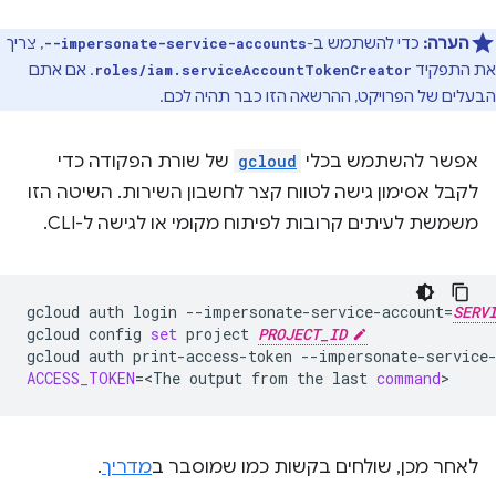
הערה:
כדי להשתמש ב-
, צריך
--impersonate-service-accounts
את התפקיד
. אם אתם
roles/iam.serviceAccountTokenCreator
הבעלים של הפרויקט, ההרשאה הזו כבר תהיה לכם.
אפשר להשתמש בכלי
gcloud
של שורת הפקודה כדי
לקבל אסימון גישה לטווח קצר לחשבון השירות. השיטה הזו
משמשת לעיתים קרובות לפיתוח מקומי או לגישה ל-CLI.
gcloud
auth
login
--impersonate-service-account
=
SERV
gcloud
config
set
project
PROJECT_ID
gcloud
auth
print-access-token
--impersonate-service
ACCESS_TOKEN
=
<The
output
from
the
last
command
לאחר מכן, שולחים בקשות כמו שמוסבר ב
מדריך
.