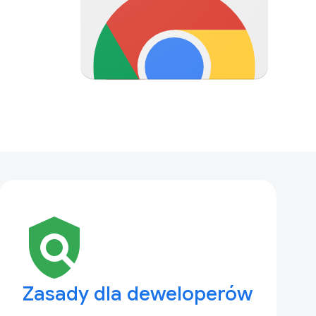
policy
Zasady dla deweloperów