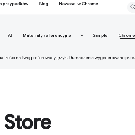
ia przypadków
Blog
Nowości w Chrome
AI
Materiały referencyjne
Sample
Chrome
ia treści na Twój preferowany język. Tłumaczenia wygenerowane prze
Store