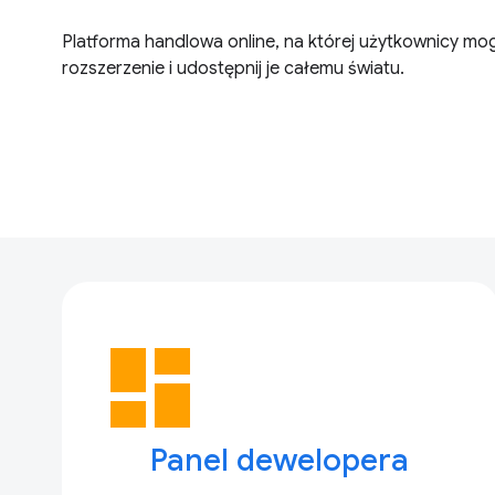
Platforma handlowa online, na której użytkownicy mog
rozszerzenie i udostępnij je całemu światu.
dashboard
Panel dewelopera