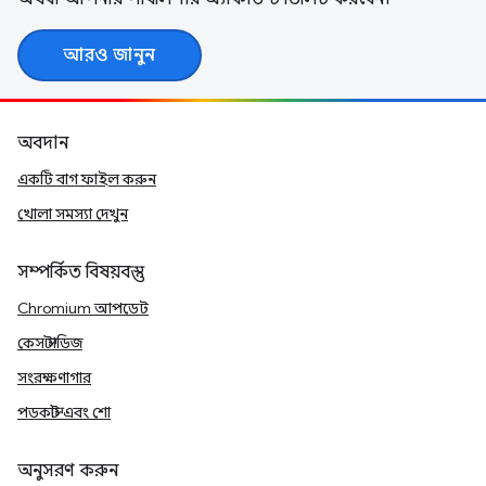
আরও জানুন
অবদান
একটি বাগ ফাইল করুন
খোলা সমস্যা দেখুন
সম্পর্কিত বিষয়বস্তু
Chromium আপডেট
কেস স্টাডিজ
সংরক্ষণাগার
পডকাস্ট এবং শো
অনুসরণ করুন