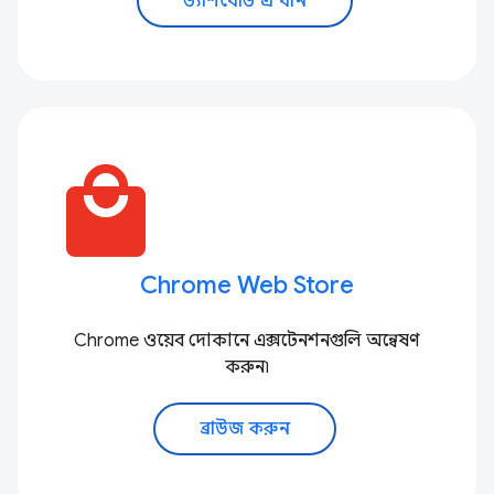
ড্যাশবোর্ড এ যান
local_mall
Chrome Web Store
Chrome ওয়েব দোকানে এক্সটেনশনগুলি অন্বেষণ
করুন৷
ব্রাউজ করুন