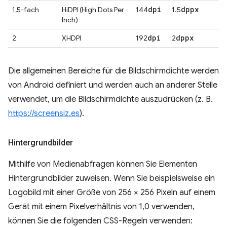
dpi
dppx
1,5-fach
HiDPI (High Dots Per
144
1.5
Inch)
dpi
dppx
2
XHDPI
192
2
Die allgemeinen Bereiche für die Bildschirmdichte werden
von Android definiert und werden auch an anderer Stelle
verwendet, um die Bildschirmdichte auszudrücken (z. B.
https://screensiz.es
).
Hintergrundbilder
Mithilfe von Medienabfragen können Sie Elementen
Hintergrundbilder zuweisen. Wenn Sie beispielsweise ein
Logobild mit einer Größe von 256 × 256 Pixeln auf einem
Gerät mit einem Pixelverhältnis von 1,0 verwenden,
können Sie die folgenden CSS-Regeln verwenden: