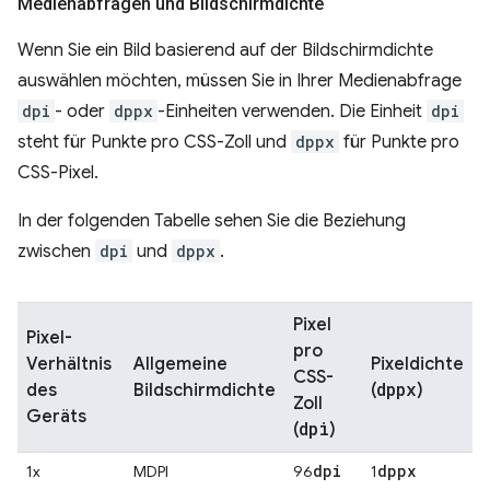
Medienabfragen und Bildschirmdichte
Wenn Sie ein Bild basierend auf der Bildschirmdichte
auswählen möchten, müssen Sie in Ihrer Medienabfrage
dpi
- oder
dppx
-Einheiten verwenden. Die Einheit
dpi
steht für Punkte pro CSS-Zoll und
dppx
für Punkte pro
CSS-Pixel.
In der folgenden Tabelle sehen Sie die Beziehung
zwischen
dpi
und
dppx
.
Pixel
Pixel-
pro
Verhältnis
Allgemeine
Pixeldichte
CSS-
dppx
des
Bildschirmdichte
(
)
Zoll
Geräts
dpi
(
)
dpi
dppx
1x
MDPI
96
1