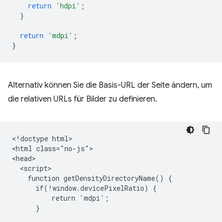
return
'hdpi'
;
}
return
'mdpi'
;
}
Alternativ können Sie die Basis-URL der Seite ändern, um
die relativen URLs für Bilder zu definieren.
<!doctype html>

<html class="no-js">

<head>

  <script>

    function getDensityDirectoryName() {

      if(!window.devicePixelRatio) {

          return 'mdpi';

      }
