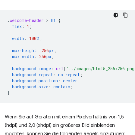
.
welcome-header
 > 
h1
{
flex
:
1
;
width
:
100
%
;
max-height
:
256
px
;
max-width
:
256
px
;
background-image
:
url
(
'../images/html5_256x256.png
background-repeat
:
no-repeat
;
background-position
:
center
;
background-size
:
contain
;
}
Wenn Sie auf Geräten mit einem Pixelverhältnis von 1,5
(hdpi) und 2,0 (xhdpi) ein größeres Bild einblenden
möchten, können Sie die folgenden Regeln hinzufügen: