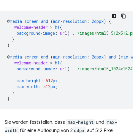
@
media
screen
and
(
min-resolution
:
2dppx
)
{
.
welcome-header
 > 
h1
{
background-image
:
url
(
'../images/html5_512x512.p
}
}
@
media
screen
and
(
min-resolution
:
2dppx
)
and
(
min-w
.
welcome-header
 > 
h1
{
background-image
:
url
(
'../images/html5_1024x1024
max-height
:
512
px
;
max-width
:
512
px
;
}
}
Sie werden feststellen, dass
max-height
und
max-
width
für eine Auflösung von 2
ddpx
auf 512 Pixel