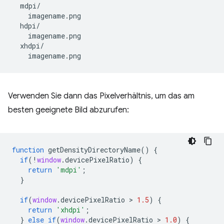
  mdpi/

    imagename.png

  hdpi/

    imagename.png

  xhdpi/

Verwenden Sie dann das Pixelverhältnis, um das am
besten geeignete Bild abzurufen:
function
getDensityDirectoryName
()
{
if
(
!
window
.
devicePixelRatio
)
{
return
'mdpi'
;
}
if
(
window
.
devicePixelRatio
 > 
1.5
)
{
return
'xhdpi'
;
}
else
if
(
window
.
devicePixelRatio
 > 
1.0
)
{