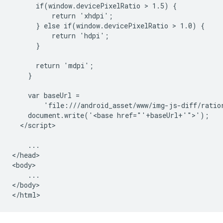
      if(window.devicePixelRatio > 1.5) {

          return 'xhdpi';

      } else if(window.devicePixelRatio > 1.0) {

          return 'hdpi';

      }

      return 'mdpi';

    }

    var baseUrl =

        'file:///android_asset/www/img-js-diff/ratio
    document.write('<base href="'+baseUrl+'">');

  </script>

    ...

</head>

<body>

    ...

</body>
