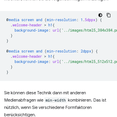
@
media
screen
and
(
min-resolution
:
1
.
5dppx
)
{
.
welcome-header
 > 
h1
{
background-image
:
url
(
'../images/html5_384x384.p
}
}
@
media
screen
and
(
min-resolution
:
2dppx
)
{
.
welcome-header
 > 
h1
{
background-image
:
url
(
'../images/html5_512x512.p
}
}
Sie können diese Technik dann mit anderen
Medienabfragen wie
min-width
kombinieren. Das ist
nützlich, wenn Sie verschiedene Formfaktoren
berücksichtigen.