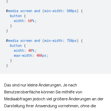
}
@
media
screen
and
(
min-width
:
500px
)
{
button
{
width
:
60
%
;
}
}
@
media
screen
and
(
min-width
:
750px
)
{
button
{
width
:
40
%
;
max-width
:
400
px
;
}
}
Das sind nur kleine Änderungen. Je nach
Benutzeroberfläche können Sie mithilfe von
Mediaabfragen jedoch viel größere Änderungen an der
Darstellung Ihrer Anwendung vornehmen, ohne die