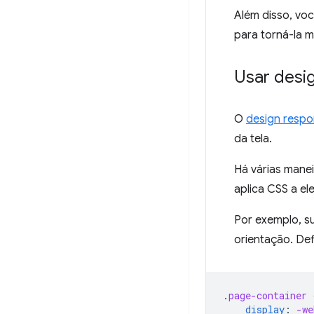
Além disso, vo
para torná-la m
Usar desi
O
design respo
da tela.
Há várias mane
aplica CSS a el
Por exemplo, s
orientação. De
.
page-container
display
:
-we