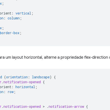
x
;
orient
:
vertical
;
on
:
column
;
x
;
border-box
;
ara um layout horizontal, alterne a propriedade flex-directio
d
(
orientation
:
landscape
)
{
r
.
notification-opened
{
orient
:
horizontal
;
on
:
row
;
r
.
notification-opened
 > 
.
notification-arrow
{