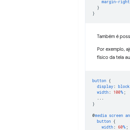
margin-right
}
}
Também é possí
Por exemplo, a
físico da tela 
button
{
display
:
block
width
:
100
%
;
...
}
@
media
screen
an
button
{
width
:
60
%
;