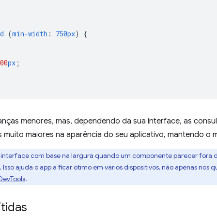
d
(
min-width
:
750px
)
{
00
px
;
nças menores, mas, dependendo da sua interface, as consul
 muito maiores na aparência do seu aplicativo, mantendo 
interface com base na largura quando um componente parecer fora do
 Isso ajuda o app a ficar ótimo em vários dispositivos, não apenas nos q
DevTools
.
tidas