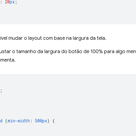
:
20
px
;
vel mudar o layout com base na largura da tela.
justar o tamanho da largura do botão de 100% para algo me
aumenta.
;
d
(
min-width
:
500px
)
{