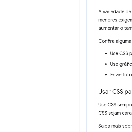
A variedade de
menores exigem
aumentar o tam
Confira algumas
Use CSS p
Use gráfic
Envie foto
Usar CSS pa
Use CSS sempre
CSS sejam cara
Saiba mais sob