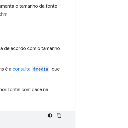
aumenta o tamanho da fonte
ithm
.
da de acordo com o tamanho
ns é a
consulta
@media
, que
horizontal com base na