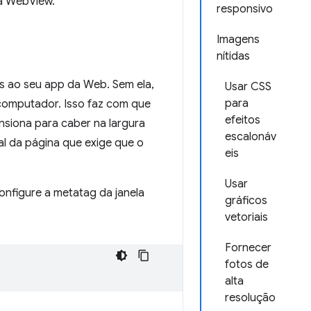
ua WebView.
responsivo
Imagens
nítidas
s ao seu app da Web. Sem ela,
Usar CSS
para
computador. Isso faz com que
efeitos
nsiona para caber na largura
escalonáv
l da página que exige que o
eis
Usar
onfigure a metatag da janela
gráficos
vetoriais
Fornecer
fotos de
alta
resolução