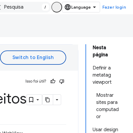
/
Fazer login
Nesta
página
Definir a
metatag
Isso foi útil?
viewport
eitos
Mostrar
sites para
computad
or
Usar design