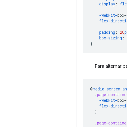
display
:
fle
-webkit-
box-
flex-directi
padding
:
20
p
box-sizing
:
}
Para alternar p
@
media
screen
an
.
page-containe
-webkit-
box-
flex-directi
}
.
page-containe