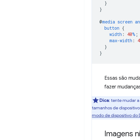
}
}
@
media
screen
an
button
{
width
:
40
%
;
max-width
:
4
}
}
Essas são muda
fazer mudanças
Dica
:
tente mudar a 
tamanhos de dispositivo.
modo de dispositivo do 
Imagens ní