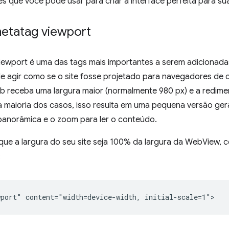
s que você pode usar para criar a interface perfeita para s
metatag viewport
iewport é uma das tags mais importantes a serem adicionada
 agir como se o site fosse projetado para navegadores de 
b receba uma largura maior (normalmente 980 px) e a redime
 maioria dos casos, isso resulta em uma pequena versão gera
 panorâmica e o zoom para ler o conteúdo.
que a largura do seu site seja 100% da largura da WebView, c
: