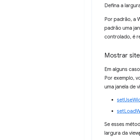
Defina a largur
Por padrão, a W
padrão uma jan
controlado, é r
Mostrar sit
Em alguns casos
Por exemplo, v
uma janela de 
setUseWid
setLoadW
Se esses métod
largura da vie