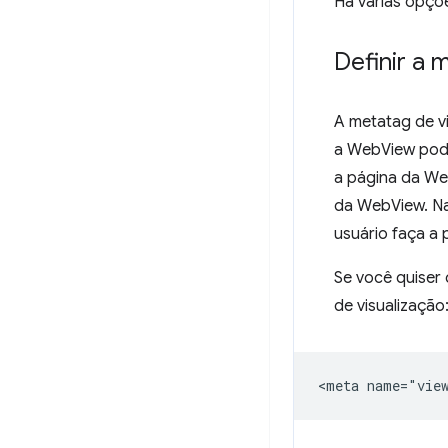
Há várias opçõe
Definir a 
A metatag de v
a WebView pode
a página da We
da WebView. Na
usuário faça a
Se você quiser 
de visualização