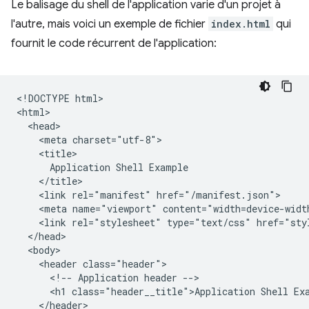
Le balisage du shell de l'application varie d'un projet à
l'autre, mais voici un exemple de fichier
index.html
qui
fournit le code récurrent de l'application:
​​<!DOCTYPE html>

<html>

  <head>

    <meta charset="utf-8">

    <title>

      Application Shell Example

    </title>

    <link rel="manifest" href="/manifest.json">

    <meta name="viewport" content="width=device-width
    <link rel="stylesheet" type="text/css" href="styl
  </head>

  <body>

    <header class="header">

      <!-- Application header -->

      <h1 class="header__title">Application Shell Exa
    </header>
