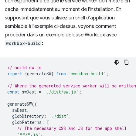
correspondent à ce que le service worker doit mettre en
cache immédiatement au moment de l'installation. En
supposant que vous utilisiez un shell d'application
semblable à l'exemple ci-dessus, voyons comment
procéder dans un exemple de base Workbox avec
workbox-build
:
// build-sw.js
import
{
generateSW
}
from
'workbox-build'
;
// Where the generated service worker will be writte
const
swDest
=
'./dist/sw.js'
;
generateSW
({
swDest
,
globDirectory
:
'./dist'
,
globPatterns
:
[
// The necessary CSS and JS for the app shell
'**/*.js'
,