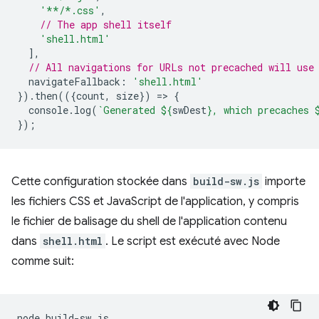
'**/*.css'
,
// The app shell itself
'shell.html'
],
// All navigations for URLs not precached will use
navigateFallback
:
'shell.html'
}).
then
(({
count
,
size
})
=
>
{
console
.
log
(
`Generated 
${
swDest
}
, which precaches 
});
Cette configuration stockée dans
build-sw.js
importe
les fichiers CSS et JavaScript de l'application, y compris
le fichier de balisage du shell de l'application contenu
dans
shell.html
. Le script est exécuté avec Node
comme suit:
node