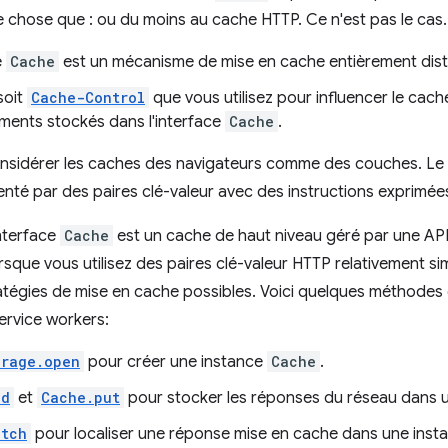
chose que : ou du moins au cache HTTP. Ce n'est pas le cas.
e
Cache
est un mécanisme de mise en cache entièrement dist
soit
Cache-Control
que vous utilisez pour influencer le cac
éments stockés dans l'interface
Cache
.
 considérer les caches des navigateurs comme des couches. L
enté par des paires clé-valeur avec des instructions exprimé
interface
Cache
est un cache de haut niveau géré par une API 
lorsque vous utilisez des paires clé-valeur HTTP relativement sim
ratégies de mise en cache possibles. Voici quelques méthode
ervice workers:
orage.open
pour créer une instance
Cache
.
dd
et
Cache.put
pour stocker les réponses du réseau dans u
atch
pour localiser une réponse mise en cache dans une ins