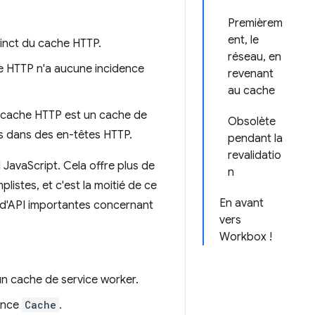
Premièrem
ent, le
inct du cache HTTP.
réseau, en
he HTTP n'a aucune incidence
revenant
au cache
e cache HTTP est un cache de
Obsolète
es dans des en-têtes HTTP.
pendant la
revalidatio
JavaScript. Cela offre plus de
n
plistes, et c'est la moitié de ce
En avant
s d'API importantes concernant
vers
Workbox !
n cache de service worker.
tance
Cache
.