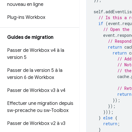
nouveau en ligne
self
.
addEventLis
Plug-ins Workbox
// Is this a r
if
(
event
.
requ
// Open the 
event
.
respon
Guides de migration
// Respond
return
cac
Passer de Workbox v4 à la
return
c
version 5
// Add
// Not
Passer de la version 5 à la
// the
cache
.
version 6 de Workbox
// Ret
Passer de Workbox v3 à v4
return
});
Effectuer une migration depuis
});
sw-precache ou sw-Toolbox
}));
}
else
{
Passer de Workbox v2 à v3
return
;
}