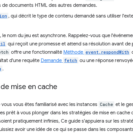
 de documents HTML des autres demandes.
ion
, qui décrit le type de contenu demandé sans utiliser l'ext
s, le nom du jeu est asynchrone. Rappelez-vous que l'événem
til
qui reçoit une promesse et attend sa résolution avant de p
etch
offre une fonctionnalité
Méthode
event.respondWith
q
ultat d'une requête
Demande
fetch
ou une réponse renvoyée
h
.
 de mise en cache
vous vous êtes familiarisé avec les instances
Cache
et le ge
tes prêt à vous plonger dans les stratégies de mise en cache 
s soient pratiquement infinies, Ce guide s'appuiera sur les str
uissiez avoir une idée de ce qui se passe dans les composan