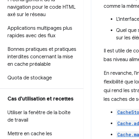
comme la même 
navigation pour le code HTML
axé sur le réseau
L'interfac
Applications multipages plus
Quel que 
rapides avec des flux
sur les él
Bonnes pratiques et pratiques
Il est utile de
interdites concernant la mise
bas niveau alim
en cache préalable
En revanche, l'
Quota de stockage
flexibilité que 
qui rend les st
Cas d'utilisation et recettes
les caches de s
CacheSt
Utiliser la fenêtre de la boîte
de travail
Cache.a
Mettre en cache les
Cache.m