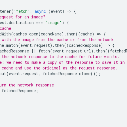
tener
(
'fetch'
,
async
(
event
)
=
>
{
equest for an image?
est
.
destination
===
'image'
)
{
cache
dWith
(
caches
.
open
(
cacheName
).
then
((
cache
)
=
>
{
 with the image from the cache or from the network
he
.
match
(
event
.
request
).
then
((
cachedResponse
)
=
>
{
achedResponse
||
fetch
(
event
.
request
.
url
).
then
((
fetched
 the network response to the cache for future visits.
e: we need to make a copy of the response to save it in
 cache and use the original as the request response.
put
(
event
.
request
,
fetchedResponse
.
clone
());
urn the network response
fetchedResponse
;