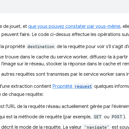
e de jouet, et
que vous pouvez constater par vous-même
, el
 peuvent faire. Le code ci-dessus effectue les opérations sui
 la propriété
destination
de la requête pour voir s'il s'agit 
 se trouve dans le cache du service worker, diffusez-la à part
l'image sur le réseau, stocker la réponse dans le cache et re
 autres requêtes sont transmises par le service worker sans i
'une extraction contient
Propriété
request
quelques informa
ype de chaque requête:
 est l'URL de la requête réseau actuellement gérée par l'évén
 qui est la méthode de requête (par exemple,
GET
ou
POST
).
i décrit le mode de la requête. La valeur
'navigate'
est souve