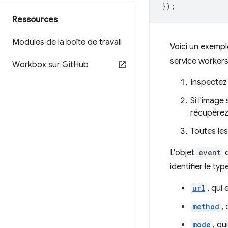
});
Ressources
Modules de la boîte de travail
Voici un exempl
service workers
Workbox sur Git
Hub
Inspectez
Si l'image
récupérez 
Toutes les
L'objet
event
d
identifier le t
url
, qui
method
,
mode
, qu