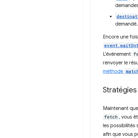
demandes
destinat
demandé.
Encore une foi
event.waitUn
L'événement
f
renvoyer le rés
méthode
matc
Stratégies
Maintenant que 
fetch
, vous ê
les possibilité
afin que vous p