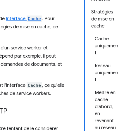
Stratégies
ode
Interface
Cache
. Pour
de mise en
cache
atégies de mise en cache, ce
Cache
uniquemen
d'un service worker et
t
dépend par exemple, il peut
es demandes de documents, et
Réseau
uniquemen
t
t l'interface
Cache
, ce qu'elle
Mettre en
ches de service workers.
cache
d'abord,
TTP
en
revenant
au réseau
tre tentant de le considérer