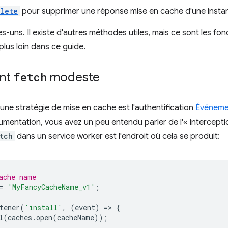
lete
pour supprimer une réponse mise en cache d'une inst
es-uns. Il existe d'autres méthodes utiles, mais ce sont les f
 plus loin dans ce guide.
ent
fetch
modeste
'une stratégie de mise en cache est l'authentification
Événem
mentation, vous avez un peu entendu parler de l'« intercepti
tch
dans un service worker est l'endroit où cela se produit:
ache name
=
'MyFancyCacheName_v1'
;
tener
(
'install'
,
(
event
)
=
>
{
l
(
caches
.
open
(
cacheName
));