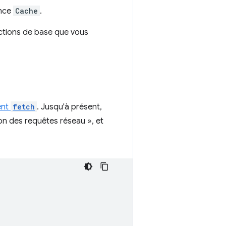
ance
Cache
.
onctions de base que vous
ent
fetch
. Jusqu'à présent,
on des requêtes réseau », et