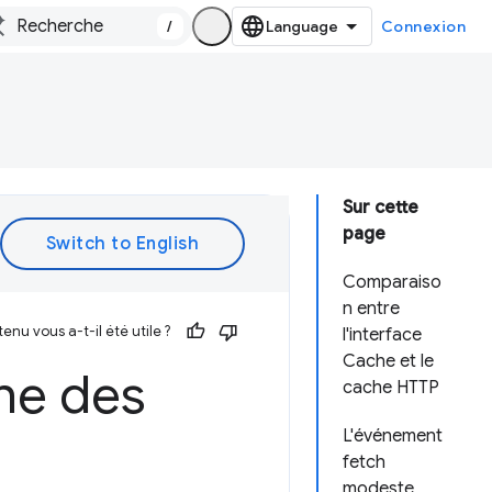
/
Connexion
Sur cette
page
Comparaiso
n entre
enu vous a-t-il été utile ?
l'interface
Cache et le
he des
cache HTTP
L'événement
fetch
modeste