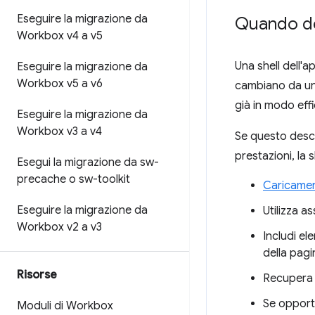
Eseguire la migrazione da
Quando dev
Workbox v4 a v5
Una shell dell'
Eseguire la migrazione da
Workbox v5 a v6
cambiano da un 
già in modo effi
Eseguire la migrazione da
Workbox v3 a v4
Se questo descri
prestazioni, la 
Esegui la migrazione da sw-
precache o sw-toolkit
Caricamen
Eseguire la migrazione da
Utilizza as
Workbox v2 a v3
Includi el
della pagi
Risorse
Recupera e
Se opportu
Moduli di Workbox