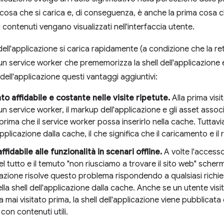
 cosa che si carica e, di conseguenza, è anche la prima cosa 
contenuti vengano visualizzati nell'interfaccia utente.
dell'applicazione si carica rapidamente (a condizione che la re
un service worker che prememorizza la shell dell'applicazione e 
 dell'applicazione questi vantaggi aggiuntivi:
o affidabile e costante nelle visite ripetute.
Alla prima visi
 un service worker, il markup dell'applicazione e gli asset asso
 prima che il service worker possa inserirlo nella cache. Tuttavia
'applicazione dalla cache, il che significa che il caricamento e i
fidabile alle funzionalità in scenari offline.
A volte l'accesso
l tutto e il temuto "non riusciamo a trovare il sito web" schermo
cazione risolve questo problema rispondendo a qualsiasi richie
la shell dell'applicazione dalla cache. Anche se un utente vis
 mai visitato prima, la shell dell'applicazione viene pubblicat
con contenuti utili.