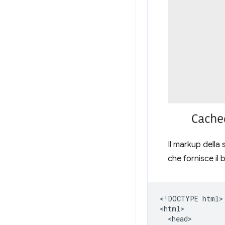
Il markup della 
che fornisce il 
​​<!DOCTYPE html>

<html>

  <head>
