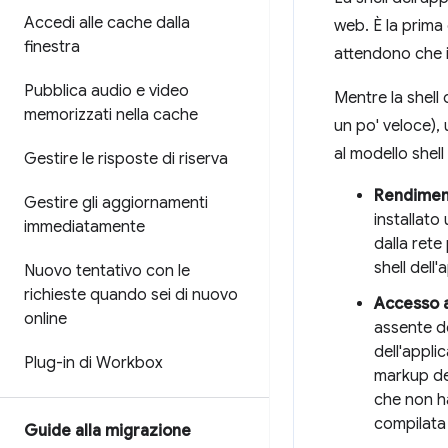
Accedi alle cache dalla
web. È la prima
finestra
attendono che i 
Pubblica audio e video
Mentre la shell 
memorizzati nella cache
un po' veloce), 
al modello shell
Gestire le risposte di riserva
Rendiment
Gestire gli aggiornamenti
installato
immediatamente
dalla rete
shell dell
Nuovo tentativo con le
richieste quando sei di nuovo
Accesso af
online
assente de
dell'appli
Plug-in di Workbox
markup del
che non ha
compilata 
Guide alla migrazione