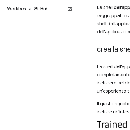
La shell dell'a
Workbox su Git
Hub
raggruppati in 
shell dell'appl
dell'applicazio
crea la she
La shell dell'a
completamento de
includere nel d
un'esperienza s
Il giusto equilib
include un'inte