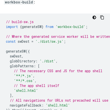
workbox-build
:
// build-sw.js
import
{
generateSW
}
from
'workbox-build'
;
// Where the generated service worker will be writte
const
swDest
=
'./dist/sw.js'
;
generateSW
({
swDest
,
globDirectory
:
'./dist'
,
globPatterns
:
[
// The necessary CSS and JS for the app shell
'**/*.js'
,
'**/*.css'
,
// The app shell itself
'shell.html'
],
// All navigations for URLs not precached will use
navigateFallback
:
'shell.html'