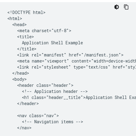
​​<!DOCTYPE html>

<html>

  <head>

    <meta charset="utf-8">

    <title>

      Application Shell Example

    </title>

    <link rel="manifest" href="/manifest.json">

    <meta name="viewport" content="width=device-width
    <link rel="stylesheet" type="text/css" href="styl
  </head>

  <body>

    <header class="header">

      <!-- Application header -->

      <h1 class="header__title">Application Shell Exa
    </header>

    <nav class="nav">

      <!-- Navigation items -->

    </nav>
