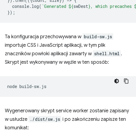
}).
then
(({
count
,
size
})
=
>
{
console
.
log
(
`Generated 
${
swDest
}
, which precaches 
});
Ta konfiguracja przechowywana w
build-sw.js
importuje CSS i JavaScript aplikacji, w tym plik
znaczników powłoki aplikacji zawarty w
shell.html
.
Skrypt jest wykonywany w węźle w ten sposób:
node
Wygenerowany skrypt service worker zostanie zapisany
w usłudze
./dist/sw.js
i po zakończeniu zapisze ten
komunikat: