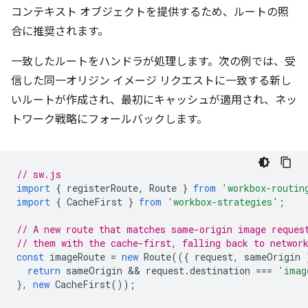
コンテキスト オブジェクトを提供するため、ルートの照
合に推奨されます。
一致したルートをハンドラが処理します。次の例では、受
信した同一オリジン イメージ リクエストに一致する新し
いルートが作成され、最初にキャッシュが適用され、ネッ
トワーク戦略にフォールバックします。
// sw.js
import
{
registerRoute
,
Route
}
from
'workbox-routin
import
{
CacheFirst
}
from
'workbox-strategies'
;
// A new route that matches same-origin image reques
// them with the cache-first, falling back to networ
const
imageRoute
=
new
Route
(({
request
,
sameOrigin
return
sameOrigin
 && 
request
.
destination
===
'imag
},
new
CacheFirst
());