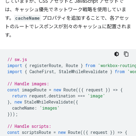
していますが、CSS アセットと JavaScript アセットで
は、キャッシュ優先でネットワーク戦略を使用していま
す。
cacheName
プロパティを追加することで、各アセッ
トのルートでレスポンスが別々のキャッシュに配置されま
す。
// sw.js
import
{
registerRoute
,
Route
}
from
'workbox-routin
import
{
CacheFirst
,
StaleWhileRevalidate
}
from
'wo
// Handle images:
const
imageRoute
=
new
Route
(({
request
})
=
>
{
return
request
.
destination
===
'image'
},
new
StaleWhileRevalidate
({
cacheName
:
'images'
}));
// Handle scripts:
const
scriptsRoute
=
new
Route
(({
request
})
=
>
{