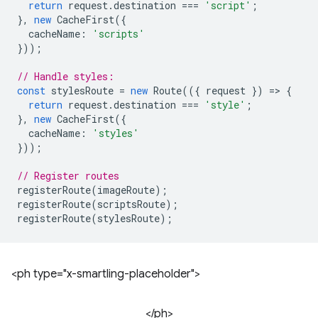
return
request
.
destination
===
'script'
;
},
new
CacheFirst
({
cacheName
:
'scripts'
}));
// Handle styles:
const
stylesRoute
=
new
Route
(({
request
})
=
>
{
return
request
.
destination
===
'style'
;
},
new
CacheFirst
({
cacheName
:
'styles'
}));
// Register routes
registerRoute
(
imageRoute
);
registerRoute
(
scriptsRoute
);
registerRoute
(
stylesRoute
);
<ph type="x-smartling-placeholder">
</ph>