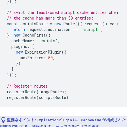
}));
// Evict the least-used script cache entries when
// the cache has more than 50 entries:
const
scriptsRoute
=
new
Route
(({
request
})
=
>
{
return
request
.
destination
===
'script'
;
},
new
CacheFirst
({
cacheName
:
'scripts'
,
plugins
:
[
new
ExpirationPlugin
({
maxEntries
:
50
,
})
]
}));
// Register routes
registerRoute
(
imageRoute
);
registerRoute
(
scriptsRoute
);
重要なポイント:
は、
が構成された
ExpirationPlugin
cacheName
戦略を使用する、登録済みのルートでのみ使用できます。