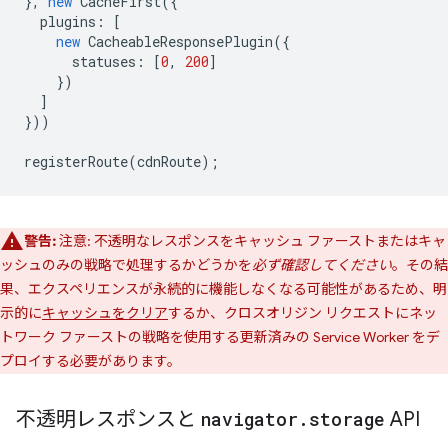
},
new
CacheFirst
({
plugins
:
[
new
CacheableResponsePlugin
({
statuses
:
[
0
,
200
]
})
]
}))
registerRoute
(
cdnRoute
);
警告:
注意: 不透明なレスポンスをキャッシュ ファーストまたはキャ
ッシュのみの戦略で処理するかどうかを
必ず確認してください
。その結
果、エクスペリエンスが永続的に機能しなくなる可能性があるため、明
示的に
キャッシュをクリア
するか、クロスオリジン リクエストにネッ
トワーク ファーストの戦略を使用する更新済みの Service Worker をデ
プロイする必要があります。
不透明レスポンスと
navigator
.
storage
API