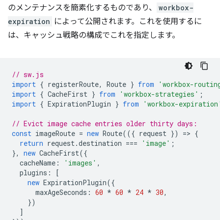
のメンテナンスを簡素化するものであり、
workbox-
expiration
によって公開されます。これを使用するに
は、キャッシュ戦略の構成でこれを指定します。
// sw.js
import
{
registerRoute
,
Route
}
from
'workbox-routin
import
{
CacheFirst
}
from
'workbox-strategies'
;
import
{
ExpirationPlugin
}
from
'workbox-expiration
// Evict image cache entries older thirty days:
const
imageRoute
=
new
Route
(({
request
})
=
>
{
return
request
.
destination
===
'image'
;
},
new
CacheFirst
({
cacheName
:
'images'
,
plugins
:
[
new
ExpirationPlugin
({
maxAgeSeconds
:
60
*
60
*
24
*
30
,
})
]