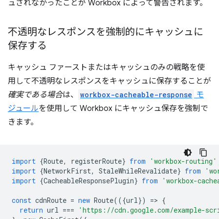
ュされなかったことが Workbox によって警告されます。
不透明なレスポンスを強制的にキャッシュに
保存する
キャッシュ ファーストまたはキャッシュのみの戦略を使
用して不透明なレスポンスをキャッシュに保存することが
確実である場合
は、
workbox-cacheable-response
モ
ジュール
を使用して Workbox にキャッシュ保存を強制で
きます。
import
{
Route
,
registerRoute
}
from
'workbox-routing'
import
{
NetworkFirst
,
StaleWhileRevalidate
}
from
'wo
import
{
CacheableResponsePlugin
}
from
'workbox-cache
const
cdnRoute
=
new
Route
(({
url
})
=
>
{
return
url
===
'https://cdn.google.com/example-scr