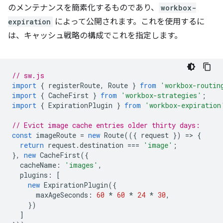
のメンテナンスを簡素化するものであり、
workbox-
expiration
によって公開されます。これを使用するに
は、キャッシュ戦略の構成でこれを指定します。
// sw.js
import
{
registerRoute
,
Route
}
from
'workbox-routin
import
{
CacheFirst
}
from
'workbox-strategies'
;
import
{
ExpirationPlugin
}
from
'workbox-expiration
// Evict image cache entries older thirty days:
const
imageRoute
=
new
Route
(({
request
})
=
>
{
return
request
.
destination
===
'image'
;
},
new
CacheFirst
({
cacheName
:
'images'
,
plugins
:
[
new
ExpirationPlugin
({
maxAgeSeconds
:
60
*
60
*
24
*
30
,
})
]