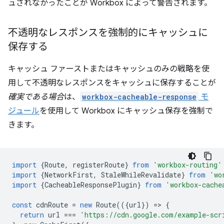
ュされなかったことが Workbox によって警告されます。
不透明なレスポンスを強制的にキャッシュに
保存する
キャッシュ ファーストまたはキャッシュのみの戦略を使
用して不透明なレスポンスをキャッシュに保存することが
確実である場合
は、
workbox-cacheable-response
モ
ジュール
を使用して Workbox にキャッシュ保存を強制で
きます。
import
{
Route
,
registerRoute
}
from
'workbox-routing'
import
{
NetworkFirst
,
StaleWhileRevalidate
}
from
'wo
import
{
CacheableResponsePlugin
}
from
'workbox-cache
const
cdnRoute
=
new
Route
(({
url
})
=
>
{
return
url
===
'https://cdn.google.com/example-scr