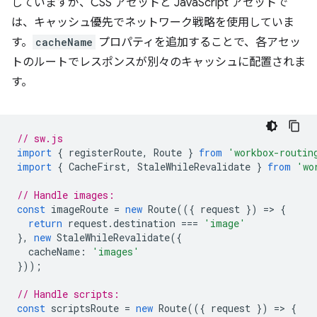
していますが、CSS アセットと JavaScript アセットで
は、キャッシュ優先でネットワーク戦略を使用していま
す。
cacheName
プロパティを追加することで、各アセッ
トのルートでレスポンスが別々のキャッシュに配置されま
す。
// sw.js
import
{
registerRoute
,
Route
}
from
'workbox-routin
import
{
CacheFirst
,
StaleWhileRevalidate
}
from
'wo
// Handle images:
const
imageRoute
=
new
Route
(({
request
})
=
>
{
return
request
.
destination
===
'image'
},
new
StaleWhileRevalidate
({
cacheName
:
'images'
}));
// Handle scripts:
const
scriptsRoute
=
new
Route
(({
request
})
=
>
{