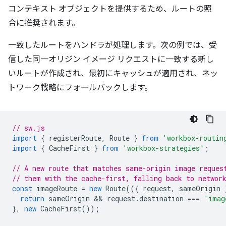
コンテキスト オブジェクトを提供するため、ルートの照
合に推奨されます。
一致したルートをハンドラが処理します。次の例では、受
信した同一オリジン イメージ リクエストに一致する新し
いルートが作成され、最初にキャッシュが適用され、ネッ
トワーク戦略にフォールバックします。
// sw.js
import
{
registerRoute
,
Route
}
from
'workbox-routin
import
{
CacheFirst
}
from
'workbox-strategies'
;
// A new route that matches same-origin image reques
// them with the cache-first, falling back to networ
const
imageRoute
=
new
Route
(({
request
,
sameOrigin
return
sameOrigin
 && 
request
.
destination
===
'imag
},
new
CacheFirst
());