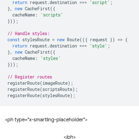
return
request
.
destination
===
'script'
;
},
new
CacheFirst
({
cacheName
:
'scripts'
}));
// Handle styles:
const
stylesRoute
=
new
Route
(({
request
})
=
>
{
return
request
.
destination
===
'style'
;
},
new
CacheFirst
({
cacheName
:
'styles'
}));
// Register routes
registerRoute
(
imageRoute
);
registerRoute
(
scriptsRoute
);
registerRoute
(
stylesRoute
);
<ph type="x-smartling-placeholder">
</ph>