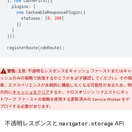
},
new
CacheFirst
({
plugins
:
[
new
CacheableResponsePlugin
({
statuses
:
[
0
,
200
]
})
]
}))
registerRoute
(
cdnRoute
);
警告:
注意: 不透明なレスポンスをキャッシュ ファーストまたはキャ
ッシュのみの戦略で処理するかどうかを
必ず確認してください
。その結
果、エクスペリエンスが永続的に機能しなくなる可能性があるため、明
示的に
キャッシュをクリア
するか、クロスオリジン リクエストにネッ
トワーク ファーストの戦略を使用する更新済みの Service Worker をデ
プロイする必要があります。
不透明レスポンスと
navigator
.
storage
API