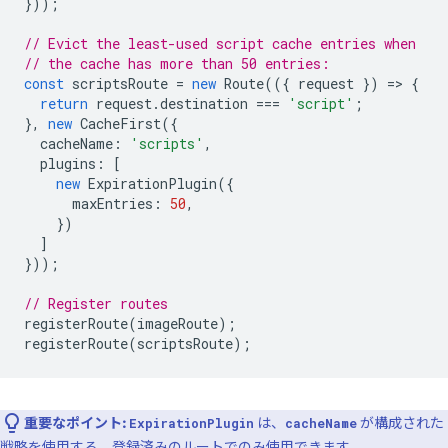
}));
// Evict the least-used script cache entries when
// the cache has more than 50 entries:
const
scriptsRoute
=
new
Route
(({
request
})
=
>
{
return
request
.
destination
===
'script'
;
},
new
CacheFirst
({
cacheName
:
'scripts'
,
plugins
:
[
new
ExpirationPlugin
({
maxEntries
:
50
,
})
]
}));
// Register routes
registerRoute
(
imageRoute
);
registerRoute
(
scriptsRoute
);
重要なポイント:
は、
が構成された
ExpirationPlugin
cacheName
戦略を使用する、登録済みのルートでのみ使用できます。