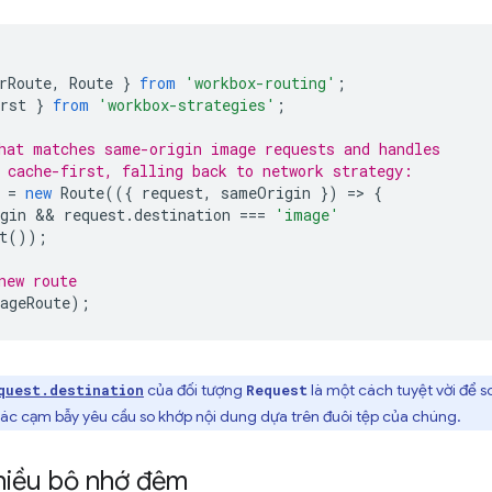
rRoute
,
Route
}
from
'workbox-routing'
;
rst
}
from
'workbox-strategies'
;
hat matches same-origin image requests and handles
 cache-first, falling back to network strategy:
=
new
Route
(({
request
,
sameOrigin
})
=
>
{
gin
 && 
request
.
destination
===
'image'
t
());
new route
ageRoute
);
của đối tượng
là một cách tuyệt vời để s
quest.destination
Request
 các cạm bẫy yêu cầu so khớp nội dung dựa trên đuôi tệp của chúng.
hiều bộ nhớ đệm