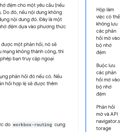
nhớ đệm cho một yêu cầu (nếu
Hộp làm
. Do đó, nếu nội dung không
việc có thể
dụng nội dung đó. Đây là một
không lưu
ộ nhớ đệm dựa vào phương thức
các phản
hồi mờ vào
 được một phản hồi, nó sẽ
bộ nhớ
u mạng không thành công, thì
đệm
 phép bạn truy cập ngoại
Buộc lưu
các phản
dụng phản hồi đó nếu có. Nếu
hồi mờ vào
n hồi hợp lệ sẽ được thêm
bộ nhớ
đệm
Phản hồi
mờ và API
navigator.s
hức do
workbox-routing
cung
torage