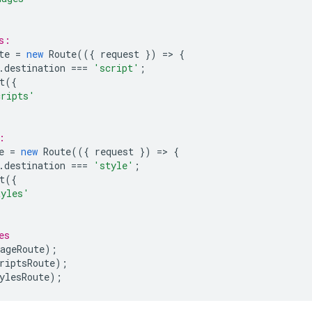
s:
te
=
new
Route
(({
request
})
=
>
{
.
destination
===
'script'
;
t
({
cripts'
:
e
=
new
Route
(({
request
})
=
>
{
.
destination
===
'style'
;
t
({
tyles'
es
ageRoute
);
riptsRoute
);
ylesRoute
);