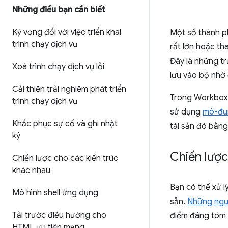
Những điều bạn cần biết
Kỳ vọng đối với việc triển khai
Một số thành p
trình chạy dịch vụ
rất lớn hoặc th
Đây là những t
Xoá trình chạy dịch vụ lỗi
lưu vào bộ nhớ 
Cải thiện trải nghiệm phát triển
Trong Workbox, 
trình chạy dịch vụ
sử dụng
mô-đ
Khắc phục sự cố và ghi nhật
tài sản đó bằn
ký
Chiến lượ
Chiến lược cho các kiến trúc
khác nhau
Bạn có thể xử l
Mô hình shell ứng dụng
sẵn.
Những nguy
Tải trước điều hướng cho
điểm đáng tóm 
HTML ưu tiên mạng