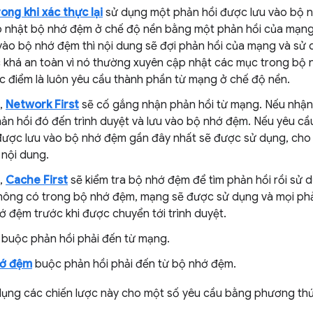
rong khi xác thực lại
sử dụng một phản hồi được lưu vào bộ 
p nhật bộ nhớ đệm ở chế độ nền bằng một phản hồi của mạng
vào bộ nhớ đệm thì nội dung sẽ đợi phản hồi của mạng và sử 
c khá an toàn vì nó thường xuyên cập nhật các mục trong b
c điểm là luôn yêu cầu thành phần từ mạng ở chế độ nền.
n,
Network First
sẽ cố gắng nhận phản hồi từ mạng. Nếu nhận
ản hồi đó đến trình duyệt và lưu vào bộ nhớ đệm. Nếu yêu cầ
được lưu vào bộ nhớ đệm gần đây nhất sẽ được sử dụng, cho
 nội dung.
n,
Cache First
sẽ kiểm tra bộ nhớ đệm để tìm phản hồi rồi sử 
hông có trong bộ nhớ đệm, mạng sẽ được sử dụng và mọi phả
ớ đệm trước khi được chuyển tới trình duyệt.
buộc phản hồi phải đến từ mạng.
hớ đệm
buộc phản hồi phải đến từ bộ nhớ đệm.
dụng các chiến lược này cho một số yêu cầu bằng phương t