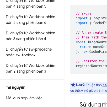
Di chuyển từ Workbox phiên
bản 4 sang phiên bản 5
// sw.js
Di chuyển từ Workbox phiên
import
{
registe
bản 5 sang phiên bản 6
import
{
CacheFi
// A new route t
Di chuyển từ Workbox phiên
// them with the
bản 3 sang phiên bản 4
const
imageRoute
return
sameOri
Di chuyển từ sw-precache
},
new
CacheFirs
hoặc sw-toolbox
// Register the 
Di chuyển từ Workbox phiên
registerRoute
(
im
bản 2 sang phiên bản 3
Lưu ý:
Thuộc tính
re
Tài nguyên
cụ thể, vì nó giúp tránh
Mô-đun hộp làm việc
Sử dụng n