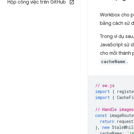
Hộp công việc trên Git
Hub
Workbox cho ph
bằng cách sử 
Trong ví dụ sau
JavaScript sử d
cho mỗi thành 
cacheName
.
// sw.js
import
{
registe
import
{
CacheFi
// Handle images
const
imageRoute
return
request
},
new
StaleWhil
cacheName
:
'i