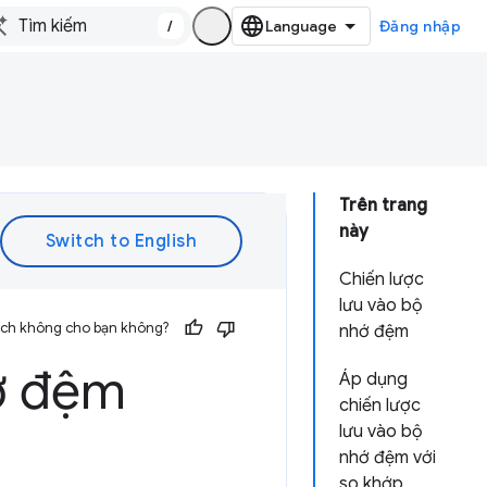
/
Đăng nhập
Trên trang
này
Chiến lược
lưu vào bộ
 ích không cho bạn không?
nhớ đệm
ớ đệm
Áp dụng
chiến lược
lưu vào bộ
nhớ đệm với
so khớp