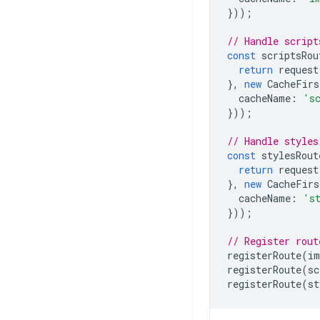
}));
// Handle script
const
scriptsRou
return
request
},
new
CacheFirs
cacheName
:
's
}));
// Handle styles
const
stylesRout
return
request
},
new
CacheFirs
cacheName
:
's
}));
// Register rout
registerRoute
(
im
registerRoute
(
sc
registerRoute
(
st