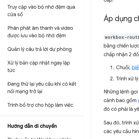
cấp.
Truy cập vào bộ nhớ đệm qua
cửa sổ
Áp dụng ch
Phân phát âm thanh và video
được lưu vào bộ nhớ đệm
workbox-rout
bằng chiến lượ
Quản lý câu trả lời dự phòng
chấp nhận 2 đối
Xử lý bản cập nhật ngay lập
Chuỗi,
biể
tức
Trình xử 
Đang thử lại yêu cầu khi có kết
nối mạng trở lại
Những lệnh gọi
cảnh bao gồm
Trình bổ trợ cho hộp làm việc
đó có phải là 
Sau đó, trình x
Hướng dẫn di chuyển
các yêu cầu hì