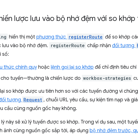
iến lược lưu vào bộ nhớ đệm với so khớp
ing
hiển thị một
phương thức
registerRoute
để so khớp các
c lưu vào bộ nhớ đệm.
registerRoute
chấp nhận
đối tượng
 số:
u thức chính quy
hoặc
lệnh gọi lại so khớp
để chỉ định tiêu chí
lý cho tuyến—thường là chiến lược do
workbox-strategies
cu
 lại so khớp được ưu tiên hơn so với các tuyến đường vì chú
đối tượng
Request
, chuỗi URL yêu cầu, sự kiện tìm nạp và giá
yêu cầu cùng nguồn gốc hay không.
ử lý này sẽ xử lý tuyến được so khớp. Trong ví dụ sau, một tu
nh ảnh cùng nguồn gốc sắp tới, áp dụng
bộ nhớ đệm trước, qu