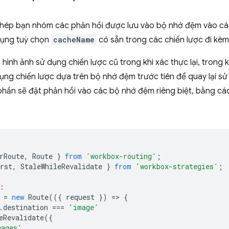
ép bạn nhóm các phản hồi được lưu vào bộ nhớ đệm vào cá
dụng tuỳ chọn
cacheName
có sẵn trong các chiến lược đi kèm
, hình ảnh sử dụng chiến lược cũ trong khi xác thực lại, trong
ụng chiến lược dựa trên bộ nhớ đệm trước tiên để quay lại s
phần sẽ đặt phản hồi vào các bộ nhớ đệm riêng biệt, bằng cá
rRoute
,
Route
}
from
'workbox-routing'
;
rst
,
StaleWhileRevalidate
}
from
'workbox-strategies'
;
:
=
new
Route
(({
request
})
=
>
{
.
destination
===
'image'
eRevalidate
({
mages'