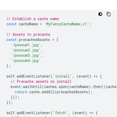
// Establish a cache name
const
cacheName
=
'MyFancyCacheName_v1'
;
// Assets to precache
const
precachedAssets
=
[
'/possum1.jpg'
,
'/possum2.jpg'
,
'/possum3.jpg'
,
'/possum4.jpg'
];
self
.
addEventListener
(
'install'
,
(
event
)
=
>
{
// Precache assets on install
event
.
waitUntil
(
caches
.
open
(
cacheName
).
then
((
cache
return
cache
.
addAll
(
precachedAssets
);
}));
});
self
.
addEventListener
(
'fetch'
,
(
event
)
=
>
{