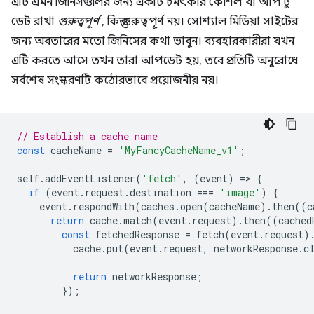
এটি এমন জিনিসগুলির জন্য একটি চমৎকার কৌশল যা আপ টু
ডেট রাখা
গুরুত্বপূর্ণ
, কিন্তু গুরুত্বপূর্ণ নয়। সোশ্যাল মিডিয়া সাইটের
জন্য অবতারের মতো জিনিসের কথা ভাবুন। ব্যবহারকারীরা যখন
এটি করতে আসে তখন তারা আপডেট হয়, তবে প্রতিটি অনুরোধে
সর্বশেষ সংস্করণটি কঠোরভাবে প্রয়োজনীয় নয়।
// Establish a cache name
const
cacheName
=
'MyFancyCacheName_v1'
;
self
.
addEventListener
(
'fetch'
,
(
event
)
=
>
{
if
(
event
.
request
.
destination
===
'image'
)
{
event
.
respondWith
(
caches
.
open
(
cacheName
).
then
((
c
return
cache
.
match
(
event
.
request
).
then
((
cached
const
fetchedResponse
=
fetch
(
event
.
request
)
cache
.
put
(
event
.
request
,
networkResponse
.
c
return
networkResponse
;
});