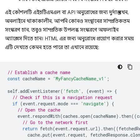
এই কৌশলটি এইচটিএমএল বা API অনুরোধের জন্য দুর্দান্ত যখন,
অনলাইনে থাকাকালীন, আপনি কোনও সংস্থানের সাম্প্রতিকতম
সংস্করণ চান, তবুও সাম্প্রতিক উপলব্ধ সংস্করণে অফলাইন
অ্যাক্সেস দিতে চান। HTML এর জন্য অনুরোধে প্রয়োগ করার সময়
এটি দেখতে কেমন হতে পারে তা এখানে রয়েছে:
// Establish a cache name
const
cacheName
=
'MyFancyCacheName_v1'
;
self
.
addEventListener
(
'fetch'
,
(
event
)
=
>
{
// Check if this is a navigation request
if
(
event
.
request
.
mode
===
'navigate'
)
{
// Open the cache
event
.
respondWith
(
caches
.
open
(
cacheName
).
then
((
c
// Go to the network first
return
fetch
(
event
.
request
.
url
).
then
((
fetchedR
cache
.
put
(
event
.
request
,
fetchedResponse
.
clo