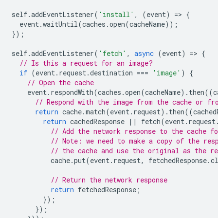
self
.
addEventListener
(
'install'
,
(
event
)
=
>
{
event
.
waitUntil
(
caches
.
open
(
cacheName
));
});
self
.
addEventListener
(
'fetch'
,
async
(
event
)
=
>
{
// Is this a request for an image?
if
(
event
.
request
.
destination
===
'image'
)
{
// Open the cache
event
.
respondWith
(
caches
.
open
(
cacheName
).
then
((
c
// Respond with the image from the cache or fr
return
cache
.
match
(
event
.
request
).
then
((
cached
return
cachedResponse
||
fetch
(
event
.
request
// Add the network response to the cache fo
// Note: we need to make a copy of the res
// the cache and use the original as the re
cache
.
put
(
event
.
request
,
fetchedResponse
.
c
// Return the network response
return
fetchedResponse
;
});
});