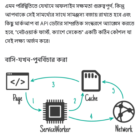
এমন পরিস্থিতিতে যেখানে অফলাইন সক্ষমতা গুরুত্বপূর্ণ, কিন্তু
আপনাকে সেই সামর্থ্যের সাথে সামঞ্জস্য বজায় রাখতে হবে এবং
কিছু মার্কআপ বা API ডেটার সাম্প্রতিক সংস্করণে অ্যাক্সেস করতে
হবে, "নেটওয়ার্ক ফার্স্ট, ক্যাশে সেকেন্ড" একটি কঠিন কৌশল যা
সেই লক্ষ্য অর্জন করে।
বাসি-যখন-পুনর্বিচার করা