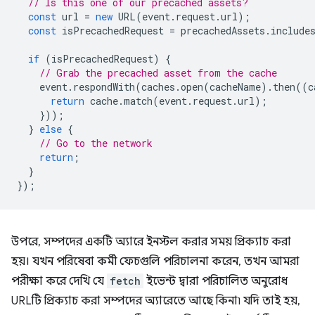
// Is this one of our precached assets?
const
url
=
new
URL
(
event
.
request
.
url
);
const
isPrecachedRequest
=
precachedAssets
.
include
if
(
isPrecachedRequest
)
{
// Grab the precached asset from the cache
event
.
respondWith
(
caches
.
open
(
cacheName
).
then
((
c
return
cache
.
match
(
event
.
request
.
url
);
}));
}
else
{
// Go to the network
return
;
}
});
উপরে, সম্পদের একটি অ্যারে ইনস্টল করার সময় প্রিক্যাচ করা
হয়। যখন পরিষেবা কর্মী ফেচগুলি পরিচালনা করেন, তখন আমরা
পরীক্ষা করে দেখি যে
fetch
ইভেন্ট দ্বারা পরিচালিত অনুরোধ
URLটি প্রিক্যাচ করা সম্পদের অ্যারেতে আছে কিনা৷ যদি তাই হয়,