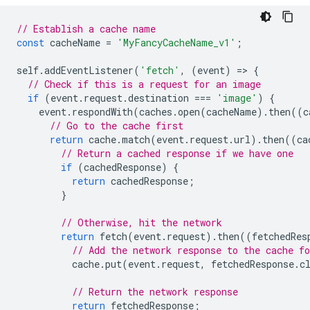
// Establish a cache name
const
cacheName
=
'MyFancyCacheName_v1'
;
self
.
addEventListener
(
'fetch'
,
(
event
)
=
>
{
// Check if this is a request for an image
if
(
event
.
request
.
destination
===
'image'
)
{
event
.
respondWith
(
caches
.
open
(
cacheName
).
then
((
c
// Go to the cache first
return
cache
.
match
(
event
.
request
.
url
).
then
((
ca
// Return a cached response if we have one
if
(
cachedResponse
)
{
return
cachedResponse
;
}
// Otherwise, hit the network
return
fetch
(
event
.
request
).
then
((
fetchedRes
// Add the network response to the cache fo
cache
.
put
(
event
.
request
,
fetchedResponse
.
c
// Return the network response
return
fetchedResponse
;