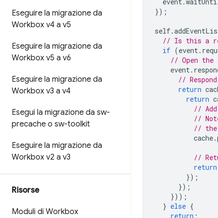
event
.
waitUnti
});
Eseguire la migrazione da
Workbox v4 a v5
self
.
addEventLis
// Is this a r
Eseguire la migrazione da
if
(
event
.
requ
Workbox v5 a v6
// Open the 
event
.
respon
Eseguire la migrazione da
// Respond
return
cac
Workbox v3 a v4
return
c
// Add
Esegui la migrazione da sw-
// Not
precache o sw-toolkit
// the
cache
.
Eseguire la migrazione da
Workbox v2 a v3
// Ret
return
});
});
Risorse
}));
}
else
{
Moduli di Workbox
return
;