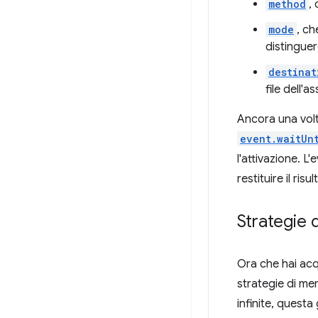
method
,
mode
, ch
distinguer
destinat
file dell'a
Ancora una volt
event.waitUn
l'attivazione. L
restituire il risu
Strategie 
Ora che hai acqu
strategie di me
infinite, questa