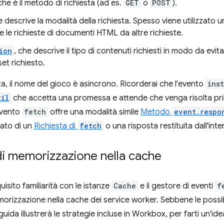
 che è il metodo di richiesta (ad es.
GET
o
POST
).
e descrive la modalità della richiesta. Spesso viene utilizzato 
e le richieste di documenti HTML da altre richieste.
ion
, che descrive il tipo di contenuti richiesti in modo da evita
sset richiesto.
a, il nome del gioco è asincrono. Ricorderai che l'evento
ins
til
che accetta una promessa e attende che venga risolta pr
'evento
fetch
offre una modalità simile
Metodo
event.respo
ltato di un
Richiesta di
fetch
o una risposta restituita dall'int
di memorizzazione nella cache
isito familiarità con le istanze
Cache
e il gestore di eventi
f
morizzazione nella cache dei service worker. Sebbene le possi
 guida illustrerà le strategie incluse in Workbox, per farti un'id