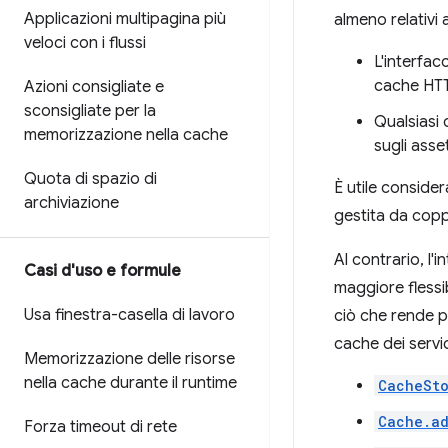
Applicazioni multipagina più
almeno relativi 
veloci con i flussi
L'interfac
cache HTT
Azioni consigliate e
sconsigliate per la
Qualsiasi
memorizzazione nella cache
sugli asset
Quota di spazio di
È utile conside
archiviazione
gestita da copp
Al contrario, l'
Casi d'uso e formule
maggiore flessib
Usa finestra-casella di lavoro
ciò che rende po
cache dei servi
Memorizzazione delle risorse
nella cache durante il runtime
CacheSt
Cache.a
Forza timeout di rete