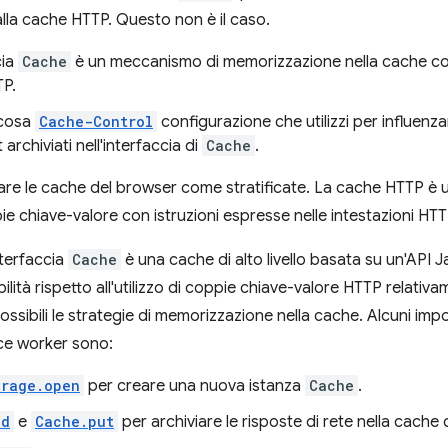
alla cache HTTP. Questo non è il caso.
cia
Cache
è un meccanismo di memorizzazione nella cache c
P.
 cosa
Cache-Control
configurazione che utilizzi per influenz
 archiviati nell'interfaccia di
Cache
.
rare le cache del browser come stratificate. La cache HTTP è u
ie chiave-valore con istruzioni espresse nelle intestazioni HTT
interfaccia
Cache
è una cache di alto livello basata su un'API 
ilità rispetto all'utilizzo di coppie chiave-valore HTTP relativa
ssibili le strategie di memorizzazione nella cache. Alcuni impo
ce worker sono:
orage.open
per creare una nuova istanza
Cache
.
dd
e
Cache.put
per archiviare le risposte di rete nella cache 