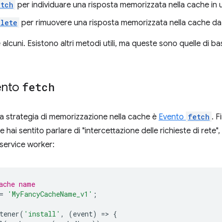
atch
per individuare una risposta memorizzata nella cache in 
lete
per rimuovere una risposta memorizzata nella cache da
 alcuni. Esistono altri metodi utili, ma queste sono quelle di ba
ento
fetch
lla strategia di memorizzazione nella cache è
Evento
fetch
. F
ai sentito parlare di "intercettazione delle richieste di rete", 
n service worker:
ache name
=
'MyFancyCacheName_v1'
;
tener
(
'install'
,
(
event
)
=
>
{