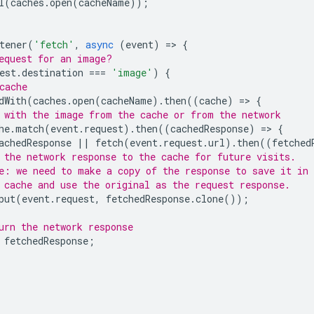
l
(
caches
.
open
(
cacheName
));
tener
(
'fetch'
,
async
(
event
)
=
>
{
equest for an image?
est
.
destination
===
'image'
)
{
cache
dWith
(
caches
.
open
(
cacheName
).
then
((
cache
)
=
>
{
 with the image from the cache or from the network
he
.
match
(
event
.
request
).
then
((
cachedResponse
)
=
>
{
achedResponse
||
fetch
(
event
.
request
.
url
).
then
((
fetched
 the network response to the cache for future visits.
e: we need to make a copy of the response to save it in
 cache and use the original as the request response.
put
(
event
.
request
,
fetchedResponse
.
clone
());
urn the network response
fetchedResponse
;