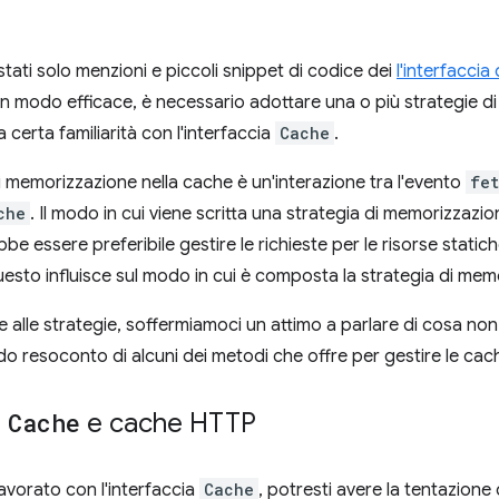
stati solo menzioni e piccoli snippet di codice dei
l'interfaccia 
in modo efficace, è necessario adottare una o più strategie di
 certa familiarità con l'interfaccia
Cache
.
i memorizzazione nella cache è un'interazione tra l'evento
fe
che
. Il modo in cui viene scritta una strategia di memorizzaz
e essere preferibile gestire le richieste per le risorse static
esto influisce sul modo in cui è composta la strategia di mem
 alle strategie, soffermiamoci un attimo a parlare di cosa non 
ido resoconto di alcuni dei metodi che offre per gestire le cac
a
Cache
e cache HTTP
lavorato con l'interfaccia
Cache
, potresti avere la tentazione