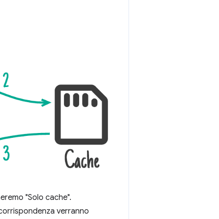
meremo "Solo cache".
n corrispondenza verranno