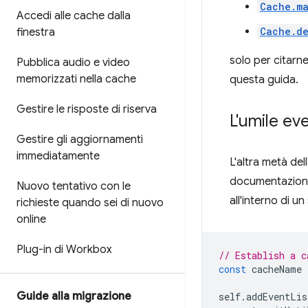
Cache.m
Accedi alle cache dalla
Cache.de
finestra
solo per citarne
Pubblica audio e video
memorizzati nella cache
questa guida.
Gestire le risposte di riserva
L'umile ev
Gestire gli aggiornamenti
immediatamente
L'altra metà de
documentazione h
Nuovo tentativo con le
all'interno di u
richieste quando sei di nuovo
online
Plug-in di Workbox
// Establish a c
const
cacheName
Guide alla migrazione
self
.
addEventLis