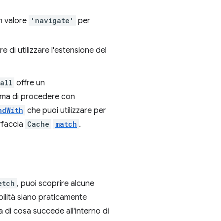
un valore
'navigate'
per
re di utilizzare l'estensione del
tall
offre un
ima di procedere con
ndWith
che puoi utilizzare per
erfaccia
Cache
match
.
etch
, puoi scoprire alcune
bilità siano praticamente
ea di cosa succede all'interno di