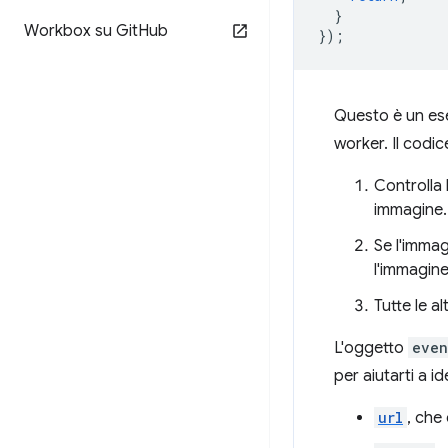
}
Workbox su Git
Hub
});
Questo è un es
worker. Il codi
Controlla 
immagine.
Se l'immag
l'immagine 
Tutte le a
L'oggetto
even
per aiutarti a id
url
, che