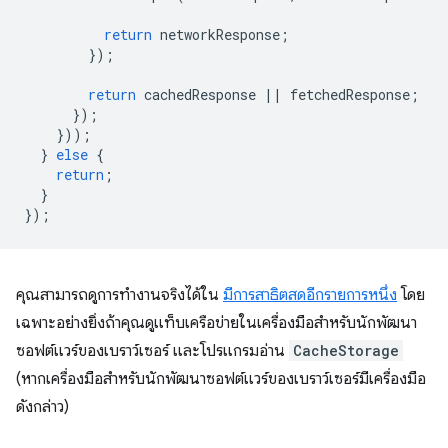
return
networkResponse
;
});
return
cachedResponse
||
fetchedResponse
;
});
}));
}
else
{
return
;
}
});
คุณสามารถดูการทำงานจริงได้ใน
มีการสาธิตสดอีกรายการหนึ่ง
โดย
เฉพาะอย่างยิ่งถ้าคุณดูแท็บเครือข่ายในเครื่องมือสำหรับนักพัฒนา
ซอฟต์แวร์ของเบราว์เซอร์ และโปรแกรมอ่าน
CacheStorage
(หากเครื่องมือสำหรับนักพัฒนาซอฟต์แวร์ของเบราว์เซอร์มีเครื่องมือ
ดังกล่าว)