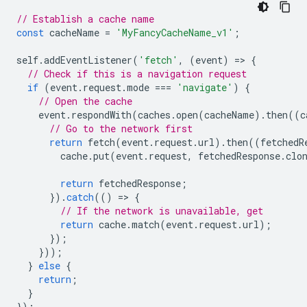
// Establish a cache name
const
cacheName
=
'MyFancyCacheName_v1'
;
self
.
addEventListener
(
'fetch'
,
(
event
)
=
>
{
// Check if this is a navigation request
if
(
event
.
request
.
mode
===
'navigate'
)
{
// Open the cache
event
.
respondWith
(
caches
.
open
(
cacheName
).
then
((
c
// Go to the network first
return
fetch
(
event
.
request
.
url
).
then
((
fetchedR
cache
.
put
(
event
.
request
,
fetchedResponse
.
clo
return
fetchedResponse
;
}).
catch
(()
=
>
{
// If the network is unavailable, get
return
cache
.
match
(
event
.
request
.
url
);
});
}));
}
else
{
return
;
}
});