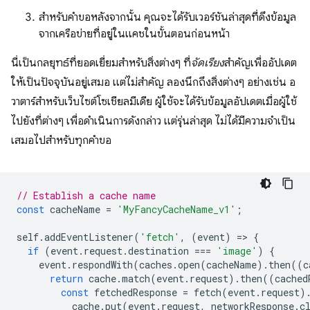
สำหรับคำขอหลังจากนั้น คุณจะได้รับเวอร์ชันล่าสุดที่ดึงข้อมูล
จากเครือข่ายที่อยู่ในแคชในขั้นตอนก่อนหน้า
นี่เป็นกลยุทธ์ที่ยอดเยี่ยมสำหรับสิ่งต่างๆ ที่
จัดเรียง
สำคัญเพื่ออัปเดต
ให้เป็นปัจจุบันอยู่เสมอ แต่ไม่สำคัญ ลองนึกถึงสิ่งต่างๆ อย่างเช่น อ
วาตาร์สำหรับเว็บไซต์โซเชียลมีเดีย ผู้ใช้จะได้รับข้อมูลอัปเดตเมื่อผู้ใช้
ไปยังที่ต่างๆ เพื่อดำเนินการดังกล่าว แต่รุ่นล่าสุด ไม่ได้มีความจำเป็น
เสมอไปสำหรับทุกคำขอ
// Establish a cache name
const
cacheName
=
'MyFancyCacheName_v1'
;
self
.
addEventListener
(
'fetch'
,
(
event
)
=
>
{
if
(
event
.
request
.
destination
===
'image'
)
{
event
.
respondWith
(
caches
.
open
(
cacheName
).
then
((
c
return
cache
.
match
(
event
.
request
).
then
((
cached
const
fetchedResponse
=
fetch
(
event
.
request
)
cache
.
put
(
event
.
request
,
networkResponse
.
c