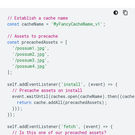
// Establish a cache name
const
cacheName
=
'MyFancyCacheName_v1'
;
// Assets to precache
const
precachedAssets
=
[
'/possum1.jpg'
,
'/possum2.jpg'
,
'/possum3.jpg'
,
'/possum4.jpg'
];
self
.
addEventListener
(
'install'
,
(
event
)
=
>
{
// Precache assets on install
event
.
waitUntil
(
caches
.
open
(
cacheName
).
then
((
cache
return
cache
.
addAll
(
precachedAssets
);
}));
});
self
.
addEventListener
(
'fetch'
,
(
event
)
=
>
{
// Is this one of our precached assets?