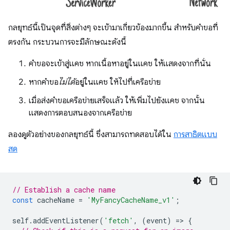
กลยุทธ์นี้เป็นจุดที่สิ่งต่างๆ จะเข้ามาเกี่ยวข้องมากขึ้น สำหรับคำขอที่
ตรงกัน กระบวนการจะมีลักษณะดังนี้
คำขอจะเข้าสู่แคช หากเนื้อหาอยู่ในแคช ให้แสดงจากที่นั่น
หากคำขอ
ไม่ได้
อยู่ในแคช ให้ไปที่เครือข่าย
เมื่อส่งคำขอเครือข่ายเสร็จแล้ว ให้เพิ่มไปยังแคช จากนั้น
แสดงการตอบสนองจากเครือข่าย
ลองดูตัวอย่างของกลยุทธ์นี้ ซึ่งสามารถทดสอบได้ใน
การสาธิตแบบ
สด
// Establish a cache name
const
cacheName
=
'MyFancyCacheName_v1'
;
self
.
addEventListener
(
'fetch'
,
(
event
)
=
>
{