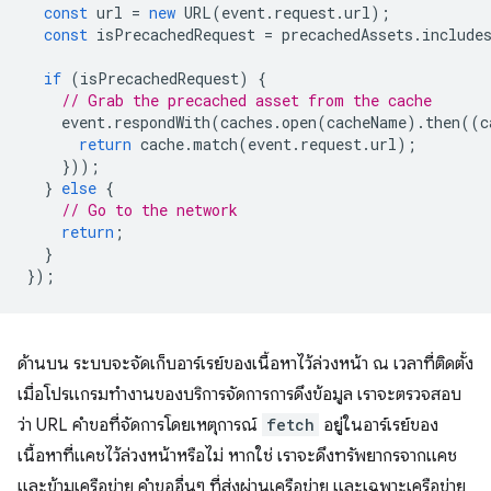
const
url
=
new
URL
(
event
.
request
.
url
);
const
isPrecachedRequest
=
precachedAssets
.
include
if
(
isPrecachedRequest
)
{
// Grab the precached asset from the cache
event
.
respondWith
(
caches
.
open
(
cacheName
).
then
((
c
return
cache
.
match
(
event
.
request
.
url
);
}));
}
else
{
// Go to the network
return
;
}
});
ด้านบน ระบบจะจัดเก็บอาร์เรย์ของเนื้อหาไว้ล่วงหน้า ณ เวลาที่ติดตั้ง
เมื่อโปรแกรมทำงานของบริการจัดการการดึงข้อมูล เราจะตรวจสอบ
ว่า URL คำขอที่จัดการโดยเหตุการณ์
fetch
อยู่ในอาร์เรย์ของ
เนื้อหาที่แคชไว้ล่วงหน้าหรือไม่ หากใช่ เราจะดึงทรัพยากรจากแคช
และข้ามเครือข่าย คำขออื่นๆ ที่ส่งผ่านเครือข่าย และเฉพาะเครือข่าย