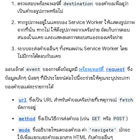
ตรวจสอบพร็อพเพอร์ตี้
destination
ของคำขอเพื่อดูว่า
เป็นคำขอรูปภาพหรือไม่
หากรูปภาพอยู่ในแคชของ Service Worker ให้แสดงรูปภาพ
จากที่นั่น หากไม่ ให้ดึงรูปภาพจากเครือข่าย จัดเก็บการตอบ
สนองในแคช และแสดงผลการตอบสนองของเครือข่าย
ระบบจะส่งคำขออื่นๆ ทั้งหมดผ่าน Service Worker โดย
ไม่มีการโต้ตอบกับแคช
ออบเจ็กต์
event
ของการดึงข้อมูลมี
พร็อพเพอร์ตี้
request
ซึ่ง
ข้อมูลเล็กๆ น้อยๆ ที่มีประโยชน์ต่อไปนี้จะช่วยให้คุณระบุประเภท
ของคำขอแต่ละรายการได้
url
ซึ่งเป็น URL สำหรับคำขอเครือข่ายที่เหตุการณ์
fetch
จัดการอยู่
method
ซึ่งเป็นวิธีการส่งคำขอ (เช่น
GET
หรือ
POST
)
mode
ซึ่งอธิบายโหมดของคำขอ ค่า
'navigate'
มักจะ
ใช้เพื่อแยกแยะคำขอเอกสาร HTML กับคำขออื่นๆ