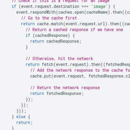
// Check if this is a request for an image
if
(
event
.
request
.
destination
===
'image'
)
{
event
.
respondWith
(
caches
.
open
(
cacheName
).
then
((
c
// Go to the cache first
return
cache
.
match
(
event
.
request
.
url
).
then
((
ca
// Return a cached response if we have one
if
(
cachedResponse
)
{
return
cachedResponse
;
}
// Otherwise, hit the network
return
fetch
(
event
.
request
).
then
((
fetchedRes
// Add the network response to the cache fo
cache
.
put
(
event
.
request
,
fetchedResponse
.
c
// Return the network response
return
fetchedResponse
;
});
});
}));
}
else
{
return
;
}