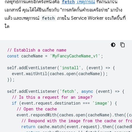
กลยุทธ์การแคชอีกครึ่งหนึ่งคือ
fetch
เหตุการณ์
ที่ผ่านมาใน
เอกสารนี้ คุณได้ได้ยินเกี่ยวกับ "การสกัดกั้นคำขอเครือข่าย" มาบ้าง
แล้ว และเหตุการณ์
fetch
ภายใน Service Worker จะเกิดขึ้นที่
ใด
// Establish a cache name
const
cacheName
=
'MyFancyCacheName_v1'
;
self
.
addEventListener
(
'install'
,
(
event
)
=
>
{
event
.
waitUntil
(
caches
.
open
(
cacheName
));
});
self
.
addEventListener
(
'fetch'
,
async
(
event
)
=
>
{
// Is this a request for an image?
if
(
event
.
request
.
destination
===
'image'
)
{
// Open the cache
event
.
respondWith
(
caches
.
open
(
cacheName
).
then
((
c
// Respond with the image from the cache or fr
return
cache
.
match
(
event
.
request
).
then
((
cached