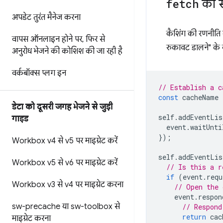
fetch
का स
अपडेट तुरंत मैनेज करना
कैशिंग की रणनीति क
वापस ऑनलाइन होने पर
,
फिर से
रुकावट डालने" के बा
अनुरोध भेजने की कोशिश की जा रही है
वर्कबॉक्स प्लग इन
// Establish a c
const
cacheName
डेटा को दूसरी जगह भेजने से जुड़ी
self
.
addEventLis
गाइड
event
.
waitUnti
});
Workbox v4 से v5 पर माइग्रेट करें
self
.
addEventLis
Workbox v5 से v6 पर माइग्रेट करें
// Is this a r
if
(
event
.
requ
Workbox v3 से v4 पर माइग्रेट करना
// Open the 
event
.
respon
sw-precache या sw-toolbox से
// Respond
return
cac
माइग्रेट करना