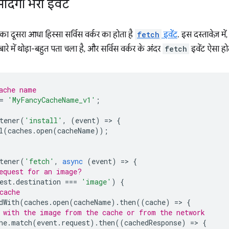
ादगी भरा इवेंट
ा दूसरा आधा हिस्सा सर्विस वर्कर का होता है
fetch
इवेंट
. इस दस्तावेज़ मे
रे में थोड़ा-बहुत पता चला है, और सर्विस वर्कर के अंदर
fetch
इवेंट ऐसा होत
ache name
=
'MyFancyCacheName_v1'
;
tener
(
'install'
,
(
event
)
=
>
{
l
(
caches
.
open
(
cacheName
));
tener
(
'fetch'
,
async
(
event
)
=
>
{
equest for an image?
est
.
destination
===
'image'
)
{
cache
dWith
(
caches
.
open
(
cacheName
).
then
((
cache
)
=
>
{
 with the image from the cache or from the network
he
.
match
(
event
.
request
).
then
((
cachedResponse
)
=
>
{