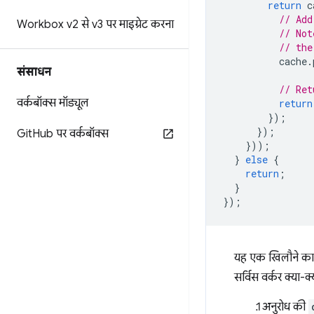
return
c
// Add
Workbox v2 से v3 पर माइग्रेट करना
// Not
// the
cache
.
संसाधन
// Ret
वर्कबॉक्स मॉड्यूल
return
});
});
Git
Hub पर वर्कबॉक्स
}));
}
else
{
return
;
}
});
यह एक खिलौने क
सर्विस वर्कर क्या-
अनुरोध की