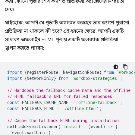
করা কোনো পৃষ্ঠার শেষ ক্যাশড প্রতিক্রিয়া অ্যাক্সেসের নিশ্চয়তা
দেয়।
যাইহোক, আপনি যে পৃষ্ঠাটি অ্যাক্সেস করছেন তার ক্যাশে পুরানো
প্রতিক্রিয়া না থাকলে কী হবে? এই ধরনের ক্ষেত্রে, আপনি একটি
সাধারণ অফলাইন HTML পৃষ্ঠায় একটি ফলব্যাক প্রতিক্রিয়া
স্থাপন করতে পারেন:
import
{
registerRoute
,
NavigationRoute
}
from
'workbo
import
{
NetworkOnly
}
from
'workbox-strategies'
;
// Hardcode the fallback cache name and the offline
// HTML fallback's URL for failed responses
const
FALLBACK_CACHE_NAME
=
'offline-fallback'
;
const
FALLBACK_HTML
=
'/offline.html'
;
// Cache the fallback HTML during installation.
self
.
addEventListener
(
'install'
,
(
event
)
=
>
{
event
.
waitUntil
(