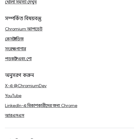
খোলা সমস্যা দেখুন
সম্পর্কিত বিষয়বস্তু
Chromium আপডেট
কেস স্টাডিজ
সংরক্ষণাগার
পডকাস্ট এবং শো
অনুসরণ করুন
X-এ @ChromiumDev
YouTube
LinkedIn-এ বিকাশকারীদের জন্য Chrome
আরএসএস