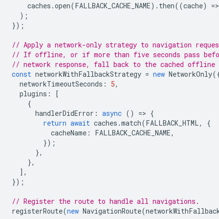
caches
.
open
(
FALLBACK_CACHE_NAME
).
then
((
cache
)
=
>
);
});
// Apply a network-only strategy to navigation reques
// If offline, or if more than five seconds pass bef
// network response, fall back to the cached offline
const
networkWithFallbackStrategy
=
new
NetworkOnly
(
networkTimeoutSeconds
:
5
,
plugins
:
[
{
handlerDidError
:
async
()
=
>
{
return
await
caches
.
match
(
FALLBACK_HTML
,
{
cacheName
:
FALLBACK_CACHE_NAME
,
});
},
},
],
});
// Register the route to handle all navigations.
registerRoute
(
new
NavigationRoute
(
networkWithFallbac