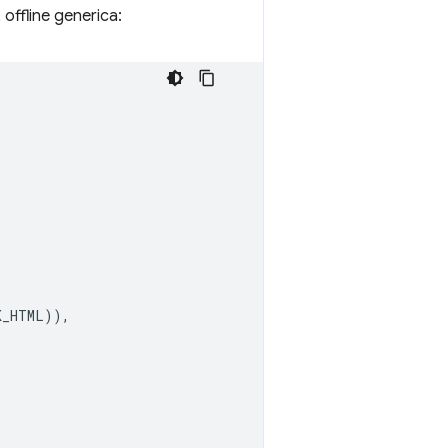
 offline generica:
K_HTML
)),