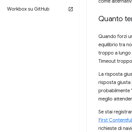
come alternativ
Workbox su Git
Hub
Quanto te
Quando forzi un 
equilibrio tra 
troppo a lungo 
Timeout troppo 
La risposta giu
risposta giusta
probabilmente "
meglio attendere
Se stai registr
First Contentfu
richieste di nav