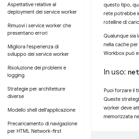
Aspettative relative al
questo tipo, qu
deployment dei service worker
rete potrebbe i
rotelline di car
Rimuovi i service worker che
presentano errori
Qualunque sia la
nella cache per
Migliora l'esperienza di
Workbox può es
sviluppo dei service worker
Risoluzione dei problemi e
In uso:
ne
logging
Strategie per architetture
Puoi forzare il 
diverse
Queste strateg
worker deve atte
Modello shell dell'applicazione
memorizzata ne
Precaricamento di navigazione
per HTML Network-first