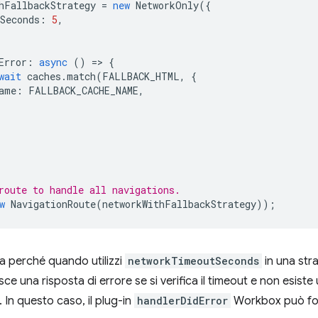
hFallbackStrategy
=
new
NetworkOnly
({
Seconds
:
5
,
Error
:
async
()
=
>
{
wait
caches
.
match
(
FALLBACK_HTML
,
{
ame
:
FALLBACK_CACHE_NAME
,
route to handle all navigations.
w
NavigationRoute
(
networkWithFallbackStrategy
));
a perché quando utilizzi
networkTimeoutSeconds
in una str
sce una risposta di errore se si verifica il timeout e non esist
 In questo caso, il plug-in
handlerDidError
Workbox può for