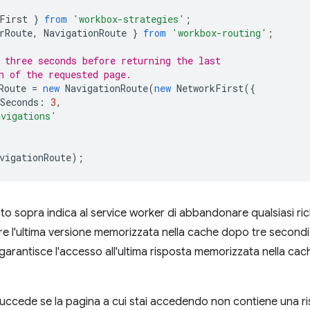
First
}
from
'workbox-strategies'
;
rRoute
,
NavigationRoute
}
from
'workbox-routing'
;
 three seconds before returning the last
n of the requested page.
Route
=
new
NavigationRoute
(
new
NetworkFirst
({
Seconds
:
3
,
avigations'
vigationRoute
);
tato sopra indica al service worker di abbandonare qualsiasi ri
zzare l'ultima versione memorizzata nella cache dopo tre secondi.
garantisce l'accesso all'ultima risposta memorizzata nella cache
succede se la pagina a cui stai accedendo non contiene una r