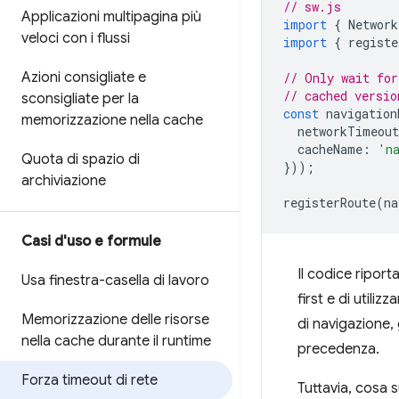
// sw.js
Applicazioni multipagina più
import
{
Network
veloci con i flussi
import
{
registe
Azioni consigliate e
// Only wait for
// cached versio
sconsigliate per la
const
navigation
memorizzazione nella cache
networkTimeout
cacheName
:
'n
Quota di spazio di
}));
archiviazione
registerRoute
(
na
Casi d'uso e formule
Il codice ripor
Usa finestra-casella di lavoro
first e di utili
Memorizzazione delle risorse
di navigazione, 
nella cache durante il runtime
precedenza.
Forza timeout di rete
Tuttavia, cosa 