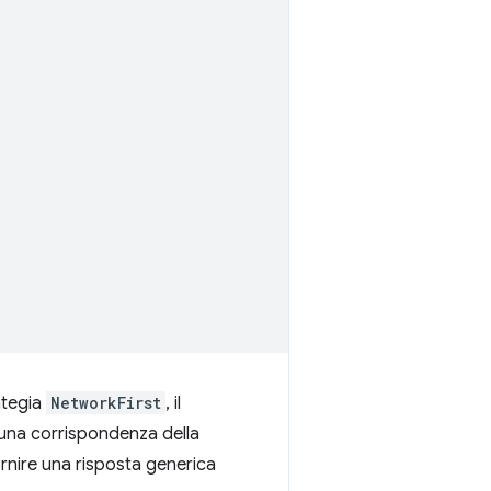
ategia
NetworkFirst
, il
e una corrispondenza della
nire una risposta generica