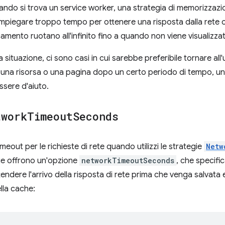
ando si trova un service worker, una strategia di memorizzazi
mpiegare troppo tempo per ottenere una risposta dalla rete o l
icamento ruotano all'infinito fino a quando non viene visualizza
 situazione, ci sono casi in cui sarebbe preferibile tornare al
 una risorsa o una pagina dopo un certo periodo di tempo, un
sere d'aiuto.
twork
Timeout
Seconds
timeout per le richieste di rete quando utilizzi le strategie
Netw
ie offrono un'opzione
networkTimeoutSeconds
, che specifi
ndere l'arrivo della risposta di rete prima che venga salvata e 
lla cache: