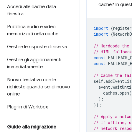
cache? In questi
Accedi alle cache dalla
finestra
Pubblica audio e video
import
{
register
memorizzati nella cache
import
{
NetworkO
// Hardcode the 
Gestire le risposte di riserva
// HTML fallback
const
FALLBACK_C
Gestire gli aggiornamenti
const
FALLBACK_
immediatamente
// Cache the fal
Nuovo tentativo con le
self
.
addEventLis
richieste quando sei di nuovo
event
.
waitUnti
caches
.
open
(
online
);
});
Plug-in di Workbox
// Apply a netwo
// If offline, o
Guide alla migrazione
// network respo