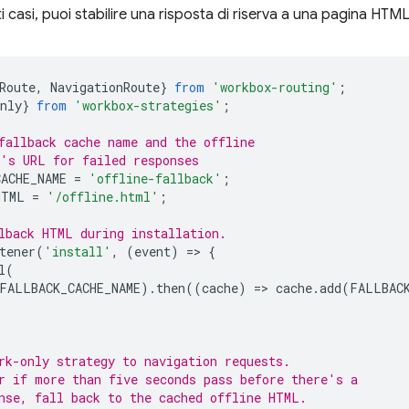
 casi, puoi stabilire una risposta di riserva a una pagina HTML
Route
,
NavigationRoute
}
from
'workbox-routing'
;
nly
}
from
'workbox-strategies'
;
fallback cache name and the offline
's URL for failed responses
ACHE_NAME
=
'offline-fallback'
;
HTML
=
'/offline.html'
;
lback HTML during installation.
tener
(
'install'
,
(
event
)
=
>
{
l
(
FALLBACK_CACHE_NAME
).
then
((
cache
)
=
>
cache
.
add
(
FALLBAC
rk-only strategy to navigation requests.
r if more than five seconds pass before there's a
nse, fall back to the cached offline HTML.