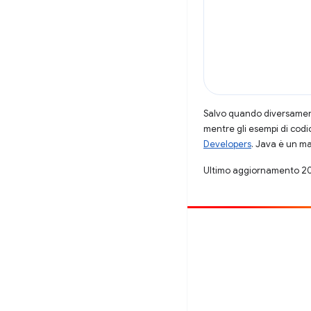
Salvo quando diversamente
mentre gli esempi di codi
Developers
. Java è un ma
Ultimo aggiornamento 2
Contribuisci
Segnala un bug
Visualizza i problemi aperti