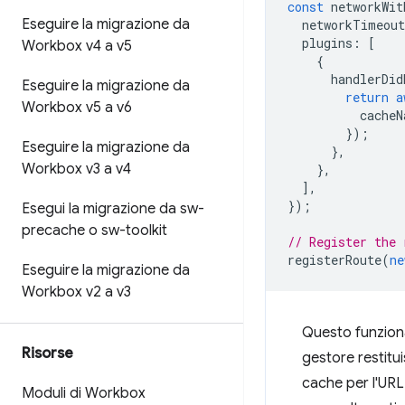
const
networkWit
Eseguire la migrazione da
networkTimeout
plugins
:
[
Workbox v4 a v5
{
handlerDid
Eseguire la migrazione da
return
a
Workbox v5 a v6
cacheN
});
Eseguire la migrazione da
},
Workbox v3 a v4
},
],
});
Esegui la migrazione da sw-
precache o sw-toolkit
// Register the 
registerRoute
(
ne
Eseguire la migrazione da
Workbox v2 a v3
Questo funzion
Risorse
gestore restitui
cache per l'URL.
Moduli di Workbox