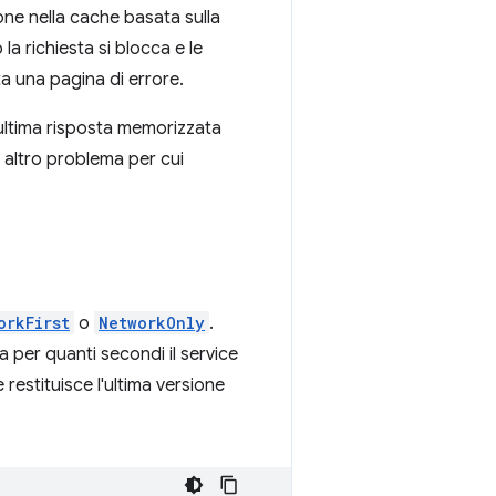
one nella cache basata sulla
a richiesta si blocca e le
ta una pagina di errore.
l'ultima risposta memorizzata
 altro problema per cui
orkFirst
o
NetworkOnly
.
ca per quanti secondi il service
restituisce l'ultima versione