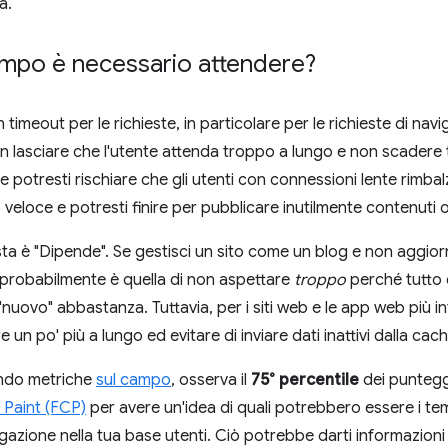
a.
mpo è necessario attendere?
timeout per le richieste, in particolare per le richieste di navi
non lasciare che l'utente attenda troppo a lungo e non scader
e potresti rischiare che gli utenti con connessioni lente rimba
veloce e potresti finire per pubblicare inutilmente contenuti o
sta è "Dipende". Se gestisci un sito come un blog e non aggiorn
 probabilmente è quella di non aspettare
troppo
perché tutto c
nuovo" abbastanza. Tuttavia, per i siti web e le app web più in
 un po' più a lungo ed evitare di inviare dati inattivi dalla cac
ando metriche
sul campo
, osserva il
75° percentile
dei punteg
l Paint (FCP)
per avere un'idea di quali potrebbero essere i temp
igazione nella tua base utenti. Ciò potrebbe darti informazioni 