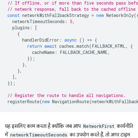
// If offline, or if more than five seconds pass bef
// network response, fall back to the cached offline
const
networkWithFallbackStrategy
=
new
NetworkOnly
(
networkTimeoutSeconds
:
5
,
plugins
:
[
{
handlerDidError
:
async
()
=
>
{
return
await
caches
.
match
(
FALLBACK_HTML
,
{
cacheName
:
FALLBACK_CACHE_NAME
,
});
},
},
],
});
// Register the route to handle all navigations.
registerRoute
(
new
NavigationRoute
(
networkWithFallbac
यह इसलिए काम करता है क्योंकि जब आप
NetworkFirst
कार्यनीति
में
networkTimeoutSeconds
का उपयोग करते हैं, तो अगर टाइम