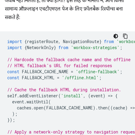
जवाब नहीं मिलता है, तो क्या होगा? इस तरह के मामलों में, आप किसी
सामान्य ऑफ़लाइन एचटीएमएल पेज के लिए फ़ॉलबैक रिस्पॉन्स बना
सकते हैं:
import
{
registerRoute
,
NavigationRoute
}
from
'workbo
import
{
NetworkOnly
}
from
'workbox-strategies'
;
// Hardcode the fallback cache name and the offline
// HTML fallback's URL for failed responses
const
FALLBACK_CACHE_NAME
=
'offline-fallback'
;
const
FALLBACK_HTML
=
'/offline.html'
;
// Cache the fallback HTML during installation.
self
.
addEventListener
(
'install'
,
(
event
)
=
>
{
event
.
waitUntil
(
caches
.
open
(
FALLBACK_CACHE_NAME
).
then
((
cache
)
=
>
);
});
// Apply a network-only strategy to navigation reques