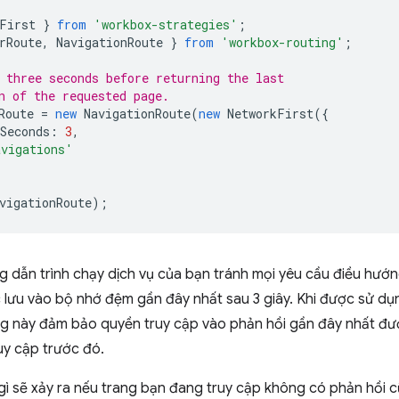
First
}
from
'workbox-strategies'
;
rRoute
,
NavigationRoute
}
from
'workbox-routing'
;
 three seconds before returning the last
n of the requested page.
Route
=
new
NavigationRoute
(
new
NetworkFirst
({
Seconds
:
3
,
avigations'
vigationRoute
);
g dẫn trình chạy dịch vụ của bạn tránh mọi yêu cầu điều hướ
 lưu vào bộ nhớ đệm gần đây nhất sau 3 giây. Khi được sử dụ
ng này đảm bảo quyền truy cập vào phản hồi gần đây nhất đ
uy cập trước đó.
 gì sẽ xảy ra nếu trang bạn đang truy cập không có phản hồi