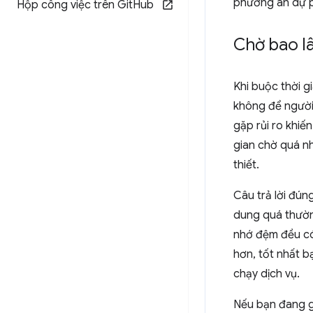
phương án dự 
Hộp công việc trên Git
Hub
Chờ bao lâ
Khi buộc thời g
không để người 
gặp rủi ro khiế
gian chờ quá n
thiết.
Câu trả lời đún
dung quá thường
nhớ đệm đều có 
hơn, tốt nhất b
chạy dịch vụ.
Nếu bạn đang gh