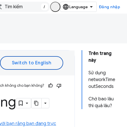
/
Đăng nhập
Trên trang
này
Sử dụng
networkTime
 ích không cho bạn không?
outSeconds
ạng
Chờ bao lâu
thì quá lâu?
 với bạn rằng bạn đang trực