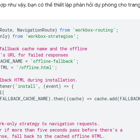
ợp như vậy, bạn có thể thiết lập phản hồi dự phòng cho tra
Route
,
NavigationRoute
}
from
'workbox-routing'
;
nly
}
from
'workbox-strategies'
;
fallback cache name and the offline
's URL for failed responses
ACHE_NAME
=
'offline-fallback'
;
HTML
=
'/offline.html'
;
lback HTML during installation.
tener
(
'install'
,
(
event
)
=
>
{
l
(
FALLBACK_CACHE_NAME
).
then
((
cache
)
=
>
cache
.
add
(
FALLBAC
rk-only strategy to navigation requests.
r if more than five seconds pass before there's a
nse, fall back to the cached offline HTML.