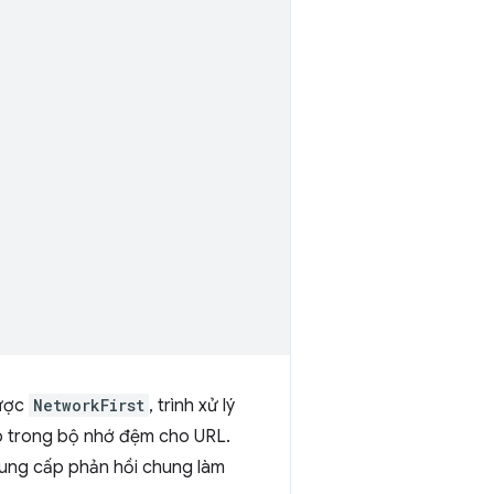
lược
NetworkFirst
, trình xử lý
ớp trong bộ nhớ đệm cho URL.
ung cấp phản hồi chung làm