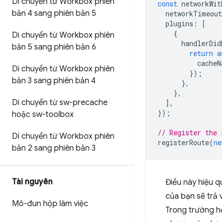
Di chuyển từ Workbox phiên
const
networkWit
bản 4 sang phiên bản 5
networkTimeout
plugins
:
[
{
Di chuyển từ Workbox phiên
handlerDid
bản 5 sang phiên bản 6
return
a
cacheN
Di chuyển từ Workbox phiên
});
bản 3 sang phiên bản 4
},
},
Di chuyển từ sw-precache
],
});
hoặc sw-toolbox
// Register the 
Di chuyển từ Workbox phiên
registerRoute
(
ne
bản 2 sang phiên bản 3
Tài nguyên
Điều này hiệu q
của bạn sẽ trả 
Mô-đun hộp làm việc
Trong trường h