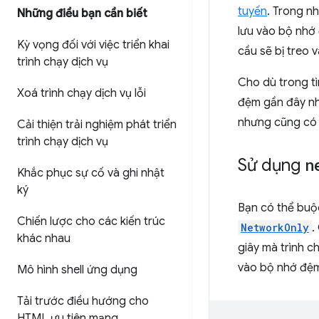
tuyến
. Trong n
Những điều bạn cần biết
lưu vào bộ nhớ
Kỳ vọng đối với việc triển khai
cầu sẽ bị treo 
trình chạy dịch vụ
Cho dù trong t
Xoá trình chạy dịch vụ lỗi
đệm gần đây nh
nhưng cũng có 
Cải thiện trải nghiệm phát triển
trình chạy dịch vụ
Sử dụng
n
Khắc phục sự cố và ghi nhật
ký
Bạn có thể buộ
Chiến lược cho các kiến trúc
NetworkOnly
.
khác nhau
giây mà trình c
vào bộ nhớ đệm
Mô hình shell ứng dụng
Tải trước điều hướng cho
HTML ưu tiên mạng