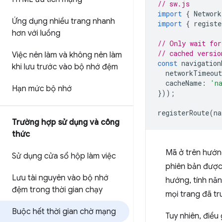
// sw.js
import
{
Network
Ứng dụng nhiều trang nhanh
import
{
registe
hơn với luồng
// Only wait for
// cached versio
Việc nên làm và không nên làm
const
navigation
khi lưu trước vào bộ nhớ đệm
networkTimeout
cacheName
:
'n
Hạn mức bộ nhớ
}));
registerRoute
(
na
Trường hợp sử dụng và công
thức
Mã ở trên hướn
Sử dụng cửa sổ hộp làm việc
phiên bản được
Lưu tài nguyên vào bộ nhớ
hướng, tính nă
đệm trong thời gian chạy
mọi trang đã tr
Buộc hết thời gian chờ mạng
Tuy nhiên, điều