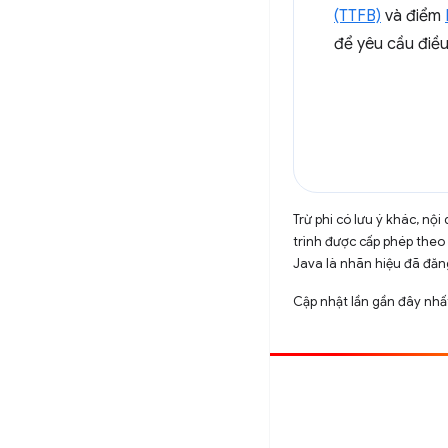
(TTFB)
và điểm
để yêu cầu điều
Trừ phi có lưu ý khác, n
trình được cấp phép theo
Java là nhãn hiệu đã đăng
Cập nhật lần gần đây nhấ
Đóng góp
Báo cáo lỗi