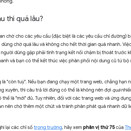
phòng.
u thì quá lâu?
ian chờ cho các yêu cầu (đặc biệt là các yêu cầu chỉ đường) 
dùng chờ quá lâu và không cho hết thời gian quá nhanh. Việc
n người dùng gặp phải tình trạng kết nối chậm bị thoát trước kh
hanh và bạn có thể kết thúc việc phân phối nội dung cũ từ 
g là "còn tuỳ". Nếu bạn đang chạy một trang web, chẳng hạn 
 xuyên, thì câu trả lời đúng có thể là không nên đợi
quá
nhiều
thể là "mới" đủ. Tuy nhiên, đối với các trang web và ứng dụn
ạn nên chờ thêm một chút và tránh phân phát quá nhanh dữ li
i lại các chỉ số
trong trường
, hãy xem
phân vị thứ 75
của
Th