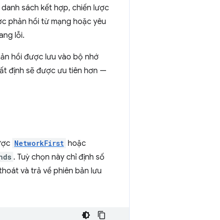
 danh sách kết hợp, chiến lược
ược phản hồi từ mạng hoặc yêu
ng lỗi.
hản hồi được lưu vào bộ nhớ
ất định sẽ được ưu tiên hơn —
lược
NetworkFirst
hoặc
nds
. Tuỳ chọn này chỉ định số
thoát và trả về phiên bản lưu