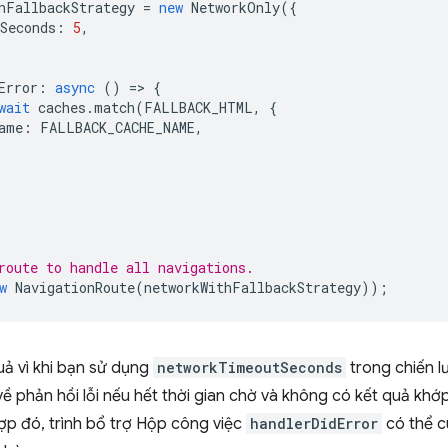
hFallbackStrategy
=
new
NetworkOnly
({
Seconds
:
5
,
Error
:
async
()
=
>
{
wait
caches
.
match
(
FALLBACK_HTML
,
{
ame
:
FALLBACK_CACHE_NAME
,
route to handle all navigations.
w
NavigationRoute
(
networkWithFallbackStrategy
));
uả vì khi bạn sử dụng
networkTimeoutSeconds
trong chiến 
về phản hồi lỗi nếu hết thời gian chờ và không có kết quả kh
ợp đó, trình bổ trợ Hộp công việc
handlerDidError
có thể c