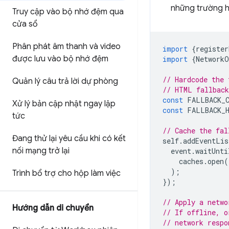
những trường h
Truy cập vào bộ nhớ đệm qua
cửa sổ
Phân phát âm thanh và video
import
{
register
được lưu vào bộ nhớ đệm
import
{
NetworkO
// Hardcode the 
Quản lý câu trả lời dự phòng
// HTML fallback
const
FALLBACK_C
Xử lý bản cập nhật ngay lập
const
FALLBACK_
tức
// Cache the fal
Đang thử lại yêu cầu khi có kết
self
.
addEventLis
nối mạng trở lại
event
.
waitUnti
caches
.
open
(
);
Trình bổ trợ cho hộp làm việc
});
// Apply a netwo
Hướng dẫn di chuyển
// If offline, o
// network respo