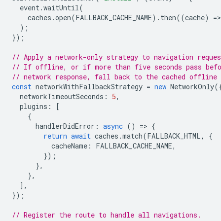
event
.
waitUntil
(
caches
.
open
(
FALLBACK_CACHE_NAME
).
then
((
cache
)
=
>
);
});
// Apply a network-only strategy to navigation reques
// If offline, or if more than five seconds pass bef
// network response, fall back to the cached offline
const
networkWithFallbackStrategy
=
new
NetworkOnly
(
networkTimeoutSeconds
:
5
,
plugins
:
[
{
handlerDidError
:
async
()
=
>
{
return
await
caches
.
match
(
FALLBACK_HTML
,
{
cacheName
:
FALLBACK_CACHE_NAME
,
});
},
},
],
});
// Register the route to handle all navigations.