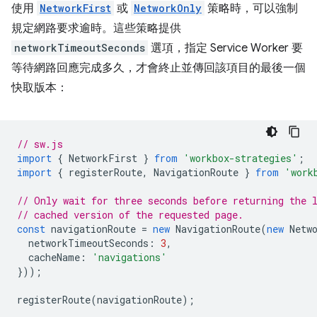
使用
NetworkFirst
或
NetworkOnly
策略時，可以強制
規定網路要求逾時。這些策略提供
networkTimeoutSeconds
選項，指定 Service Worker 要
等待網路回應完成多久，才會終止並傳回該項目的最後一個
快取版本：
// sw.js
import
{
NetworkFirst
}
from
'workbox-strategies'
;
import
{
registerRoute
,
NavigationRoute
}
from
'work
// Only wait for three seconds before returning the 
// cached version of the requested page.
const
navigationRoute
=
new
NavigationRoute
(
new
Netw
networkTimeoutSeconds
:
3
,
cacheName
:
'navigations'
}));
registerRoute
(
navigationRoute
);