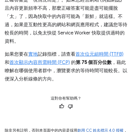
正確答案是「視情況而定」。如果您經營網站 (例如網誌)
且內容更新頻率不高，那麼正確答案可能是盡可能擺脫
「太」了
，因為快取中的內容可能為「新鮮」就這樣。不
過，如果是互動性更高的網站和網頁應用程式，建議您等待
較長的時間，以免太快從 Service Worker 快取提供過時的
資料。
如果您要在
實地
記錄指標，請查看
首次位元組時間 (TTFB)
和
首次顯示內容所需時間 (FCP)
的
第 75 個百分位數
，藉此
瞭解在哪個使用者群中，瀏覽要求的等待時間可能較長。以
便深入分析線條的方向。
這對你有幫助嗎？
除非另有註明，否則本頁面中的內容是採用
創用 CC 姓名標示 4.0 授權
，