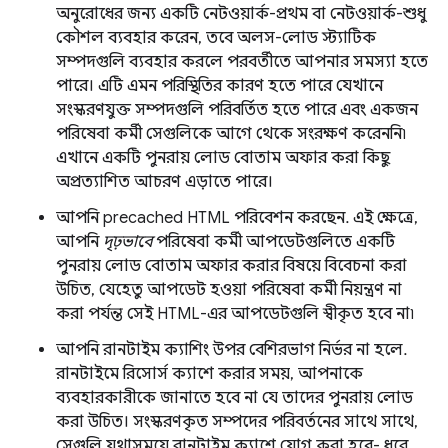
অনুরোধের জন্য একটি নেটওয়ার্ক-প্রথম বা নেটওয়ার্ক-শুধু
কৌশল ব্যবহার করেন, তবে অলস-লোড স্ট্যাটিক
সম্পদগুলি ব্যবহার করলে পরবর্তীতে আপনার সমস্যা হতে
পারে। এটি এমন পরিস্থিতির কারণ হতে পারে যেখানে
সংস্করণযুক্ত সম্পদগুলি পরিবর্তিত হতে পারে এবং একজন
পরিষেবা কর্মী সেগুলিকে আগে থেকে সংরক্ষণ করেননি৷
এখানে একটি পুনরায় লোড বোতাম অফার করা কিছু
অপ্রত্যাশিত আচরণ এড়াতে পারে।
আপনি precached HTML পরিবেশন করছেন. এই ক্ষেত্রে,
আপনি
দৃঢ়ভাবে
পরিষেবা কর্মী আপডেটগুলিতে একটি
পুনরায় লোড বোতাম অফার করার বিষয়ে বিবেচনা করা
উচিত, যেহেতু আপডেট হওয়া পরিষেবা কর্মী নিয়ন্ত্রণ না
করা পর্যন্ত সেই HTML-এর আপডেটগুলি স্বীকৃত হবে না৷
আপনি রানটাইম ক্যাশিং উপর বেশিরভাগ নির্ভর না হলে.
রানটাইমে রিসোর্স ক্যাশে করার সময়, আপনাকে
ব্যবহারকারীকে জানাতে হবে না যে তাদের পুনরায় লোড
করা উচিত। সংস্করণকৃত সম্পদের পরিবর্তনের সাথে সাথে,
সেগুলি যথাসময়ে রানটাইম ক্যাশে যোগ করা হবে- ধরে