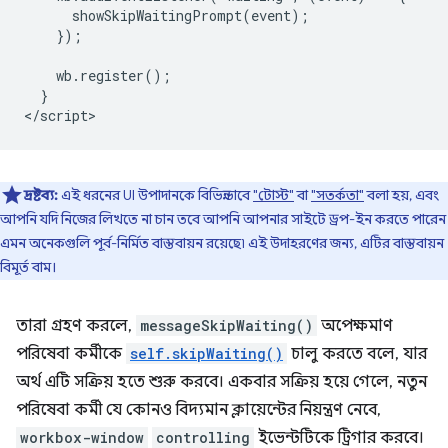
      showSkipWaitingPrompt(event);

    });

    wb.register();

  }

দ্রষ্টব্য:
এই ধরনের UI উপাদানকে বিভিন্নভাবে
"টোস্ট"
বা
"সতর্কতা"
বলা হয়, এবং
আপনি যদি নিজের লিখতে না চান তবে আপনি আপনার সাইটে ড্রপ-ইন করতে পারেন
এমন অনেকগুলি পূর্ব-নির্মিত বাস্তবায়ন রয়েছে৷ এই উদাহরণের জন্য, এটির বাস্তবায়ন
বিমূর্ত বাম।
তারা গ্রহণ করলে,
messageSkipWaiting()
অপেক্ষমাণ
পরিষেবা কর্মীকে
self.skipWaiting()
চালু করতে বলে, যার
অর্থ এটি সক্রিয় হতে শুরু করবে। একবার সক্রিয় হয়ে গেলে, নতুন
পরিষেবা কর্মী যে কোনও বিদ্যমান ক্লায়েন্টের নিয়ন্ত্রণ নেবে,
workbox-window
controlling
ইভেন্টটিকে ট্রিগার করবে।