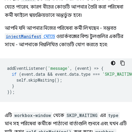
যেতে পারেন, কারণ নীচের কোডটি আপনার তৈরি করা পরিষেবা
কর্মী ফাইলে স্বয়ংক্রিয়ভাবে অন্তর্ভুক্ত হবে।
আপনি যদি আপনার নিজের পরিষেবা কর্মী লিখছেন - সম্ভবত
injectManifest
মোডে
ওয়ার্কবক্সের বিল্ড টুলগুলির একটির
সাথে - আপনাকে নিম্নলিখিত কোডটি যোগ করতে হবে:
addEventListener
(
'message'
,
(
event
)
=
>
{
if
(
event
.
data
 && 
event
.
data
.
type
===
'SKIP_WAITIN
self
.
skipWaiting
();
}
});
এটি
workbox-window
থেকে
SKIP_WAITING
এর
type
মান সহ পরিষেবা কর্মীকে পাঠানো বার্তাগুলি শুনবে এবং যখন এটি
self.skipWaiting()
workbox-