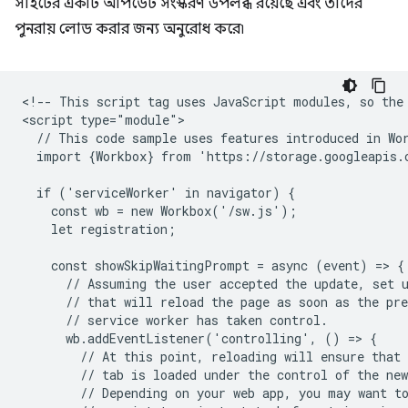
সাইটের একটি আপডেট সংস্করণ উপলব্ধ রয়েছে এবং তাদের
পুনরায় লোড করার জন্য অনুরোধ করে৷
<!-- This script tag uses JavaScript modules, so the 
<script type="module">

  // This code sample uses features introduced in Wor
  import {Workbox} from 'https://storage.googleapis.
  if ('serviceWorker' in navigator) {

    const wb = new Workbox('/sw.js');

    let registration;

    const showSkipWaitingPrompt = async (event) => {

      // Assuming the user accepted the update, set u
      // that will reload the page as soon as the pre
      // service worker has taken control.

      wb.addEventListener('controlling', () => {

        // At this point, reloading will ensure that 
        // tab is loaded under the control of the new
        // Depending on your web app, you may want to