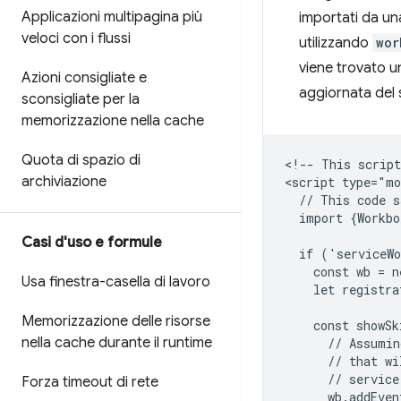
Applicazioni multipagina più
importati da un
veloci con i flussi
utilizzando
wor
viene trovato u
Azioni consigliate e
aggiornata del s
sconsigliate per la
memorizzazione nella cache
Quota di spazio di
<!-- This script
archiviazione
<script type="mo
  // This code s
  import {Workbo
Casi d'uso e formule
  if ('serviceWo
    const wb = n
Usa finestra-casella di lavoro
    let registra
Memorizzazione delle risorse
    const showSk
nella cache durante il runtime
      // Assumin
      // that wi
      // service
Forza timeout di rete
      wb.addEven