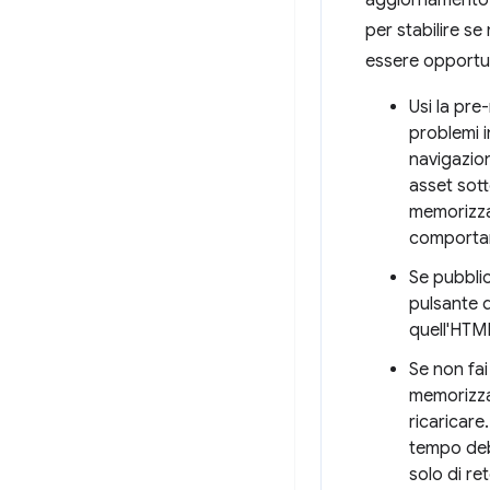
aggiornamento 
per stabilire s
essere opportu
Usi la pre
problemi i
navigazion
asset sott
memorizzat
comportam
Se pubbli
pulsante d
quell'HTML
Se non fa
memorizza 
ricaricare
tempo debi
solo di ret