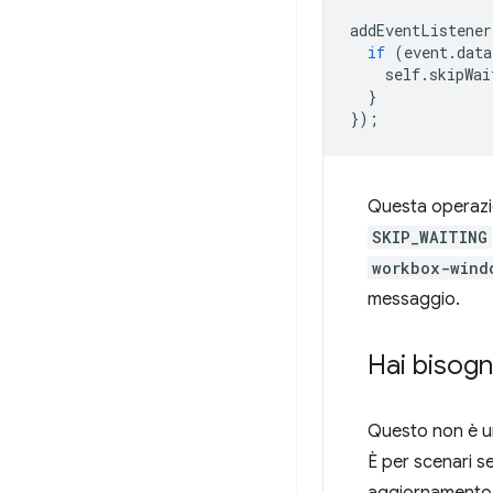
addEventListener
if
(
event
.
data
self
.
skipWai
}
});
Questa operazio
SKIP_WAITING
workbox-wind
messaggio.
Hai bisog
Questo non è un
È per scenari se