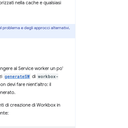
orizzati nella cache e qualsiasi
 problema e degli approcci alternativi,
ungere al Service worker un po'
zi
generateSW
di
workbox-
n devi fare nient'altro: il
enerato.
nti di creazione di Workbox in
ente: