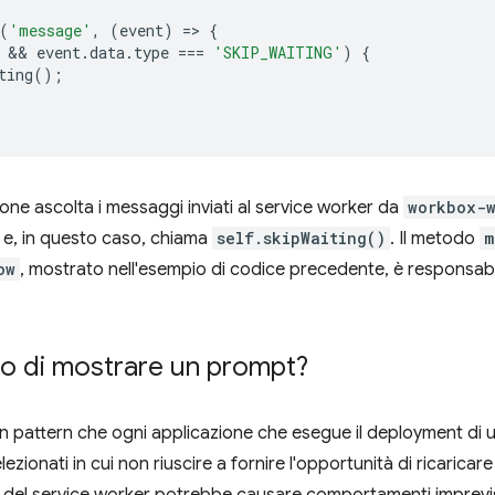
(
'message'
,
(
event
)
=
>
{
 && 
event
.
data
.
type
===
'SKIP_WAITING'
)
{
ting
();
ne ascolta i messaggi inviati al service worker da
workbox-
e, in questo caso, chiama
self.skipWaiting()
. Il metodo
m
ow
, mostrato nell'esempio di codice precedente, è responsabil
no di mostrare un prompt?
 pattern che ogni applicazione che esegue il deployment di u
lezionati in cui non riuscire a fornire l'opportunità di ricaricar