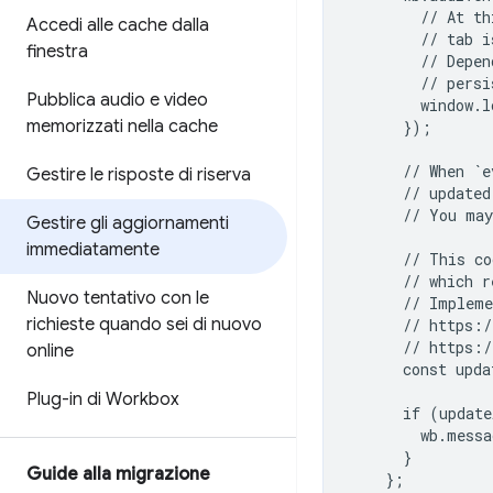
        // At th
Accedi alle cache dalla
        // tab i
finestra
        // Depen
        // persi
Pubblica audio e video
        window.l
memorizzati nella cache
      });

      // When `e
Gestire le risposte di riserva
      // updated
      // You may
Gestire gli aggiornamenti
immediatamente
      // This co
      // which r
Nuovo tentativo con le
      // Impleme
richieste quando sei di nuovo
      // https:/
      // https:/
online
      const upda
Plug-in di Workbox
      if (update
        wb.messa
      }

Guide alla migrazione
    };
