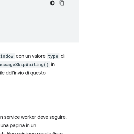
window
con un valore
type
di
essageSkipWaiting()
in
e dell'invio di questo
n service worker deve seguire.
e una pagina in un