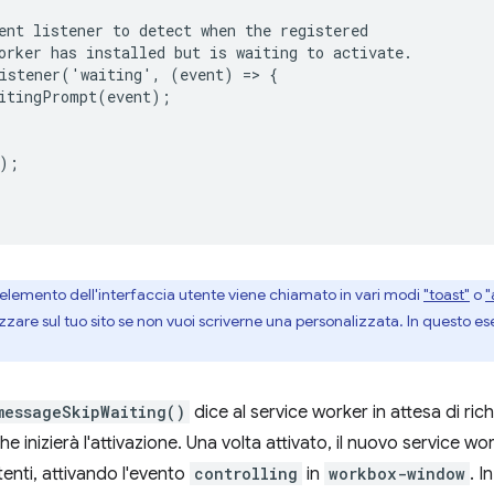
ent listener to detect when the registered

orker has installed but is waiting to activate.

istener('waiting', (event) => {

itingPrompt(event);

);

 elemento dell'interfaccia utente viene chiamato in vari modi
"toast"
o
"
lizzare sul tuo sito se non vuoi scriverne una personalizzata. In questo 
messageSkipWaiting()
dice al service worker in attesa di ri
 che inizierà l'attivazione. Una volta attivato, il nuovo service w
istenti, attivando l'evento
controlling
in
workbox-window
. I