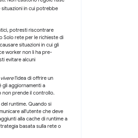
i. Non esistono regole fisse
situazioni in cui potrebbe
ici, potresti riscontrare
Solo rete per le richieste di
ausare situazioni in cui gli
ce worker non li ha pre-
ti evitare alcuni
i
vivere
l'idea di offrire un
é gli aggiornamenti a
 non prende il controllo.
 del runtime. Quando si
omunicare all'utente che deve
ggiunti alla cache di runtime a
trategia basata sulla rete o