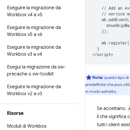
Eseguire la migrazione da
    // Add an ev
    // service w
Workbox v4 a v5
    wb.addEventL
      showSkipWa
Eseguire la migrazione da
    });

Workbox v5 a v6
    wb.register(
Eseguire la migrazione da
  }

Workbox v3 a v4
Esegui la migrazione da sw-
precache o sw-toolkit
Nota:
questo tipo di
predefinite che puoi uti
Eseguire la migrazione da
in modo astratto.
Workbox v2 a v3
Se accettano,
Risorse
il che significa
tutti i client es
Moduli di Workbox