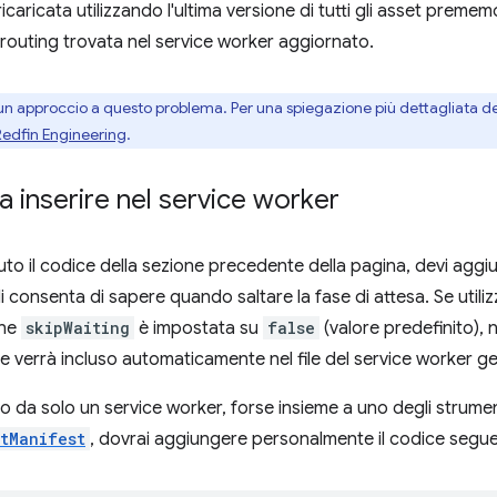
icaricata utilizzando l'ultima versione di tutti gli asset premem
 routing trovata nel service worker aggiornato.
un approccio a questo problema. Per una spiegazione più dettagliata del
Redfin Engineering
.
da inserire nel service worker
uto il codice della sezione precedente della pagina, devi aggi
i consenta di sapere quando saltare la fase di attesa. Se utiliz
one
skipWaiting
è impostata su
false
(valore predefinito), no
 verrà incluso automaticamente nel file del service worker g
do da solo un service worker, forse insieme a uno degli strume
tManifest
, dovrai aggiungere personalmente il codice segu