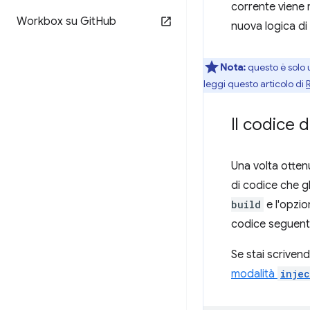
corrente viene r
Workbox su Git
Hub
nuova logica di
Nota:
questo è solo 
leggi questo articolo di
Il codice 
Una volta otten
di codice che gl
build
e l'opzi
codice seguente
Se stai scriven
modalità
injec