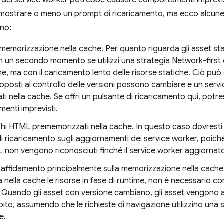
del service worker potrebbe causare comportamenti imprevist
e mostrare o meno un prompt di ricaricamento, ma ecco alcune 
no:
-memorizzazione nella cache. Per quanto riguarda gli asset stat
n un secondo momento se utilizzi una strategia Network-first o 
e, ma con il caricamento lento delle risorse statiche. Ciò può c
oposti al controllo delle versioni possono cambiare e un servi
i nella cache. Se offri un pulsante di ricaricamento qui, potres
enti imprevisti.
chi HTML prememorizzati nella cache. In questo caso dovrest
i ricaricamento sugli aggiornamenti dei service worker, poich
 non vengono riconosciuti finché il service worker aggiornato
i affidamento principalmente sulla memorizzazione nella cache
nella cache le risorse in fase di runtime, non è necessario c
. Quando gli asset con versione cambiano, gli asset vengono a
to, assumendo che le richieste di navigazione utilizzino una s
e.