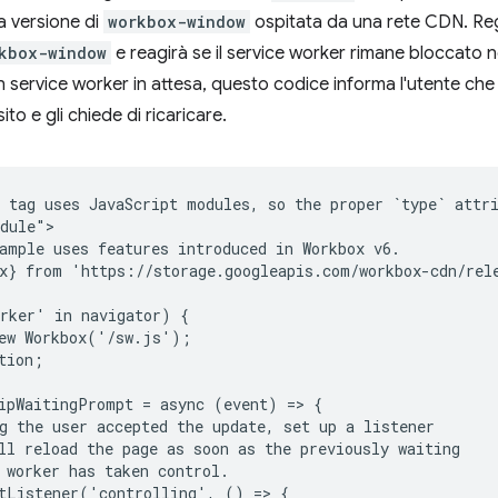
a versione di
workbox-window
ospitata da una rete CDN. Reg
kbox-window
e reagirà se il service worker rimane bloccato n
n service worker in attesa, questo codice informa l'utente che
ito e gli chiede di ricaricare.
 tag uses JavaScript modules, so the proper `type` attri
dule">

ample uses features introduced in Workbox v6.

x} from 'https://storage.googleapis.com/workbox-cdn/rele
rker' in navigator) {

ew Workbox('/sw.js');

tion;

ipWaitingPrompt = async (event) => {

g the user accepted the update, set up a listener

ll reload the page as soon as the previously waiting

 worker has taken control.

tListener('controlling', () => {
