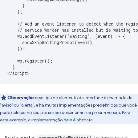
      }

    };

    // Add an event listener to detect when the regis
    // service worker has installed but is waiting to
    wb.addEventListener('waiting', (event) => {

      showSkipWaitingPrompt(event);

    });

    wb.register();

  }

Observação
:esse tipo de elemento da interface é chamado de
"aviso"
ou
"alerta"
, e há muitas implementações predefinidas que você
pode colocar no seu site se não quiser criar sua própria versão. Para
este exemplo, a implementação dele é abstrata.
messageSkipWaiting()