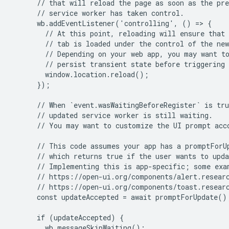
      // that will reload the page as soon as the pre
      // service worker has taken control.

      wb.addEventListener('controlling', () => {

        // At this point, reloading will ensure that 
        // tab is loaded under the control of the new
        // Depending on your web app, you may want to
        // persist transient state before triggering 
        window.location.reload();

      });

      // When `event.wasWaitingBeforeRegister` is tru
      // updated service worker is still waiting.

      // You may want to customize the UI prompt acco
      // This code assumes your app has a promptForUp
      // which returns true if the user wants to upda
      // Implementing this is app-specific; some exam
      // https://open-ui.org/components/alert.researc
      // https://open-ui.org/components/toast.researc
      const updateAccepted = await promptForUpdate();
      if (updateAccepted) {

        wb.messageSkipWaiting();
