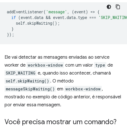
addEventListener
(
'message'
,
(
event
)
=
>
{
if
(
event
.
data
 && 
event
.
data
.
type
===
'SKIP_WAITIN
self
.
skipWaiting
();
}
});
Ele vai detectar as mensagens enviadas ao service
worker de
workbox-window
com um valor
type
de
SKIP_WAITING
e, quando isso acontecer, chamará
self.skipWaiting()
. O método
messageSkipWaiting()
em
workbox-window
,
mostrado no exemplo de código anterior, é responsável
por enviar essa mensagem.
Você precisa mostrar um comando?