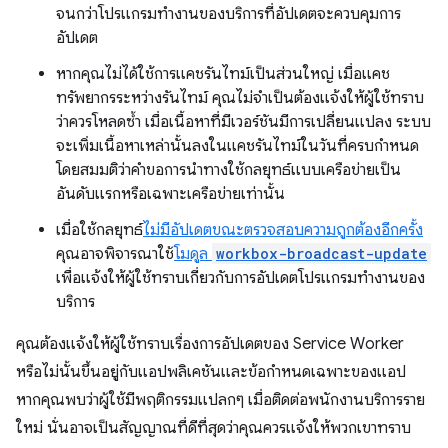
จนกว่าโปรแกรมทำงานของบริการที่อัปเดตจะควบคุมการ
อัปเดต
หากคุณไม่ได้ใช้การแคชรันไทม์เป็นส่วนใหญ่ เมื่อแคช
ทรัพยากรระหว่างรันไทม์ คุณไม่จำเป็นต้องแจ้งให้ผู้ใช้ทราบ
ว่าควรโหลดซ้ำ เมื่อเนื้อหาที่มีเวอร์ชันมีการเปลี่ยนแปลง ระบบ
จะเพิ่มเนื้อหาเหล่านั้นลงในแคชรันไทม์ในวันที่ครบกำหนด
โดยสมมติว่าคำขอการนำทางใช้กลยุทธ์แบบเครือข่ายเป็น
อันดับแรกหรือเฉพาะเครือข่ายเท่านั้น
เมื่อใช้กลยุทธ์
ไม่มีอัปเดตขณะตรวจสอบความถูกต้องอีกครั้ง
คุณอาจพิจารณาใช้
โมดูล
workbox-broadcast-update
เพื่อแจ้งให้ผู้ใช้ทราบเกี่ยวกับการอัปเดตโปรแกรมทำงานของ
บริการ
คุณต้องแจ้งให้ผู้ใช้ทราบเรื่องการอัปเดตของ Service Worker
หรือไม่นั้นขึ้นอยู่กับแอปพลิเคชันและข้อกำหนดเฉพาะของแอป
หากคุณพบว่าผู้ใช้มีพฤติกรรมแปลกๆ เมื่อติดต่อพนักงานบริการราย
ใหม่ นั่นอาจเป็นสัญญาณที่ดีที่สุดว่าคุณควรแจ้งให้พวกเขาทราบ