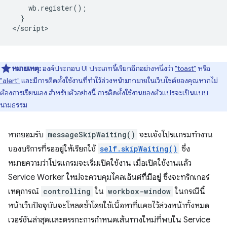
    wb.register();

  }

หมายเหตุ:
องค์ประกอบ UI ประเภทนี้เรียกอีกอย่างหนึ่งว่า
"toast"
หรือ
"alert"
และมีการติดตั้งใช้งานที่ทำไว้ล่วงหน้ามากมายในเว็บไซต์ของคุณหากไม่
ต้องการเขียนเอง สำหรับตัวอย่างนี้ การติดตั้งใช้งานของตัวแปรจะเป็นแบบ
นามธรรม
หากยอมรับ
messageSkipWaiting()
จะแจ้งโปรแกรมทำงาน
ของบริการที่รออยู่ให้เรียกใช้
self.skipWaiting()
ซึ่ง
หมายความว่าโปรแกรมจะเริ่มเปิดใช้งาน เมื่อเปิดใช้งานแล้ว
Service Worker ใหม่จะควบคุมไคลเอ็นต์ที่มีอยู่ ซึ่งจะทริกเกอร์
เหตุการณ์
controlling
ใน
workbox-window
ในกรณีนี้
หน้าเว็บปัจจุบันจะโหลดซ้ำโดยใช้เนื้อหาที่แคชไว้ล่วงหน้าทั้งหมด
เวอร์ชันล่าสุดและตรรกะการกําหนดเส้นทางใหม่ที่พบใน Service